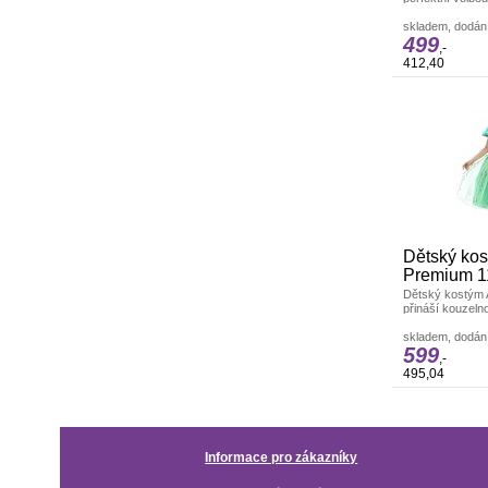
zeleného hrdiny
série.Tento
skladem, dodání
499
,-
412,40
Dětský ko
Premium 1
Dětský kostým 
přináší kouzeln
zachycuje vzhle
skladem, dodání
599
,-
495,04
Informace pro zákazníky