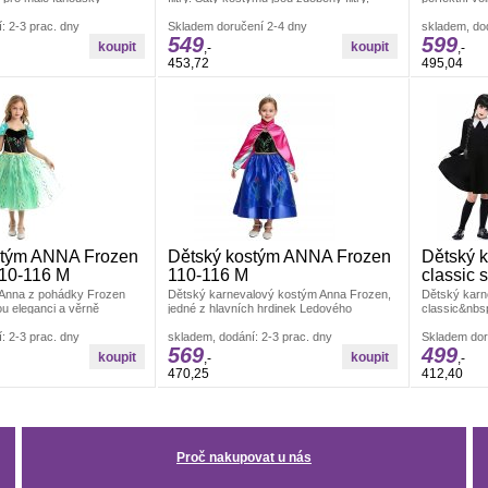
 z oblíbené videoherní
které vytvářejí nádherný
této odvážn
: 2-3 prac. dny
Skladem doručení 2-4 dny
skladem, dod
549
599
,-
,-
453,72
495,04
stým ANNA Frozen
Dětský kostým ANNA Frozen
Dětský 
10-116 M
110-116 M
classic 
Anna z pohádky Frozen
Dětský karnevalový kostým Anna Frozen,
Dětský kar
ou eleganci a věrně
jedné z hlavních hrdinek Ledového
classic&nbs
d oblíbené princezny Anny
království. Sukně kostýmu je v krásných
kostým je sk
: 2-3 prac. dny
skladem, dodání: 2-3 prac. dny
Skladem dor
569
499
,-
,-
470,25
412,40
Proč nakupovat u nás