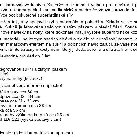
ální karnevalový kostým Superžena je ideální volbou pro maškarní 
ostým na první pohled zaujme ikonickým modro-červeným provedením 
vce pocit skutečné superhrdinské síly.
vržen tak, aby spojoval styl s maximálním pohodlím. Skládá se ze 
. Sukně je lemována stylovým zlatým páskem v přední části. Součást
gnové návleky na nohy, které dokonale imitují vysoké superhrdinské ko
 materiálu se kostým snadno obléká a skvěle se přizpůsobí postavě, což
sklým metalickým efektem na sukni a doplňcích navíc zaručí, že vaše hol
vnici tímto úžasným kostýmem, který jí dodá odvahu a sílu zachránit sv
evhodné pro děti do 3 let.
:
ntegrovanou sukní a zlatým páskem
plášť
eky na nohy (kozačky)
oviční obvody měřené naplocho)
délka šaty cca 60 cm
odpaží cca 32 - 34 cm
pase cca 31 - 33 cm
kávu od ramene cca 38 cm
lka cca 56 cm
na nohy výška od kotníků cca 26 cm
 M 116-122 (výška postavy v cm)
yester (s lesklou metalickou úpravou)