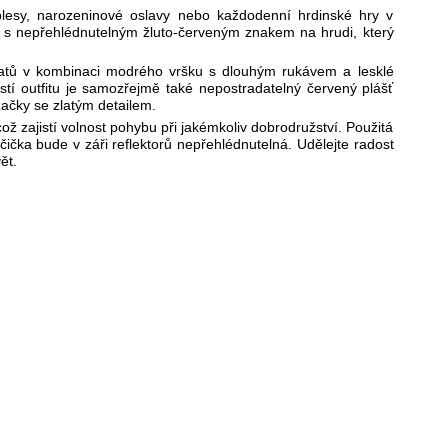
plesy, narozeninové oslavy nebo každodenní hrdinské hry v
s nepřehlédnutelným žluto-červeným znakem na hrudi, který
šatů v kombinaci modrého vršku s dlouhým rukávem a lesklé
í outfitu je samozřejmě také nepostradatelný červený plášť
začky se zlatým detailem.
 zajistí volnost pohybu při jakémkoliv dobrodružství. Použitá
čička bude v záři reflektorů nepřehlédnutelná. Udělejte radost
ět.