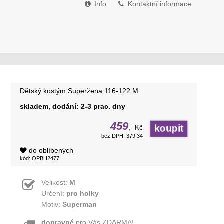
Info
Kontaktní informace
Dětský kostým Superžena 116-122 M
skladem, dodání: 2-3 prac. dny
459
,- Kč
bez DPH: 379,34
do oblíbených
kód: OPBH2477
Velikost:
M
Určení:
pro holky
Motiv:
Superman
dopravné
pro Vás ZDARMA!