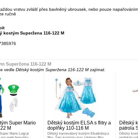
každou vrstvu zvlášť přes bavlněný ubrousek, nebo pouze napařování
ze ručně
bit
ý kostým Superžena 116-122 M
7385976
ým Superžena 116-122 M
e vedle
Dětský kostým Superžena 116-122 M
zajímat:
tým Super Mario
Dětský kostým ELSA s flitry a
Dětský 
122 M
doplňky 110-116 M
patrola 
uper Mario Luigi je
Dětský karnevalový kostým Elsa&nbsp;s
Dětský kost
u pro malé fanoušky
flitry. Šaty kostýmu jsou zdobeny flitry,
perfektní vo