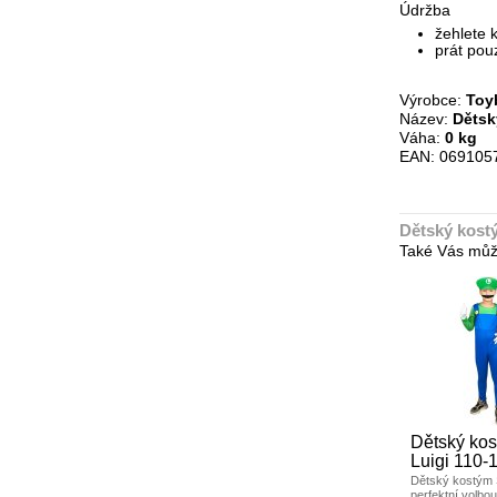
Údržba
žehlete 
prát pou
Výrobce:
Toy
Název:
Dětsk
Váha:
0 kg
EAN: 069105
Dětský kost
Také Vás můž
Dětský kos
Luigi 110-
Dětský kostým S
perfektní volbo