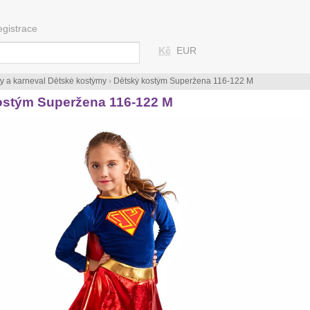
egistrace
Kč
EUR
ty a karneval Dětské kostýmy
›
Dětský kostým Superžena 116-122 M
ostým Superžena 116-122 M