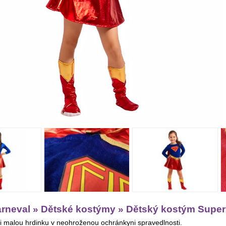
arneval » Dětské kostýmy » Dětský kostým Supe
 malou hrdinku v neohroženou ochránkyni spravedlnosti.