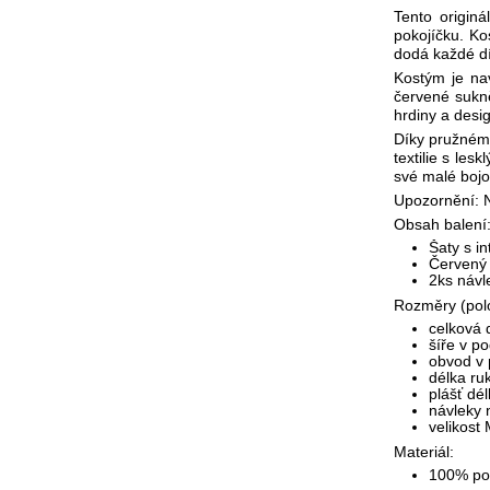
Tento origin
pokojíčku. K
dodá každé dí
Kostým je na
červené sukně
hrdiny a desi
Díky pružnému
textilie s le
své malé bojo
Upozornění: N
Obsah balení
Šaty s i
Červený 
2ks návl
Rozměry (pol
celková 
šíře v p
obvod v 
délka ru
plášť dé
návleky 
velikost
Materiál:
100% pol