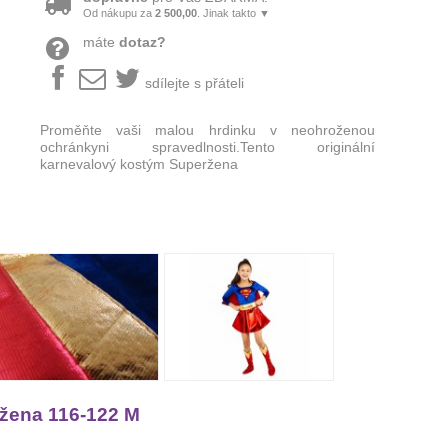
Od nákupu za
2 500,00
. Jinak takto ▼
máte
dotaz?
sdílejte s přáteli
Proměňte vaši malou hrdinku v neohroženou
ochránkyni spravedlnosti.Tento originální
karnevalový kostým Superžena
ržena 116-122 M