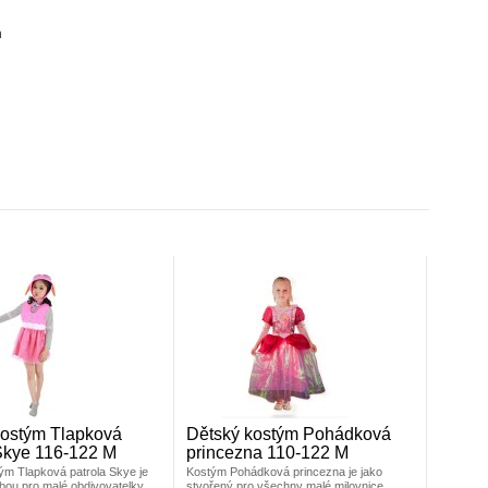
m
kostým Tlapková
Dětský kostým Pohádková
Skye 116-122 M
princezna 110-122 M
ým Tlapková patrola Skye je
Kostým Pohádková princezna je jako
lbou pro malé obdivovatelky
stvořený pro všechny malé milovnice