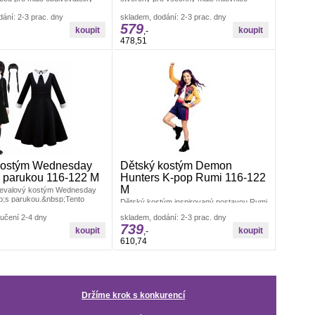
é letecké záchranářky
kouzelných příběhů a pohádek. Díky
ání: 2-3 prac. dny
bohatým
skladem, dodání: 2-3 prac. dny
579
,-
478,51
kostým Wednesday
Dětský kostým Demon
s parukou 116-122 M
Hunters K-pop Rumi 116-122
M
nevalový kostým Wednesday
p;s parukou.&nbsp;Tento
Dětský kostým inspirovaný postavou Rumi
vělou volbou pro dětské
z Demon Hunters v moderním K-pop stylu
učení 2-4 dny
skladem, dodání: 2-3 prac. dny
je skvělou volbou pro malé fanoušky
739
,-
610,74
Držíme krok s konkurencí