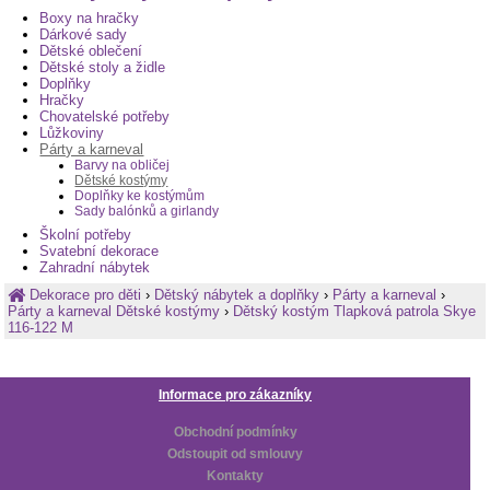
Boxy na hračky
Dárkové sady
Dětské oblečení
Dětské stoly a židle
Doplňky
Hračky
Chovatelské potřeby
Lůžkoviny
Párty a karneval
Barvy na obličej
Dětské kostýmy
Doplňky ke kostýmům
Sady balónků a girlandy
Školní potřeby
Svatební dekorace
Zahradní nábytek
Dekorace pro děti
›
Dětský nábytek a doplňky
›
Párty a karneval
›
Párty a karneval Dětské kostýmy
›
Dětský kostým Tlapková patrola Skye
116-122 M
Informace pro zákazníky
Obchodní podmínky
Odstoupit od smlouvy
Kontakty