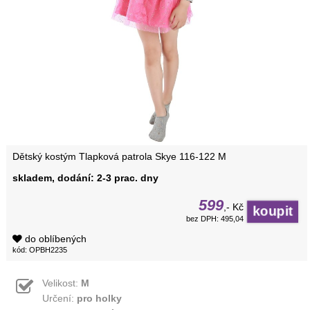
Dětský kostým Tlapková patrola Skye 116-122 M
skladem, dodání: 2-3 prac. dny
599
,- Kč
bez DPH: 495,04
do oblíbených
kód: OPBH2235
Velikost:
M
Určení:
pro holky