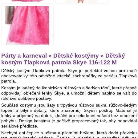
Párty a karneval » Dětské kostýmy » Dětský
kostým Tlapková patrola Skye 116-122 M
Dětský kostým Tlapková patrola Skye je perfektní volbou pro malé
obdivovatelky této odvážné letecké záchranářky ze seriálu Tlapková
patrola.
Kostým je laděný do ikonických růžových a šedých tónů, které přesně
odpovídají oblečení fenky Skye, a umožní dětem naplno se vžít do
role své oblíbené postavy.
Součástí kostýmu jsou šaty s třpytivou růžovou sukní, růžovo-šedým
topem a bílými detaily, které znázorňují Skyein postroj. Materiál je
lehký a příjemný na dotek, ideální pro celodenní nošení bez omezení
pohybu. Design kostýmu je pečlivě propracovaný tak, aby odpovídal
seriálové předloze.
Nechybí ani čepice s ušima a pilotními brýlemi, která dodá převleku