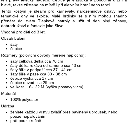
ten pravý letecký nádech. Čepice je elastická a pohodlně drží na
hlavě, takže zůstane na místě i při aktivním hraní nebo tanci.
Tento kostým je ideální pro karnevaly, narozeninové oslavy nebo
tematické dny ve školce. Malé hrdinky se s ním mohou snadno
přenést do světa Tlapkové patroly a užít si den plný zábavy,
dobrodružství a fantazie jako Skye.
Vhodné pro děti od 3 let.
Obsah balení:
šaty
čepice
Rozměry (poloviční obvody měřené naplocho):
šaty celková délka cca 70 cm
šaty délka rukávu od ramene cca 43 cm
šaty šíře v podpaží cca 37 - 41 cm
šaty šíře v pase cca 30 - 38 cm
čepice výška cca 17 cm
čepice obvod cca 29 cm
velikost 116-122 M (výška postavy v cm)
Materiál
100% polyester
Údržba
žehlete každou vrstvu zvlášť přes bavlněný ubrousek, nebo
pouze napařováním
prát pouze ručně