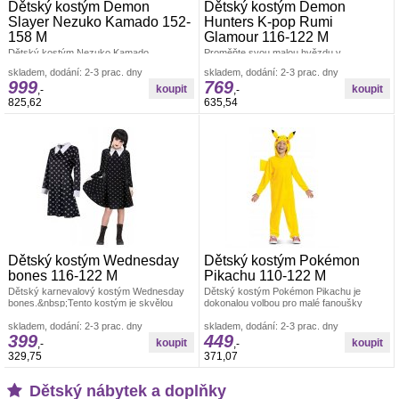
Dětský kostým Demon
Dětský kostým Demon
Slayer Nezuko Kamado 152-
Hunters K-pop Rumi
158 M
Glamour 116-122 M
Dětský kostým Nezuko Kamado
Proměňte svou malou hvězdu v
inspirovaný postavou z populární anime a
neohroženou lovkyni démonů s tímto
skladem, dodání: 2-3 prac. dny
skladem, dodání: 2-3 prac. dny
manga série Demon Slayer je skvělou
stylovým K-pop kostýmem! Tento set,
999
769
volbou pro
inspirovaný
,-
,-
825,62
635,54
Dětský kostým Wednesday
Dětský kostým Pokémon
bones 116-122 M
Pikachu 110-122 M
Dětský karnevalový kostým Wednesday
Dětský kostým Pokémon Pikachu je
bones.&nbsp;Tento kostým je skvělou
dokonalou volbou pro malé fanoušky
volbou pro dětské karnevaly, Halloween,
oblíbeného animovaného seriálu
skladem, dodání: 2-3 prac. dny
Pokémon.Tento
skladem, dodání: 2-3 prac. dny
399
449
,-
,-
329,75
371,07
Dětský nábytek a doplňky