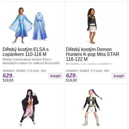
Dětský kostým ELSA s
Dětský kostým Demon
copánkem 110-116 M
Hunters K-pop Mira STAR
116-122 M
Dětský karnevalový kostým Elsa s
blonďatým copem ve velikosti M promění
Proměňte svou malou parádnici v
vaši malou slečnu v nejoblíbenější
neohroženou a stylovou hvězdu. Tento
skladem, dodání: 2-3 prac. dny
skladem, dodání: 2-3 prac. dny
originální kostým v ikonickém K-pop stylu
629
629
je
,-
,-
519,83
519,83