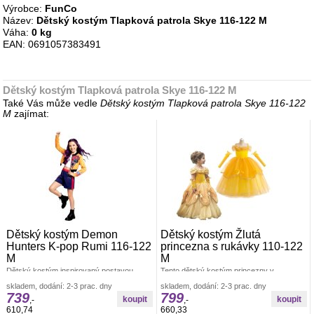
Výrobce:
FunCo
Název:
Dětský kostým Tlapková patrola Skye 116-122 M
Váha:
0 kg
EAN: 0691057383491
Dětský kostým Tlapková patrola Skye 116-122 M
Také Vás může vedle
Dětský kostým Tlapková patrola Skye 116-122
M
zajímat:
Dětský kostým Demon
Dětský kostým Žlutá
Hunters K-pop Rumi 116-122
princezna s rukávky 110-122
M
M
Dětský kostým inspirovaný postavou
Tento dětský kostým princezny v
Rumi z Demon Hunters v moderním K-pop
nádherných odstínech žluté barvy&nbsp;je
skladem, dodání: 2-3 prac. dny
skladem, dodání: 2-3 prac. dny
stylu je skvělou volbou pro malé fanoušky
navržen tak, aby z každé malé holčičky
739
799
,-
,-
610,74
660,33