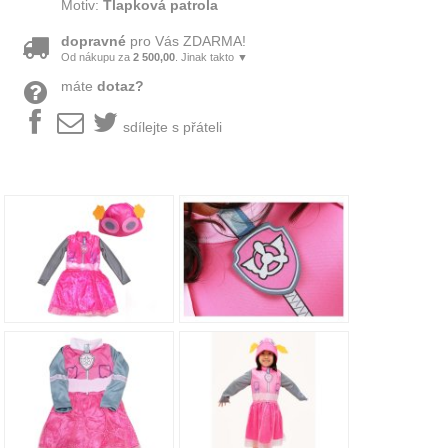
Motiv:
Tlapková patrola
dopravné
pro Vás ZDARMA!
Od nákupu za
2 500,00
. Jinak takto ▼
máte
dotaz?
sdílejte s přáteli