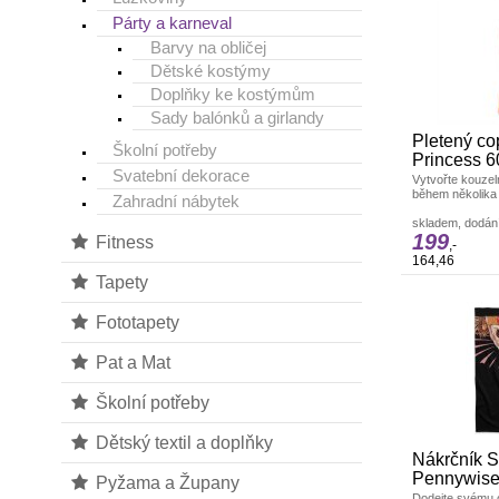
Párty a karneval
Barvy na obličej
Dětské kostýmy
Doplňky ke kostýmům
Sady balónků a girlandy
Pletený c
Školní potřeby
Princess 
Svatební dekorace
Vytvořte kouzel
během několika
Zahradní nábytek
copánek Jumbo 
Párty a karneva
skladem, dodání
199
Fitness
,-
164,46
Tapety
Fototapety
Pat a Mat
Školní potřeby
Dětský textil a doplňky
Nákrčník 
Pennywis
Pyžama a Župany
Dodejte svému o