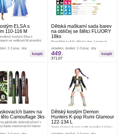
kostým ELSA s
Dětská maškarní sada barev
m 110-116 M
na obličej se štětci FLUORY
18ks
evalový kostým Elsa s
opem ve velikosti M promění
Proměňte každý dětský den, karneval
lečnu v nejoblíbenější Párty a
nebo narozeninovou oslavu v
ání: 2-3 prac. dny
skladem, dodání: 2-3 prac. dny
nezapomenutelnou show plnou barev.
449
Dětská maškarní Párty a karneval Barvy
,-
na obličej
371,07
skovacích barev na
Dětský kostým Demon
a tělo Camouflage 3ks
Hunters K-pop Rumi Glamour
122-134 L
 na jakékoliv dobrodružství v
sp;Sada maskovacích barev
Tento stylový K-pop outfit promění každou
e ideálním doplňkem Párty a
malou tanečnici v nebojácnou lovkyni
ání: 2-3 prac. dny
skladem, dodání: 2-3 prac. dny