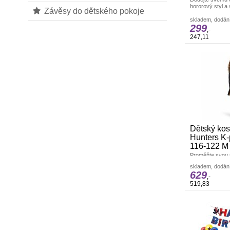
hororový styl a
Závěsy do dětského pokoje
multifunkčním 
Párty a karneva
skladem, dodání
299
,-
247,11
Dětský ko
Hunters K
116-122 M
Proměňte svou 
neohroženou a 
skladem, dodání
originální kost
629
je Párty a karne
,-
519,83