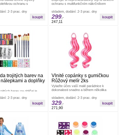
olehlivou ochranu s
ochranu s multifunkčním nákrčníkem
ím nákrčníkem SCARY Cravat
SCARY Cravat Color. Dominantní Párty a
rty a karneval
ání: 2-3 prac. dny
karneval Doplňky ke kostýmům
skladem, dodání: 2-3 prac. dny
299
,-
247,11
da trojitých barev na
Vlnité copánky s gumičkou
s nálepkami a doplňky
Růžový melír 2ks
Vylaďte účes vaší malé parádnice k
dokonalosti snadno a během několika
ojitých barev na obličej je
sekund. Vlnité copánky s gumičkou v
ástrojem pro každé dětské
ání: 2-3 prac. dny
růžovém Párty a karneval Doplňky ke
skladem, dodání: 2-3 prac. dny
ostýmovou párty nebo Párty a
329
kostýmům
,-
271,90