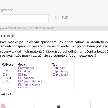
egistrace
Kč
EUR
y a karneval, pro děti, do dětského pokoje
arneval
lové masky jsou skvělým způsobem, jak přidat zábavu a kreativitu 
ro děti i dospělé, od veselých zvířecích motivů až po oblíbené postavi
robeny z kvalitních materiálů, které jsou pohodlné na nošení a bezpeč
 oslavu, naše masky zaručí, že se stanete středem pozornosti!
Velikost
Motiv
Typ
L
Avengers
paruka
M
Batman
pro holky
S
Bing
pro kluky
S/M
Deadpool
XL
Demon Hunters
Demon Slayer
Fotbal
Frozen
eval
| 245
Harry Potter
Jednorožec
Ježek Sonic
Kouzelná Beruška