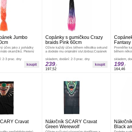
Lilo a Stitch
Minecraft
Minnie
Naruto
Pokémon
Spiderman
Star Wars
Superman
Tlapková patrola
opánek Jumbo
Copánky s gumičkou Crazy
Copánek
Wednesday
60cm
braids Pink 60cm
Fantasy
ný účes jako z pohádky
Oživte každý účes během několika sekund
Preměňte ka
 málo okamžiků. Pletený
a dodejte mu originální styl.&nbsp;Copánek
během někol
Princess 60cm přináší
s gumičkou Crazy braids Párty a karneval
gumičkou Un
l
: 2-3 prac. dny
Doplňky ke kostýmům
skladem, dodání: 2-3 prac. dny
nádherném P
skladem, dod
239
199
,-
,-
197,52
164,46
SCARY Cravat
Nákrčník SCARY Cravat
Nákrční
e
Green Werewolf
Black an
utfitu nepřehlédnutelný
Oživte svůj styl výrazným doplňkem a
Dodejte svém