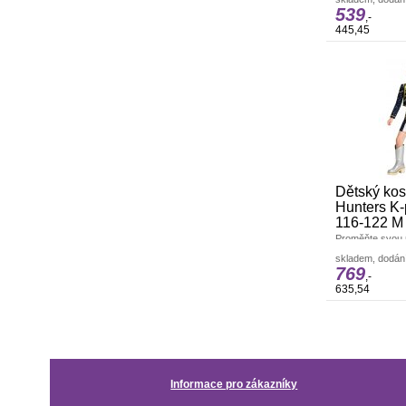
svítících barev 
539
karneval
,-
445,45
Dětský ko
Hunters K
116-122 M
Proměňte svou 
neohroženou lo
skladem, dodání
stylovým K-pop
769
inspirovaný Pár
,-
635,54
Informace pro zákazníky