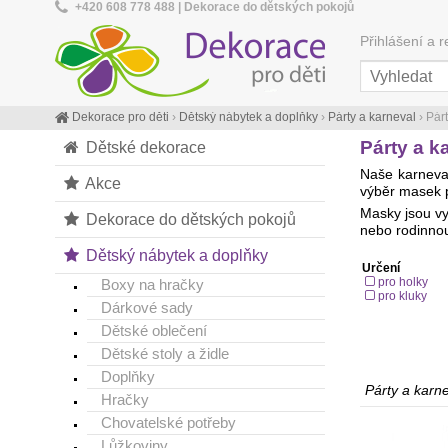
+420 608 778 488 | Dekorace do dětských pokojů
Přihlášení a r
Dekorace pro děti
›
Dětský nábytek a doplňky
›
Párty a karneval
›
Párt
Párty a k
Dětské dekorace
Naše karneva
Akce
výběr masek p
Masky jsou vy
Dekorace do dětských pokojů
nebo rodinnou
Dětský nábytek a doplňky
Určení
pro holky
Boxy na hračky
pro kluky
Dárkové sady
Dětské oblečení
Dětské stoly a židle
Doplňky
Párty a karn
Hračky
Chovatelské potřeby
Lůžkoviny