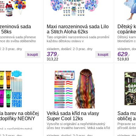
zeninová sada
Maxi narozeninová sada Lilo
Dětský 
 58ks
a Stitch Aloha 62ks
copánke
rozeninová sada přenese
Tato originální narozeninová sada promění
Dětský karn
nce do světa oblíbeného
každou dětskou oslavu v
blonďatým c
ny Spidermana a promění
nezapomenutelnou havajskou party plnou
vaši malou s
l
: 2-3 prac. dny
radosti a Párty a karneval Sady balónků a
skladem, dodání: 2-3 prac. dny
karneval
skladem, dod
379
629
girlandy
,-
,-
313,22
519,83
a barev na obličej
Velká sada kříd na vlasy
Sada ma
s doplňky NEONY
Super Cool 12ks
obličej 
Vytvořte si originální a nepřehlédnutelný
Pripravte se
účes bez trvalého barvení. Velká sada kříd
přírodě.&nb
né a nepřehlédnutelné
na vlasy Super Cool 12ks Párty a karneval
na obličej j
čej i tělo s bohatou sadou
: 2-3 prac. dny
Barvy na obličej
skladem, dodání: 2-3 prac. dny
karneval
skladem, dod