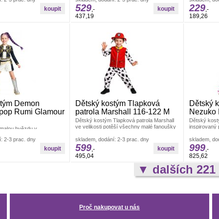
a praktického Párty a
529
229
,-
,-
437,19
189,26
stým Demon
Dětský kostým Tlapková
Dětský 
-pop Rumi Glamour
patrola Marshall 116-122 M
Nezuko 
Dětský kostým Tlapková patrola Marshall
Dětský kos
ve velikosti potěší všechny malé fanoušky
inspirovaný 
malou hvězdu v
oblíbeného psího hrdiny z Párty a karneval
manga série
vkyni démonů s tímto
: 2-3 prac. dny
Dětské kostýmy
skladem, dodání: 2-3 prac. dny
volbou pro P
skladem, dod
 kostýmem! Tento set,
599
999
ty a karneval
,-
,-
495,04
825,62
▼ dalších 221
Proč nakupovat u nás