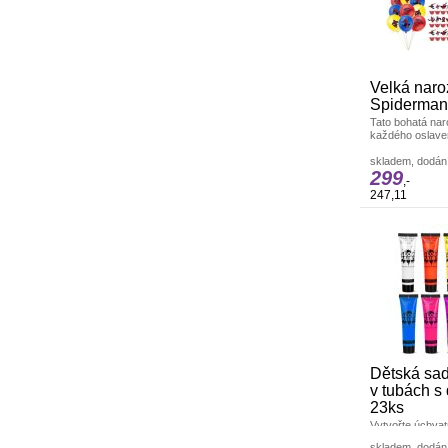
Velká naro
Spiderman
Tato bohatá na
každého oslave
pavoučího hrdi
Párty a karneva
skladem, dodání
299
,-
247,11
Dětská sad
v tubách 
23ks
Vytvořte úchvat
malování na obli
skladem, dodání