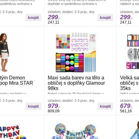
 spolehlivou ochranu s
dopřejte si spolehlivou ochranu s
nádech a sp
nákrčníkem SCARY Cravat
multifunkčním nákrčníkem SCARY Cravat
multifunkčn
l
: 2-3 prac. dny
Green Párty a karneval Doplňky ke
skladem, dodání: 2-3 prac. dny
Black and Pá
skladem, dod
299
299
kostýmům
,-
,-
247,11
247,11
stým Demon
Maxi sada barev na tělo a
Velká sa
-pop Mira STAR
obličej s doplňky Glamour
obličej 
98ks
35ks
malou parádnici v
Balení zahrnuje 25 třpytivých barev v
Velká sada tr
stylovou hvězdu. Tento
otevírací paletě s jemnými i metalickými
dokonalým n
: 2-3 prac. dny
skladem, dodání: 2-3 prac. dny
skladem, dod
ým v ikonickém K-pop stylu
odstíny, 44 klasických, flitrových Párty a
malování, k
979
679
val
karneval Barvy na obličej
karneval
,-
,-
809,09
561,16