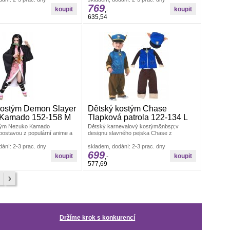
démonů. Dominantou setu je černé Párty a
769
karneval Dětské kostýmy
,-
635,54
kostým Demon Slayer
Dětský kostým Chase
Kamado 152-158 M
Tlapková patrola 122-134 L
tým Nezuko Kamado
Dětský karnevalový kostým&nbsp;v
postavou z populární anime a
designu slavného pejska Chase z
 Demon Slayer je skvělou
Tlapkové patroly.&nbsp;Tento dětský
árty a karneval
ání: 2-3 prac. dny
kostým Párty a karneval Dětské kostýmy
skladem, dodání: 2-3 prac. dny
699
,-
577,69
›
Držíme krok s konkurencí