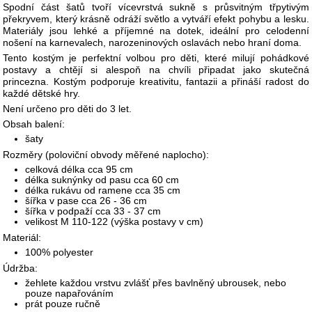
Spodní část šatů tvoří vícevrstvá sukně s průsvitným třpytivým
překryvem, který krásně odráží světlo a vytváří efekt pohybu a lesku.
Materiály jsou lehké a příjemné na dotek, ideální pro celodenní
nošení na karnevalech, narozeninových oslavách nebo hraní doma.
Tento kostým je perfektní volbou pro děti, které milují pohádkové
postavy a chtějí si alespoň na chvíli připadat jako skutečná
princezna. Kostým podporuje kreativitu, fantazii a přináší radost do
každé dětské hry.
Není určeno pro děti do 3 let.
Obsah balení:
šaty
Rozměry (poloviční obvody měřené naplocho):
celková délka cca 95 cm
délka suknýnky od pasu cca 60 cm
délka rukávu od ramene cca 35 cm
šířka v pase cca 26 - 36 cm
šířka v podpaží cca 33 - 37 cm
velikost M 110-122 (výška postavy v cm)
Materiál:
100% polyester
Údržba:
žehlete každou vrstvu zvlášť přes bavlněný ubrousek, nebo
pouze napařováním
prát pouze ručně