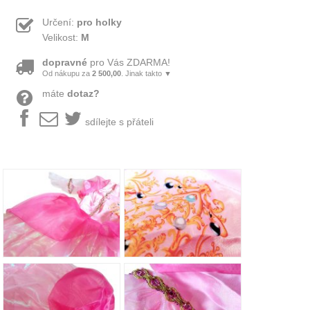
Určení:
pro holky
Velikost:
M
dopravné
pro Vás ZDARMA!
Od nákupu za
2 500,00
. Jinak takto ▼
máte
dotaz?
sdílejte s přáteli