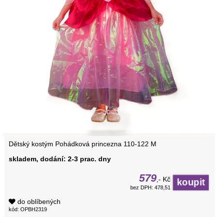
Dětský kostým Pohádková princezna 110-122 M
skladem, dodání: 2-3 prac. dny
579
,- Kč
bez DPH: 478,51
do oblíbených
kód: OPBH2319