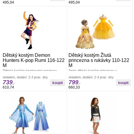
495,04
495,04
Dětský kostým Demon
Dětský kostým Žlutá
Hunters K-pop Rumi 116-122
princezna s rukávky 110-122
M
M
Dětský kostým inspirovaný postavou
Tento dětský kostým princezny v
Rumi z Demon Hunters v moderním K-pop
nádherných odstínech žluté barvy&nbsp;je
skladem, dodání: 2-3 prac. dny
skladem, dodání: 2-3 prac. dny
stylu je skvělou volbou pro malé fanoušky
navržen tak, aby z každé malé holčičky
739
799
,-
,-
610,74
660,33