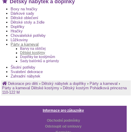
Dětský nábytek a doplňky
Boxy na hračky
Dárkové sady
Dětské oblečení
Dětské stoly a židle
Doplňky
Hračky
Chovatelské potřeby
Lůžkoviny
Párty a karneval
Barvy na obličej
Dětské kostýmy
Doplňky ke kostýmům
Sady balónků a girlandy
Školní potřeby
Svatební dekorace
Zahradní nábytek
Dekorace pro děti
›
Dětský nábytek a doplňky
›
Párty a karneval
›
Párty a karneval Dětské kostýmy
›
Dětský kostým Pohádková princezna
110-122 M
Informace pro zákazníky
Obchodní podmínky
Odstoupit od smlouvy