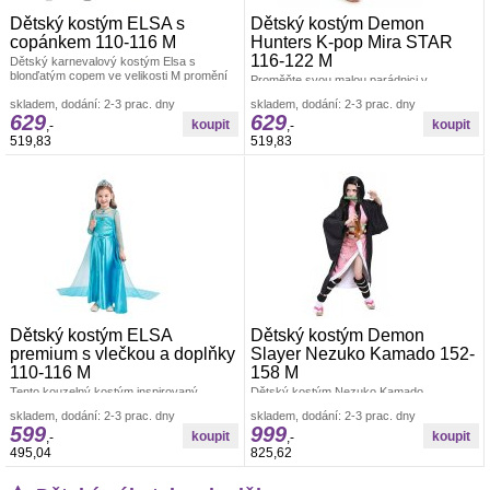
Dětský kostým ELSA s
Dětský kostým Demon
copánkem 110-116 M
Hunters K-pop Mira STAR
116-122 M
Dětský karnevalový kostým Elsa s
blonďatým copem ve velikosti M promění
Proměňte svou malou parádnici v
vaši malou slečnu v nejoblíbenější
neohroženou a stylovou hvězdu. Tento
skladem, dodání: 2-3 prac. dny
skladem, dodání: 2-3 prac. dny
originální kostým v ikonickém K-pop stylu
629
629
je
,-
,-
519,83
519,83
Dětský kostým ELSA
Dětský kostým Demon
premium s vlečkou a doplňky
Slayer Nezuko Kamado 152-
110-116 M
158 M
Tento kouzelný kostým inspirovaný
Dětský kostým Nezuko Kamado
postavou Elsy z filmu Ledové království je
inspirovaný postavou z populární anime a
skladem, dodání: 2-3 prac. dny
skladem, dodání: 2-3 prac. dny
ideální pro všechny malé princezny,
manga série Demon Slayer je skvělou
599
999
volbou pro
,-
,-
495,04
825,62