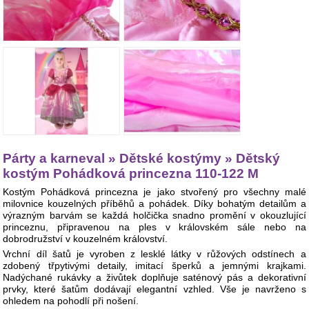
Párty a karneval » Dětské kostýmy » Dětský
kostým Pohádková princezna 110-122 M
Kostým Pohádková princezna je jako stvořený pro všechny malé
milovnice kouzelných příběhů a pohádek. Díky bohatým detailům a
výrazným barvám se každá holčička snadno promění v okouzlující
princeznu, připravenou na ples v královském sále nebo na
dobrodružství v kouzelném království.
Vrchní díl šatů je vyroben z lesklé látky v růžových odstínech a
zdobený třpytivými detaily, imitací šperků a jemnými krajkami.
Nadýchané rukávky a živůtek doplňuje saténový pás a dekorativní
prvky, které šatům dodávají elegantní vzhled. Vše je navrženo s
ohledem na pohodlí při nošení.