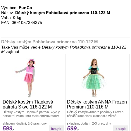
Výrobce:
FunCo
Název:
Dětský kostým Pohádková princezna 110-122 M
Váha:
0 kg
EAN: 0691057384375
Dětský kostým Pohádková princezna 110-122 M
Také Vás může vedle
Dětský kostým Pohádková princezna 110-122
M
zajímat:
Dětský kostým Tlapková
Dětský kostým ANNA Frozen
patrola Skye 116-122 M
Premium 110-116 M
Dětský kostým Tlapková patrola Skye je
Dětský kostým Anna z pohádky Frozen
perfektní volbou pro malé obdivovatelky
přináší kouzelnou eleganci a věrně
této odvážné letecké záchranářky
zachycuje vzhled oblíbené princezny Anny
skladem, dodání: 2-3 prac. dny
skladem, dodání: 2-3 prac. dny
599
599
,-
,-