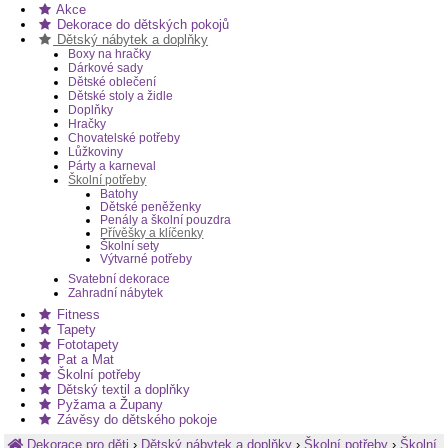
Akce
Dekorace do dětských pokojů
Dětský nábytek a doplňky
Boxy na hračky
Dárkové sady
Dětské oblečení
Dětské stoly a židle
Doplňky
Hračky
Chovatelské potřeby
Lůžkoviny
Párty a karneval
Školní potřeby
Batohy
Dětské peněženky
Penály a školní pouzdra
Přívěšky a klíčenky
Školní sety
Výtvarné potřeby
Svatební dekorace
Zahradní nábytek
Fitness
Tapety
Fototapety
Pat a Mat
Školní potřeby
Dětský textil a doplňky
Pyžama a Župany
Závěsy do dětského pokoje
Dekorace pro děti
›
Dětský nábytek a doplňky
›
Školní potřeby
›
Školní