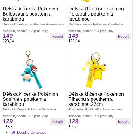
Dětská klíčenka Pokémon
Dětská klíčenka Pokémon
Bulbasaur s poutkem a
Pokébal s poutkem a
karabinou
karabinou
Dětská klíčenka s oblíbeným Pokémonem
Dětská klíčenka Pokémon Pokéball je
Bulbasaurem je veselým doplňkem pro
perfektním doplňkem pro malé fanoušky
skladem, dodání: 2-3 prac. dny
skladem, dodání: 2-3 prac. dny
každého malého fanouška této legendární
světa Pokémonů.Pokéball je jedním Školní
149
149
Přívěšky a klíčenky Pokémon
potřeby Přívěšky a klíčenky
,-
,-
123,14
123,14
Dětská klíčenka Pokémon
Dětská klíčenka Pokémon
Squirtle s poutkem a
Pikachu s poutkem a
karabinou
karabinou 22cm
Dětská klíčenka Pokémon Squirtle je
Roztomilá dětská klíčenka s motivem
hravým doplňkem pro všechny malé
Pikachu z oblíbeného světa Pokémon
skladem, dodání: 2-3 prac. dny
skladem, dodání: 2-3 prac. dny
trenéry Pokémonů.Roztomilá postavička
potěší každého malého fanouška.Figurka
129
129
Přívěšky a klíčenky Pokémon
Školní potřeby Přívěšky a klíčenky
,-
,-
106,61
106,61
Dětské dekorace