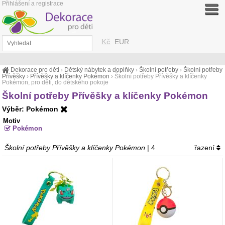
Přihlášení a registrace
Kč
EUR
Dekorace pro děti
›
Dětský nábytek a doplňky
›
Školní potřeby
›
Školní potřeby
Přívěšky
›
Přívěšky a klíčenky Pokémon
›
Školní potřeby Přívěšky a klíčenky
Pokémon, pro děti, do dětského pokoje
Školní potřeby Přívěšky a klíčenky Pokémon
Výběr: Pokémon
Motiv
Pokémon
Školní potřeby Přívěšky a klíčenky Pokémon
| 4
řazení