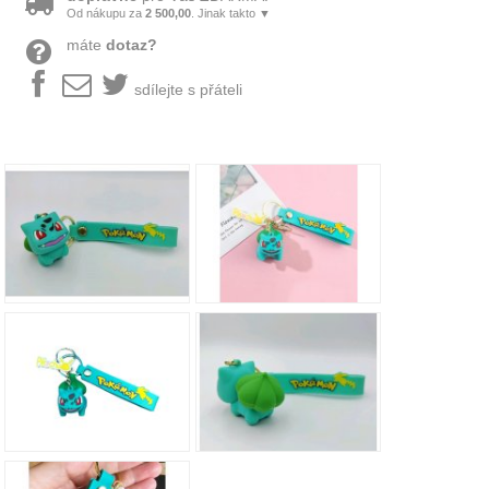
Od nákupu za
2 500,00
. Jinak takto ▼
máte
dotaz?
sdílejte s přáteli