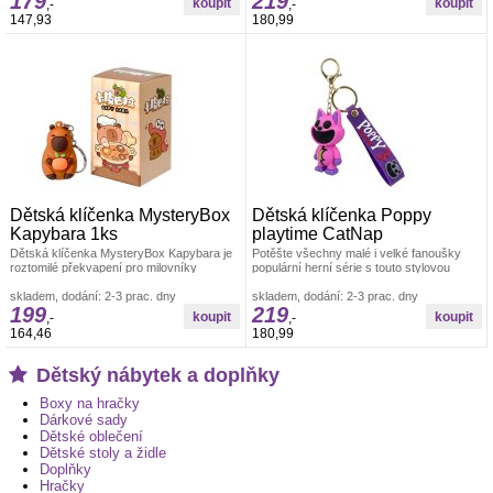
179
219
,-
,-
147,93
180,99
Dětská klíčenka MysteryBox
Dětská klíčenka Poppy
Kapybara 1ks
playtime CatNap
Dětská klíčenka MysteryBox Kapybara je
Potěšte všechny malé i velké fanoušky
roztomilé překvapení pro milovníky
populární herní série s touto stylovou
největšího hlodavce světa.Každý
dětskou klíčenkou Poppy Playtime
skladem, dodání: 2-3 prac. dny
skladem, dodání: 2-3 prac. dny
199
219
,-
,-
164,46
180,99
Dětský nábytek a doplňky
Boxy na hračky
Dárkové sady
Dětské oblečení
Dětské stoly a židle
Doplňky
Hračky