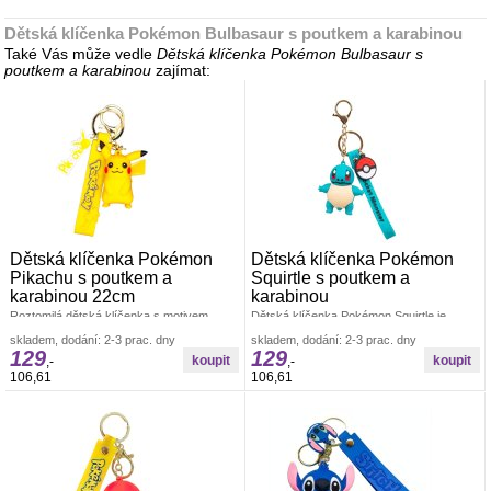
Dětská klíčenka Pokémon Bulbasaur s poutkem a karabinou
Také Vás může vedle
Dětská klíčenka Pokémon Bulbasaur s
poutkem a karabinou
zajímat:
Dětská klíčenka Pokémon
Dětská klíčenka Pokémon
Pikachu s poutkem a
Squirtle s poutkem a
karabinou 22cm
karabinou
Roztomilá dětská klíčenka s motivem
Dětská klíčenka Pokémon Squirtle je
Pikachu z oblíbeného světa Pokémon
hravým doplňkem pro všechny malé
skladem, dodání: 2-3 prac. dny
skladem, dodání: 2-3 prac. dny
potěší každého malého fanouška.Figurka
trenéry Pokémonů.Roztomilá postavička
129
129
,-
,-
106,61
106,61