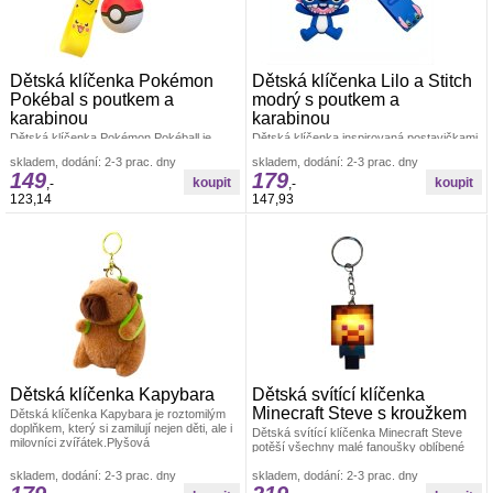
Dětská klíčenka Pokémon
Dětská klíčenka Lilo a Stitch
Pokébal s poutkem a
modrý s poutkem a
karabinou
karabinou
Dětská klíčenka Pokémon Pokéball je
Dětská klíčenka inspirovaná postavičkami
perfektním doplňkem pro malé fanoušky
Lilo a Stitch v modrém provedení.Klíčenka
skladem, dodání: 2-3 prac. dny
skladem, dodání: 2-3 prac. dny
světa Pokémonů.Pokéball je jedním
je vyrobena z měkkého a odolného
149
179
,-
,-
123,14
147,93
Dětská klíčenka Kapybara
Dětská svítící klíčenka
Minecraft Steve s kroužkem
Dětská klíčenka Kapybara je roztomilým
doplňkem, který si zamilují nejen děti, ale i
Dětská svítící klíčenka Minecraft Steve
milovníci zvířátek.Plyšová
potěší všechny malé fanoušky oblíbené
hry Minecraft.Postavička Steve
skladem, dodání: 2-3 prac. dny
skladem, dodání: 2-3 prac. dny