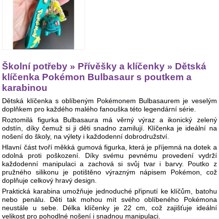
Školní potřeby » Přívěšky a klíčenky » Dětská
klíčenka Pokémon Bulbasaur s poutkem a
karabinou
Dětská klíčenka s oblíbeným Pokémonem Bulbasaurem je veselým
doplňkem pro každého malého fanouška této legendární série.
Roztomilá figurka Bulbasaura má věrný výraz a ikonický zelený
odstín, díky čemuž si ji děti snadno zamilují. Klíčenka je ideální na
nošení do školy, na výlety i každodenní dobrodružství.
Hlavní část tvoří měkká gumová figurka, která je příjemná na dotek a
odolná proti poškození. Díky svému pevnému provedení vydrží
každodenní manipulaci a zachová si svůj tvar i barvy. Poutko z
pružného silikonu je potištěno výrazným nápisem Pokémon, což
doplňuje celkový hravý design.
Praktická karabina umožňuje jednoduché připnutí ke klíčům, batohu
nebo penálu. Děti tak mohou mít svého oblíbeného Pokémona
neustále u sebe. Délka klíčenky je 22 cm, což zajišťuje ideální
velikost pro pohodlné nošení i snadnou manipulaci.