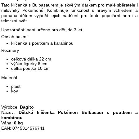
Tato klíčenka s Bulbasaurem je skvělým dárkem pro malé sběratele i
milovníky Pokémonů. Kombinuje funkčnost s hravým vzhledem a
pomáhá dětem vyjádřit jejich nadšení pro tento populární herní a
televizní svět.
Upozornění: není určeno pro děti do 3 let.
Obsah balení
klíčenka s poutkem a karabinou
Rozměry
celková délka 22 cm
výška figurky 6 cm
délka poutka 10 cm
Materiál
plast
kov
Výrobce:
Bagito
Název:
Dětská klíčenka Pokémon Bulbasaur s poutkem a
karabinou
Váha:
0 kg
EAN: 0745314576741