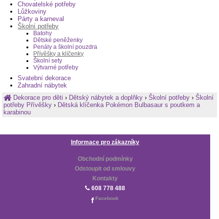
Chovatelské potřeby
Lůžkoviny
Párty a karneval
Školní potřeby
Batohy
Dětské peněženky
Penály a školní pouzdra
Přívěšky a klíčenky
Školní sety
Výtvarné potřeby
Svatební dekorace
Zahradní nábytek
Dekorace pro děti
›
Dětský nábytek a doplňky
›
Školní potřeby
›
Školní
potřeby Přívěšky
›
Dětská klíčenka Pokémon Bulbasaur s poutkem a
karabinou
Informace pro zákazníky
Obchodní podmínky
Odstoupit od smlouvy
Kontakty
608 778 488
Facebook