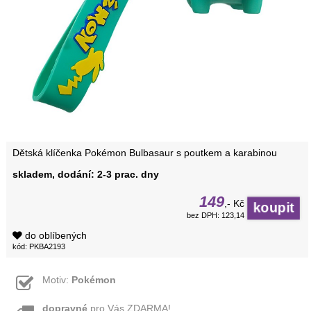
Dětská klíčenka Pokémon Bulbasaur s poutkem a karabinou
skladem, dodání: 2-3 prac. dny
149
,- Kč
bez DPH: 123,14
do oblíbených
kód: PKBA2193
Motiv:
Pokémon
dopravné
pro Vás ZDARMA!