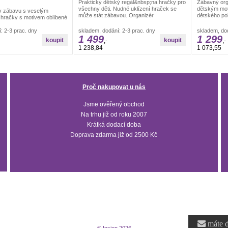
Praktický dětský regál&nbsp;na hračky pro
Zábavný org
všechny děti. Nudné uklízení hraček se
dětským mot
 v zábavu s veselým
může stát zábavou. Organizér
dětského po
 hračky s motivem oblíbené
h. Tento praktický
: 2-3 prac. dny
skladem, dodání: 2-3 prac. dny
skladem, dod
1 499
1 299
,-
,-
1 238,84
1 073,55
Proč nakupovat u nás
Jsme ověřený obchod
Na trhu již od roku 2007
Krátká dodací doba
Doprava zdarma již od 2500 Kč
máte d