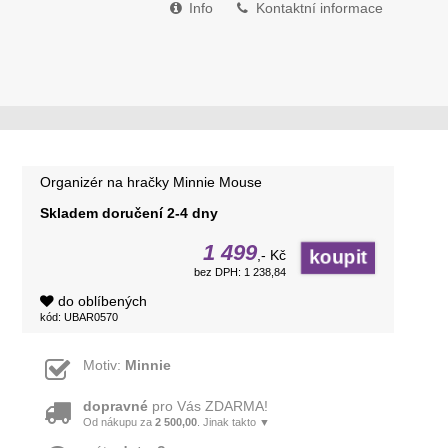
Info
Kontaktní informace
Organizér na hračky Minnie Mouse
Skladem doručení 2-4 dny
1 499
,- Kč
bez DPH: 1 238,84
do oblíbených
kód: UBAR0570
Motiv:
Minnie
dopravné
pro Vás ZDARMA!
Od nákupu za
2 500,00
. Jinak takto ▼