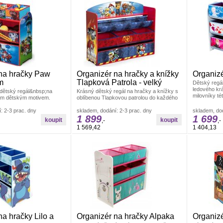
na hračky Paw
Organizér na hračky a knížky
Organizé
m
Tlapková Patrola - velký
Dětský regá
ledového krá
ětský regál&nbsp;na
Krásný dětský regál na hračky a knížky s
milovníky té
ým dětským motivem.
oblíbenou Tlapkovou patrolou do každého
do dětského pokojíčku.
pokojíčku. V horní části
: 2-3 prac. dny
skladem, dodání: 2-3 prac. dny
skladem, dod
1 899
1 699
,-
,-
1 569,42
1 404,13
na hračky Lilo a
Organizér na hračky Alpaka
Organizé