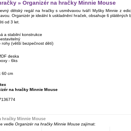
hračky » Organizér na hračky Minnie Mouse
evný dětský regál na hračky s usměvavou tváří Myšky Minnie z edice
avou. Organizér je ideální k uskladnění hraček, obsahuje 6 plátěných b
i od 3 let.
ná a stabilní konstrukce
estavitelný
 rohy (větší bezpečnost dětí)
 MDF deska
boxy - 6ks
x 60 cm
tex
izér na hračky Minnie Mouse
7136774
a hračky Minnie Mouse
e vedle
Organizér na hračky Minnie Mouse
zajímat: