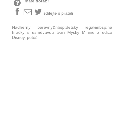
máte
dotaz?
sdílejte s přáteli
Nádherný barevný&nbsp;dětský regál&nbsp;na
hračky s usměvavou tváří Myšky Minnie z edice
Disney, potěší