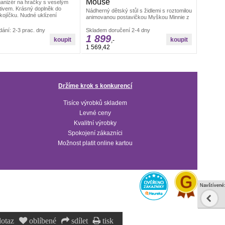
Mouse
anizér na hračky s veselým
ivem. Krásný doplněk do
Nádherný dětský stůl s židlemi s roztomilou
kojíčku. Nudné uklízení
animovanou postavičkou Myškou Minnie z
dílny Walt Disney potěší všechny
ání: 2-3 prac. dny
Skladem doručení 2-4 dny
1 899
,-
1 569,42
Držíme krok s konkurencí
Tisíce výrobků skladem
Levné ceny
Kvalitní výrobky
Spokojení zákazníci
Možnost platit online kartou
Navštívené
otaz
oblíbené
sdílet
tisk