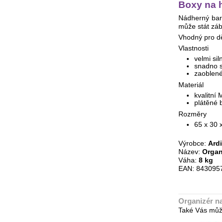
Boxy na 
Nádherný bar
může stát záb
Vhodný pro dět
Vlastnosti
velmi sil
snadno s
zaoblené
Materiál
kvalitní
plátěné 
Rozměry
65 x 30 
Výrobce:
Ardi
Název:
Organ
Váha:
8 kg
EAN: 843095
Organizér n
Také Vás můž