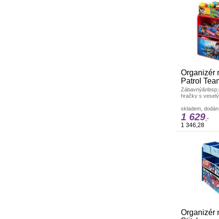
Organizér 
Patrol Tea
Zábavný&nbsp;d
hračky s vesel
Krásný doplněk 
skladem, dodání
1 629
,-
1 346,28
Organizér 