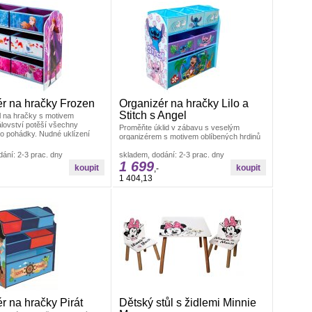
r na hračky Frozen
Organizér na hračky Lilo a
Stitch s Angel
l na hračky s motivem
lovství potěší všechny
Proměňte úklid v zábavu s veselým
to pohádky. Nudné uklízení
organizérem s motivem oblíbených hrdinů
Lilo, Stitch a Angel. Tento stylový kus
ání: 2-3 prac. dny
skladem, dodání: 2-3 prac. dny
1 699
,-
1 404,13
r na hračky Pirát
Dětský stůl s židlemi Minnie