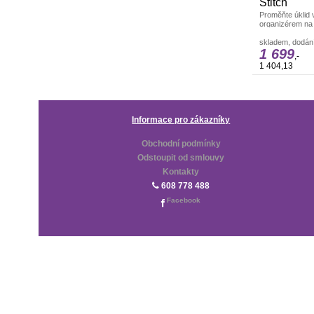
Stitch
Proměňte úklid
organizérem na
postavičky Stitc
skladem, dodání
1 699
,-
1 404,13
Informace pro zákazníky
Obchodní podmínky
Odstoupit od smlouvy
Kontakty
608 778 488
Facebook