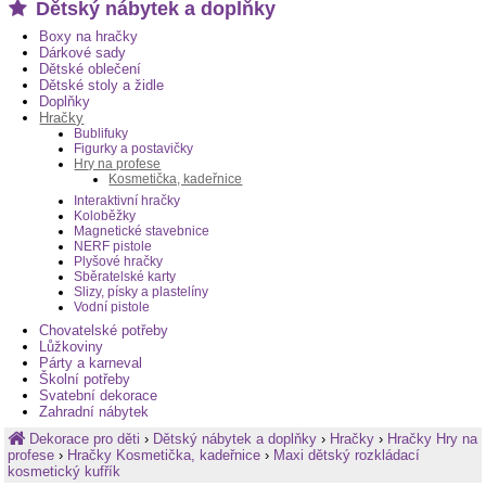
Dětský nábytek a doplňky
Boxy na hračky
Dárkové sady
Dětské oblečení
Dětské stoly a židle
Doplňky
Hračky
Bublifuky
Figurky a postavičky
Hry na profese
Kosmetička, kadeřnice
Interaktivní hračky
Koloběžky
Magnetické stavebnice
NERF pistole
Plyšové hračky
Sběratelské karty
Slizy, písky a plastelíny
Vodní pistole
Chovatelské potřeby
Lůžkoviny
Párty a karneval
Školní potřeby
Svatební dekorace
Zahradní nábytek
Dekorace pro děti
›
Dětský nábytek a doplňky
›
Hračky
›
Hračky Hry na
profese
›
Hračky Kosmetička, kadeřnice
›
Maxi dětský rozkládací
kosmetický kufřík