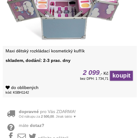
Maxi dětský rozkládací kosmetický kufřík
skladem, dodání: 2-3 prac. dny
2 099
,- Kč
bez DPH: 1 734,71
do oblíbených
kód: KSBH1142
dopravné
pro Vás ZDARMA!
Od nákupu za
2 500,00
. Jinak takto ▼
máte
dotaz?