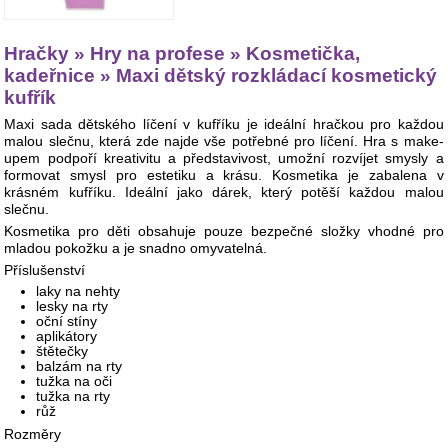
Hračky » Hry na profese » Kosmetička,
kadeřnice » Maxi dětský rozkládací kosmetický
kufřík
Maxi sada dětského líčení v kufříku je ideální hračkou pro každou
malou slečnu, která zde najde vše potřebné pro líčení. Hra s make-
upem podpoří kreativitu a představivost, umožní rozvíjet smysly a
formovat smysl pro estetiku a krásu. Kosmetika je zabalena v
krásném kufříku. Ideální jako dárek, který potěší každou malou
slečnu.
Kosmetika pro děti obsahuje pouze bezpečné složky vhodné pro
mladou pokožku a je snadno omyvatelná.
Příslušenství
laky na nehty
lesky na rty
oční stíny
aplikátory
štětečky
balzám na rty
tužka na oči
tužka na rty
růž
Rozměry