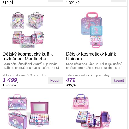
619,01
1 321,49
Dětský kosmetický kufřík
Dětský kosmetický kufřík
rozkládací Mantinelia
Unicorn
Sada dětského líčení v kufříku je ideální
Sada dětského líčení v kufříku je ideální
hračkou pro každou malou slečnu, která
hračkou pro každou malou slečnu, která
zde najde vše potřebné pro
zde najde vše potřebné pro
skladem, dodání: 2-3 prac. dny
skladem, dodání: 2-3 prac. dny
1 499
479
,-
,-
1 238,84
395,87