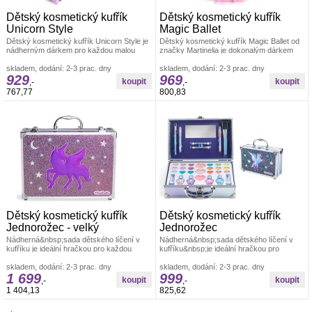
Dětský kosmetický kufřík
Dětský kosmetický kufřík
Unicorn Style
Magic Ballet
Dětský kosmetický kufřík Unicorn Style je
Dětský kosmetický kufřík Magic Ballet od
nádherným dárkem pro každou malou
značky Martinelia je dokonalým dárkem
princeznu, která miluje jednorožce
pro malé princezny, které se chtějí
skladem, dodání: 2-3 prac. dny
skladem, dodání: 2-3 prac. dny
929
969
,-
,-
767,77
800,83
Dětský kosmetický kufřík
Dětský kosmetický kufřík
Jednorožec - velký
Jednorožec
Nádherná&nbsp;sada dětského líčení v
Nádherná&nbsp;sada dětského líčení v
kufříku je ideální hračkou pro každou
kufříku&nbsp;je ideální hračkou pro
malou slečnu, která zde najde
každou malou slečnu, která
skladem, dodání: 2-3 prac. dny
skladem, dodání: 2-3 prac. dny
1 699
999
,-
,-
1 404,13
825,62