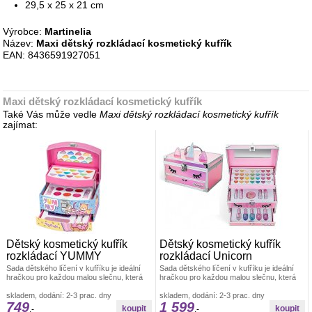
29,5 x 25 x 21 cm
Výrobce:
Martinelia
Název:
Maxi dětský rozkládací kosmetický kufřík
EAN: 8436591927051
Maxi dětský rozkládací kosmetický kufřík
Také Vás může vedle
Maxi dětský rozkládací kosmetický kufřík
zajímat:
Dětský kosmetický kufřík
Dětský kosmetický kufřík
rozkládací YUMMY
rozkládací Unicorn
Sada dětského líčení v kufříku je ideální
Sada dětského líčení v kufříku je ideální
hračkou pro každou malou slečnu, která
hračkou pro každou malou slečnu, která
zde najde vše potřebné pro
zde najde vše potřebné pro
skladem, dodání: 2-3 prac. dny
skladem, dodání: 2-3 prac. dny
749
1 599
,-
,-