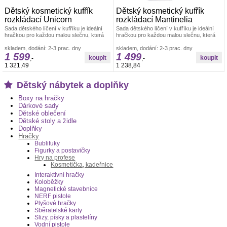
Dětský kosmetický kufřík
Dětský kosmetický kufřík
rozkládací Unicorn
rozkládací Mantinelia
Sada dětského líčení v kufříku je ideální
Sada dětského líčení v kufříku je ideální
hračkou pro každou malou slečnu, která
hračkou pro každou malou slečnu, která
zde najde vše potřebné pro
zde najde vše potřebné pro
skladem, dodání: 2-3 prac. dny
skladem, dodání: 2-3 prac. dny
1 599
1 499
,-
,-
1 321,49
1 238,84
Dětský nábytek a doplňky
Boxy na hračky
Dárkové sady
Dětské oblečení
Dětské stoly a židle
Doplňky
Hračky
Bublifuky
Figurky a postavičky
Hry na profese
Kosmetička, kadeřnice
Interaktivní hračky
Koloběžky
Magnetické stavebnice
NERF pistole
Plyšové hračky
Sběratelské karty
Slizy, písky a plastelíny
Vodní pistole