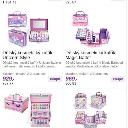
1 734,71
395,87
Dětský kosmetický kufřík
Dětský kosmetický kufřík
Unicorn Style
Magic Ballet
Dětský kosmetický kufřík Unicorn Style je
Dětský kosmetický kufřík Magic Ballet od
nádherným dárkem pro každou malou
značky Martinelia je dokonalým dárkem
princeznu, která miluje jednorožce
pro malé princezny, které se chtějí
skladem, dodání: 2-3 prac. dny
skladem, dodání: 2-3 prac. dny
929
969
,-
,-
767,77
800,83