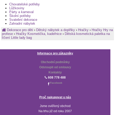
Chovatelské potřeby
Lůžkoviny
Párty a karneval
Školní potřeby
Svatební dekorace
Zahradní nábytek
Dekorace pro děti
›
Dětský nábytek a doplňky
›
Hračky
›
Hračky Hry na
profese
›
Hračky Kosmetička, kadeřnice
›
Dětská kosmetická paletka na
líčení Little lady bag
Informace pro zákazníky
Obchodní podmínky
Odstoupit od smlouvy
Kontakty
608 778 488
Facebook
Proč nakupovat u nás
Jsme ověřený obchod
Na trhu již od roku 2007