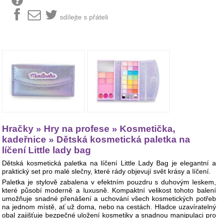
sdílejte s přáteli
Hračky » Hry na profese » Kosmetička,
kadeřnice » Dětská kosmetická paletka na
líčení Little lady bag
Dětská kosmetická paletka na líčení Little Lady Bag je elegantní a
praktický set pro malé slečny, které rády objevují svět krásy a líčení.
Paletka je stylově zabalena v efektním pouzdru s duhovým leskem,
které působí moderně a luxusně. Kompaktní velikost tohoto balení
umožňuje snadné přenášení a uchování všech kosmetických potřeb
na jednom místě, ať už doma, nebo na cestách. Hladce uzavíratelný
obal zajišťuje bezpečné uložení kosmetiky a snadnou manipulaci pro