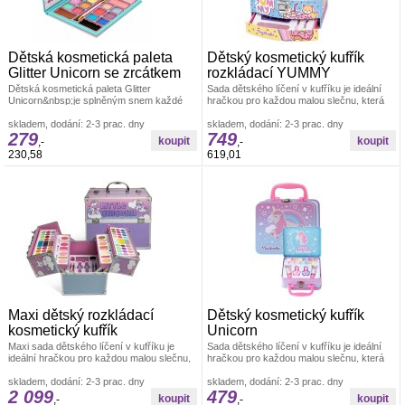
Dětská kosmetická paleta
Dětský kosmetický kufřík
Glitter Unicorn se zrcátkem
rozkládací YUMMY
Dětská kosmetická paleta Glitter
Sada dětského líčení v kufříku je ideální
Unicorn&nbsp;je splněným snem každé
hračkou pro každou malou slečnu, která
holčičky, která ráda objevuje svět barev
zde najde vše potřebné pro
skladem, dodání: 2-3 prac. dny
skladem, dodání: 2-3 prac. dny
279
749
,-
,-
230,58
619,01
Maxi dětský rozkládací
Dětský kosmetický kufřík
kosmetický kufřík
Unicorn
Maxi sada dětského líčení v kufříku je
Sada dětského líčení v kufříku je ideální
ideální hračkou pro každou malou slečnu,
hračkou pro každou malou slečnu, která
která zde najde vše potřebné
zde najde vše potřebné pro
skladem, dodání: 2-3 prac. dny
skladem, dodání: 2-3 prac. dny
2 099
479
,-
,-