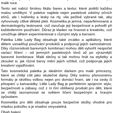
malé ruce.
Tento set nabízí širokou škálu barev a textur, které potěší každou
malou umělkyni. V paletce najdete nejen pastelové odstíny očních
stínů, ale i tvářenky a lesky na rty, vše pečlivě vybrané tak, aby
vyhovovaly citlivé dětské pleti. Kosmetika je jemná, neparfémovaná a
dermatologicky testovaná, což zaručuje její bezpečnost a pohodlí při
každodenním používání. Důraz je kladen na hravost a kreativitu, což
umožňuje dětem experimentovat s různými styly a barvami.
Paletka Little Lady Bag obsahuje také zrcátko a aplikátory, které
dětem usnadňují používání produktů a podporují jejich samostatnost.
Díky různorodosti barevných kombinací mohou děti vytvořit nespočet
variací líčení – od jemných pastelových tónů až po výraznější
barevné kombinace. Malé slečny si tak mohou hrát na stylistky a
zkoušet si, jak různé barvy mění jejich vzhled, což podporuje jejich
kreativní vyjadřování.
Tato kosmetická paletka je ideálním dárkem pro malé princezny,
které se chtějí cítit jako skutečné dámy. Díky svému přenosnému
formátu je skvělou volbou nejen pro domácí hraní, ale i na cesty či
přespání u kamarádky. Little Lady Bag je perfektním spojením stylu,
bezpečnosti a zábavy, což z ní činí oblíbený produkt pro děti, které
se chtějí seznamovat se světem líčení bezpečným a hravým
způsobem.
Kosmetika pro děti obsahuje pouze bezpečné složky vhodné pro
mladou pokožku a je snadno omyvatelná.
Obah balení