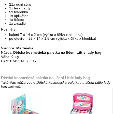
21x oční stíny
3x lesk na rty
5x tvářenka
1x aplikátor
1x štětec
1x zrcadlo
Rozměry
balení 7 x 14 x 2 cm (výška x šířka x hloubka)
po otevření 22 x 14 x 1,5 cm (výška x šířka x hloubka)
Výrobce:
Martinelia
Název:
Dětská kosmetická paletka na líčení Little lady bag
Váha:
0 kg
EAN: 0745314573917
Dětská kosmetická paletka na líčení Little lady bag
Také Vás může vedle
Dětská kosmetická paletka na líčení Little lady
bag
zajímat: