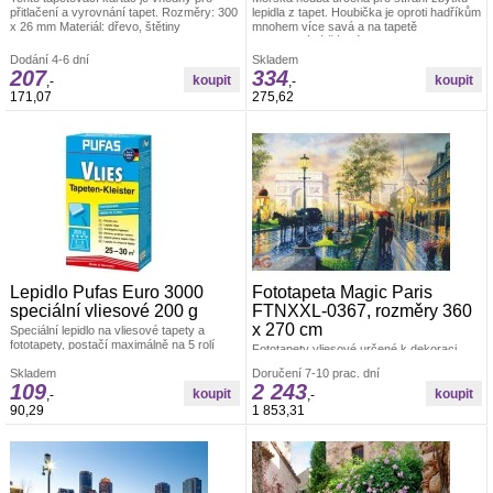
přitlačení a vyrovnání tapet. Rozměry: 300
lepidla z tapet. Houbička je oproti hadříkům
x 26 mm Materiál: dřevo, štětiny
mnohem více savá a na tapetě
nezanechává žádné skvrny. Velikost cca
14 cm
Dodání 4-6 dní
Skladem
207
334
,-
,-
171,07
275,62
Lepidlo Pufas Euro 3000
Fototapeta Magic Paris
speciální vliesové 200 g
FTNXXL-0367, rozměry 360
x 270 cm
Speciální lepidlo na vliesové tapety a
fototapety, postačí maximálně na 5 rolí
Fototapety vliesové určené k dekoraci
tapety.
interiéru. Polymerový tisk. Vyrobeno v ČR.
Skladem
Doručení 7-10 prac. dní
Rozměr: š.360 x v.270 cm. Jednoduché
109
2 243
lepení fototapety ve čtyřech pruzích.
,-
,-
Lepidlo je součástí balení. Lepidlem se
90,29
1 853,31
natírá pouze zeď.