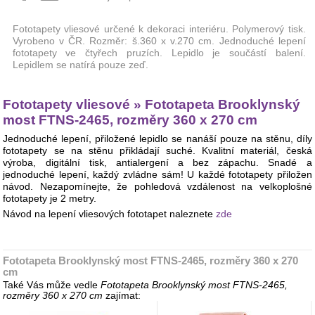
Fototapety vliesové určené k dekoraci interiéru. Polymerový tisk.
Vyrobeno v ČR. Rozměr: š.360 x v.270 cm. Jednoduché lepení
fototapety ve čtyřech pruzích. Lepidlo je součástí balení.
Lepidlem se natírá pouze zeď.
Fototapety vliesové » Fototapeta Brooklynský
most FTNS-2465, rozměry 360 x 270 cm
Jednoduché lepení, přiložené lepidlo se nanáší pouze na stěnu, díly
fototapety se na stěnu přikládají suché. Kvalitní materiál, česká
výroba, digitální tisk, antialergení a bez zápachu. Snadé a
jednoduché lepení, každý zvládne sám! U každé fototapety přiložen
návod. Nezapomínejte, že pohledová vzdálenost na velkoplošné
fototapety je 2 metry.
Návod na lepení vliesových fototapet naleznete
zde
Fototapeta Brooklynský most FTNS-2465, rozměry 360 x 270
cm
Také Vás může vedle
Fototapeta Brooklynský most FTNS-2465,
rozměry 360 x 270 cm
zajímat: