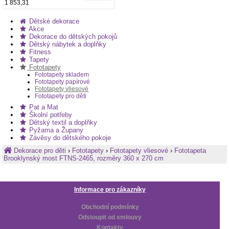
1 853,31
Dětské dekorace
Akce
Dekorace do dětských pokojů
Dětský nábytek a doplňky
Fitness
Tapety
Fototapety
Fototapety skladem
Fototapety papírové
Fototapety vliesové
Fototapety pro děti
Pat a Mat
Školní potřeby
Dětský textil a doplňky
Pyžama a Župany
Závěsy do dětského pokoje
Dekorace pro děti
›
Fototapety
›
Fototapety vliesové
›
Fototapeta
Brooklynský most FTNS-2465, rozměry 360 x 270 cm
Informace pro zákazníky
Obchodní podmínky
Odstoupit od smlouvy
Kontakty