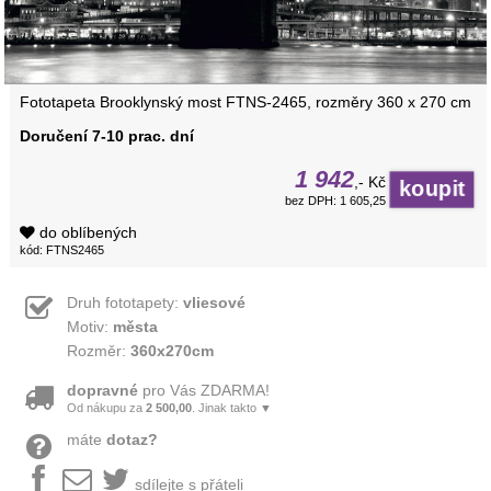
Fototapeta Brooklynský most FTNS-2465, rozměry 360 x 270 cm
Doručení 7-10 prac. dní
1 942
,- Kč
bez DPH: 1 605,25
do oblíbených
kód: FTNS2465
Druh fototapety:
vliesové
Motiv:
města
Rozměr:
360x270cm
dopravné
pro Vás ZDARMA!
Od nákupu za
2 500,00
. Jinak takto ▼
máte
dotaz?
sdílejte s přáteli