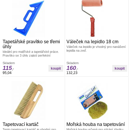
Tapetářské pravítko se třemi
Váleček na lepidlo 18 cm
úhly
Váleček na lepidlo je vhodný pro nanášení
lepidla na zeď.
Ideální pro malířské a tapetářské práce.
Pravítko se 3 úhly zajistí perfektní
uhlazení tapet. Materiál: odolná umělá
hmota
Skladem
Skladem
115
160
,-
,-
95,04
132,23
Tapetovací kartáč
Mořská houba na tapetování
Tento tapetovací kartáč je vhodný pro
Mořská houba určená pro stírání zbytku