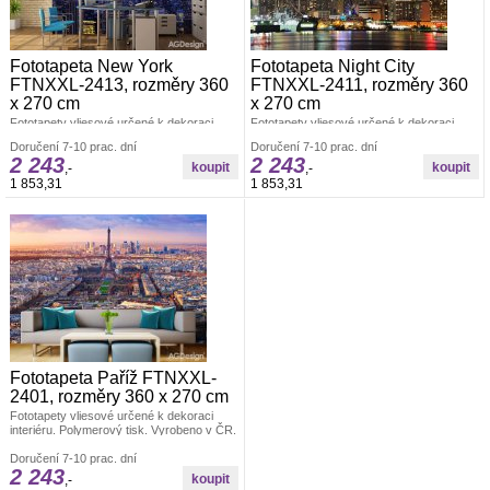
Fototapeta New York
Fototapeta Night City
FTNXXL-2413, rozměry 360
FTNXXL-2411, rozměry 360
x 270 cm
x 270 cm
Fototapety vliesové určené k dekoraci
Fototapety vliesové určené k dekoraci
interiéru. Polymerový tisk. Vyrobeno v ČR.
interiéru. Polymerový tisk. Vyrobeno v ČR.
Doručení 7-10 prac. dní
Doručení 7-10 prac. dní
Rozměr: š.360 x v.270 cm. Jednoduché
Rozměr: š.360 x v.270 cm. Jednoduché
2 243
2 243
lepení fototapety ve čtyřech pruzích.
lepení fototapety ve čtyřech pruzích.
,-
,-
Lepidlo je součástí balení. Lepidlem se
Lepidlo je součástí balení. Lepidlem se
1 853,31
1 853,31
natírá pouze zeď.
natírá pouze zeď.
Fototapeta Paříž FTNXXL-
2401, rozměry 360 x 270 cm
Fototapety vliesové určené k dekoraci
interiéru. Polymerový tisk. Vyrobeno v ČR.
Rozměr: š.360 x v.270 cm. Jednoduché
lepení fototapety ve čtyřech pruzích.
Doručení 7-10 prac. dní
2 243
Lepidlo je součástí balení. Lepidlem se
,-
natírá pouze zeď.