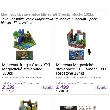
Magnetická stavebnice Minecraft Special blocks 152ks
Také Vás může vedle
Magnetická stavebnice Minecraft Special
blocks 152ks
zajímat:
Minecraft Jungle Creek XXL
Minecraft Magnetická
Magnetická stavebnice
stavebnice XL Diamond TNT
300ks
Redstone 184ks
Objev kouzlo světa Minecraftu ve
Objev svět plný výbuchů a vzácných
skutečném 3D prostoru s magnetickou
bloků s magnetickou stavebnicí Minecraft
skladem, dodání: 2-3 prac. dny
skladem, dodání: 2-3 prac. dny
stavebnicí Minecraft Jungle Creek
XL Diamond TNT Redstone – 184
2 199
1 499
XXL.Tento detailně
ks.Tento
,-
,-
1 817,36
1 238,84