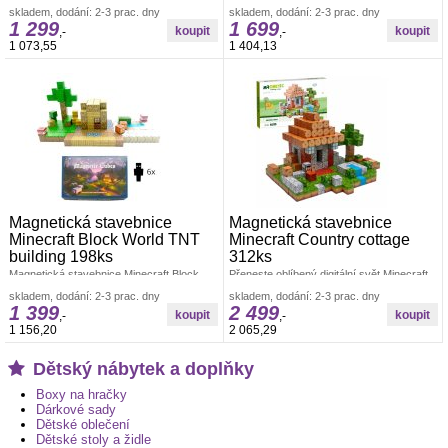
Blocks 202 ks je kreativní set inspirovaný
Blocks obsahuje 300 dílků inspirovaných
skladem, dodání: 2-3 prac. dny
skladem, dodání: 2-3 prac. dny
oblíbeným herním světem Minecraft.Sada
populární pixelovou hrou a 3 speciální
1 299
1 699
,-
,-
1 073,55
1 404,13
Magnetická stavebnice
Magnetická stavebnice
Minecraft Block World TNT
Minecraft Country cottage
building 198ks
312ks
Magnetická stavebnice Minecraft Block
Přeneste oblíbený digitální svět Minecraft
World přenáší dobrodružství z digitálních
do reality s touto unikátní magnetickou
skladem, dodání: 2-3 prac. dny
skladem, dodání: 2-3 prac. dny
obrazovek přímo do reálného
stavebnicí Country cottage, která
1 399
2 499
,-
,-
1 156,20
2 065,29
Dětský nábytek a doplňky
Boxy na hračky
Dárkové sady
Dětské oblečení
Dětské stoly a židle