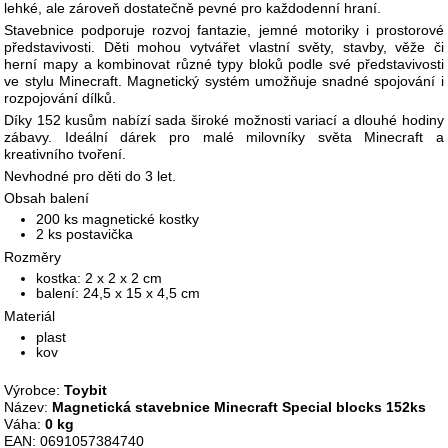
lehké, ale zároveň dostatečně pevné pro každodenní hraní.
Stavebnice podporuje rozvoj fantazie, jemné motoriky i prostorové
představivosti. Děti mohou vytvářet vlastní světy, stavby, věže či
herní mapy a kombinovat různé typy bloků podle své představivosti
ve stylu Minecraft. Magnetický systém umožňuje snadné spojování i
rozpojování dílků.
Díky 152 kusům nabízí sada široké možnosti variací a dlouhé hodiny
zábavy. Ideální dárek pro malé milovníky světa Minecraft a
kreativního tvoření.
Nevhodné pro děti do 3 let.
Obsah balení
200 ks magnetické kostky
2 ks postavička
Rozměry
kostka: 2 x 2 x 2 cm
balení: 24,5 x 15 x 4,5 cm
Materiál
plast
kov
Výrobce:
Toybit
Název:
Magnetická stavebnice Minecraft Special blocks 152ks
Váha:
0 kg
EAN: 0691057384740