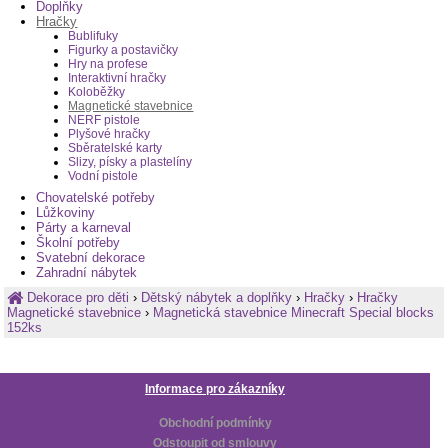
Doplňky
Hračky
Bublifuky
Figurky a postavičky
Hry na profese
Interaktivní hračky
Koloběžky
Magnetické stavebnice
NERF pistole
Plyšové hračky
Sběratelské karty
Slizy, písky a plastelíny
Vodní pistole
Chovatelské potřeby
Lůžkoviny
Párty a karneval
Školní potřeby
Svatební dekorace
Zahradní nábytek
Dekorace pro děti
›
Dětský nábytek a doplňky
›
Hračky
›
Hračky
Magnetické stavebnice
›
Magnetická stavebnice Minecraft Special blocks
152ks
Informace pro zákazníky
Obchodní podmínky
Odstoupit od smlouvy