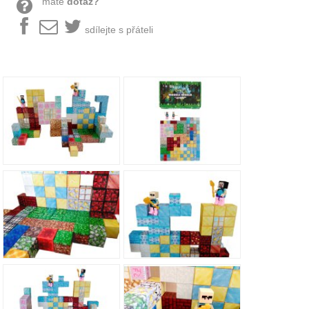
máte
dotaz?
sdílejte s přáteli