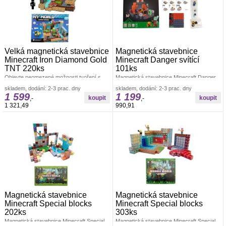
Velká magnetická stavebnice
Magnetická stavebnice
Minecraft Iron Diamond Gold
Minecraft Danger svítící
TNT 220ks
101ks
Objevte neomezené možnosti tvoření s
Magnetická stavebnice Minecraft Danger
velkou magnetickou stavebnicí Minecraft
vás zavede do světa plného
skladem, dodání: 2-3 prac. dny
skladem, dodání: 2-3 prac. dny
Iron Diamond Gold TNT – 220 ks.Tato
dobrodružství, akce a kreativity, kde se
1 599
1 199
potkáte
,-
,-
1 321,49
990,91
Magnetická stavebnice
Magnetická stavebnice
Minecraft Special blocks
Minecraft Special blocks
202ks
303ks
Magnetická stavebnice Minecraft Special
Magnetická stavebnice Minecraft Special