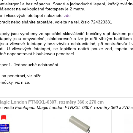
k, antialergení a bez zápachu. Snadé a jednoduché lepení, každý zvlá
álenost na velkoplošné fototapety je 2 metry.
ní vliesových fototapet naleznete
zde
radit nebo sháníte tapetáře, volejte na tel. číslo 724323381
tapety jsou vyrobeny ze speciální sklovláknité buničiny s přídavkem 
tapety jsou omyvatelné, stálobarevné a lze je otřít vlhkým hadříkem.
jsou vliesové fototapety bezezbytku odstranitelné, při odstraňování
zdi. U vliesových fototapet, se lepidlem natírá pouze zeď, tapeta
dně napenetrovat hloubkovou penetrací.
pení - Jednoduché odstranění !
a penetraci, viz níže.
můcky, viz níže.
Magic London FTNXXL-0307, rozměry 360 x 270 cm
e vedle
Fototapeta Magic London FTNXXL-0307, rozměry 360 x 270 