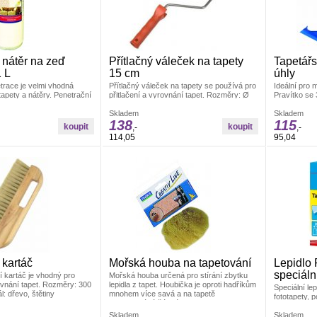
 nátěr na zeď
Přítlačný váleček na tapety
Tapetářs
1 L
15 cm
úhly
trace je velmi vhodná
Přítlačný váleček na tapety se používá pro
Ideální pro 
apety a nátěry. Penetrační
přitlačení a vyrovnání tapet. Rozměry: Ø
Pravítko se 3
a bázi akrylátového
4,5 x 15 cm Materiál: váleček je vyroben z
tapet. Mater
PUR pěny, umělohmotný držák +
Skladem
Skladem
138
115
pozinkovaný drát 6/8 mm
,-
,-
114,05
95,04
 kartáč
Mořská houba na tapetování
Lepidlo 
speciáln
í kartáč je vhodný pro
Mořská houba určená pro stírání zbytku
rovnání tapet. Rozměry: 300
lepidla z tapet. Houbička je oproti hadříkům
Speciální lep
: dřevo, štětiny
mnohem více savá a na tapetě
fototapety, 
nezanechává žádné skvrny. Velikost cca
tapety.
14 cm
Skladem
Skladem