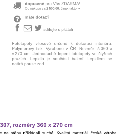
dopravné
pro Vás ZDARMA!
Od nákupu za
2 500,00
. Jinak takto ▼
máte
dotaz?
sdílejte s přáteli
Fototapety vliesové určené k dekoraci interiéru.
Polymerový tisk. Vyrobeno v ČR. Rozměr: š.360 x
v.270 cm. Jednoduché lepení fototapety ve čtyřech
pruzích. Lepidlo je součástí balení. Lepidlem se
natírá pouze zeď.
307, rozměry 360 x 270 cm
 na stěnu přikládají suché. Kvalitní materiál, česká výroba,