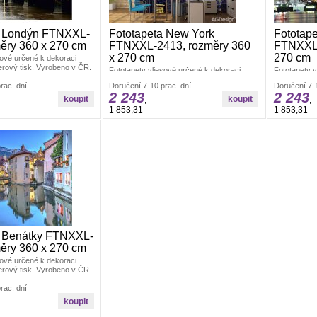
a Londýn FTNXXL-
Fototapeta New York
Fototape
ěry 360 x 270 cm
FTNXXL-2413, rozměry 360
FTNXXL-
x 270 cm
270 cm
sové určené k dekoraci
merový tisk. Vyrobeno v ČR.
Fototapety vliesové určené k dekoraci
Fototapety v
x v.270 cm. Jednoduché
interiéru. Polymerový tisk. Vyrobeno v ČR.
interiéru. P
y ve čtyřech pruzích.
rac. dní
Doručení 7-10 prac. dní
Doručení 7-1
Rozměr: š.360 x v.270 cm. Jednoduché
Rozměr: š.3
2 243
2 243
stí balení. Lepidlem se
lepení fototapety ve čtyřech pruzích.
lepení fotot
,-
,-
ď.
Lepidlo je součástí balení. Lepidlem se
Lepidlo je s
1 853,31
1 853,31
natírá pouze zeď.
natírá pouze
a Benátky FTNXXL-
ěry 360 x 270 cm
sové určené k dekoraci
merový tisk. Vyrobeno v ČR.
x v.270 cm. Jednoduché
y ve čtyřech pruzích.
rac. dní
stí balení. Lepidlem se
ď.