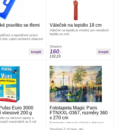
ké pravítko se třemi
Váleček na lepidlo 18 cm
Váleček na lepidlo je vhodný pro nanášení
lepidla na zeď.
malířské a tapetářské práce.
 úhly zajistí perfektní uhlazení
iál: odolná umělá hmota
Skladem
160
,-
132,23
Pufas Euro 3000
Fototapeta Magic Paris
í vliesové 200 g
FTNXXL-0367, rozměry 360
x 270 cm
idlo na vliesové tapety a
postačí maximálně na 5 rolí
Fototapety vliesové určené k dekoraci
interiéru. Polymerový tisk. Vyrobeno v ČR.
Doručení 7-10 prac. dní