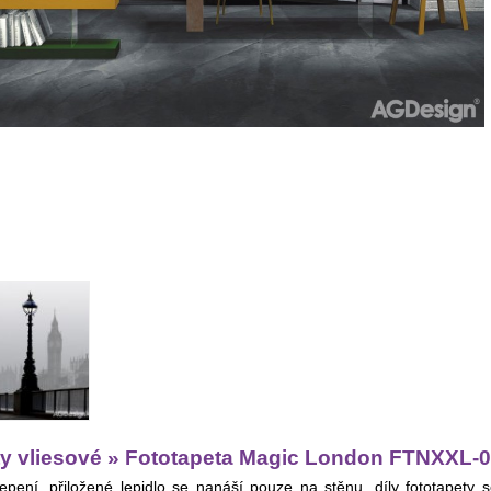
ty vliesové » Fototapeta Magic London FTNXXL-0
pení, přiložené lepidlo se nanáší pouze na stěnu, díly fototapety se