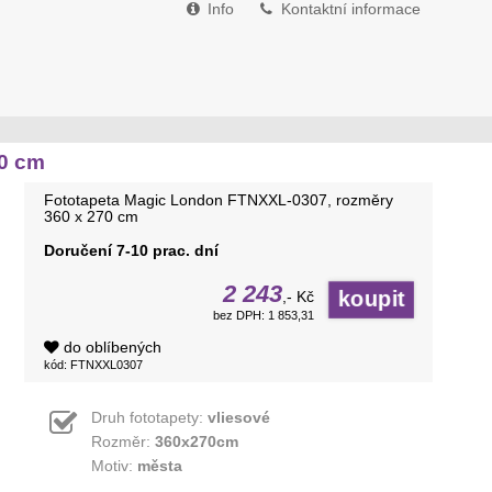
Info
Kontaktní informace
70 cm
Fototapeta Magic London FTNXXL-0307, rozměry
360 x 270 cm
Doručení 7-10 prac. dní
2 243
,- Kč
bez DPH: 1 853,31
do oblíbených
kód: FTNXXL0307
Druh fototapety:
vliesové
Rozměr:
360x270cm
Motiv:
města