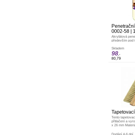
Penetrační
0002-58 | 
Akrylátová pene
především pod t
nátěr funguje n
kopolymeru.
Skladem
98
,-
80,79
Tapetovací
Tento tapetovac
přitlačení a vy
x 26 mm Materiál
Dodání 4-6 dní