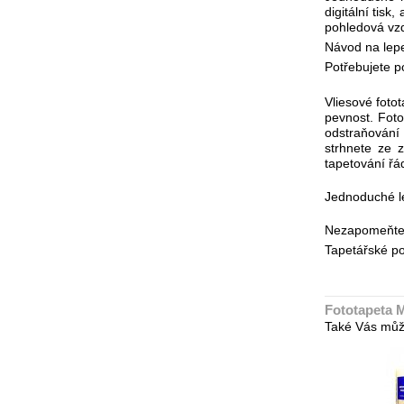
digitální tis
pohledová vzd
Návod na lepe
Potřebujete po
Vliesové foto
pevnost. Foto
odstraňování 
strhnete ze 
tapetování řá
Jednoduché le
Nezapomeňte n
Tapetářské po
Fototapeta 
Také Vás můž