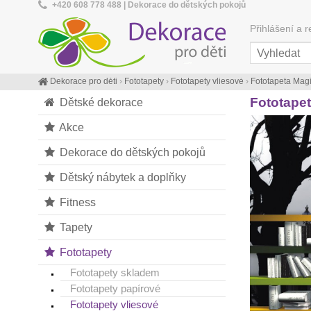
+420 608 778 488 | Dekorace do dětských pokojů
Přihlášení a r
Dekorace pro děti
›
Fototapety
›
Fototapety vliesové
›
Fototapeta Mag
Fototape
Dětské dekorace
Akce
Dekorace do dětských pokojů
Dětský nábytek a doplňky
Fitness
Tapety
Fototapety
Fototapety skladem
Fototapety papírové
Fototapety vliesové