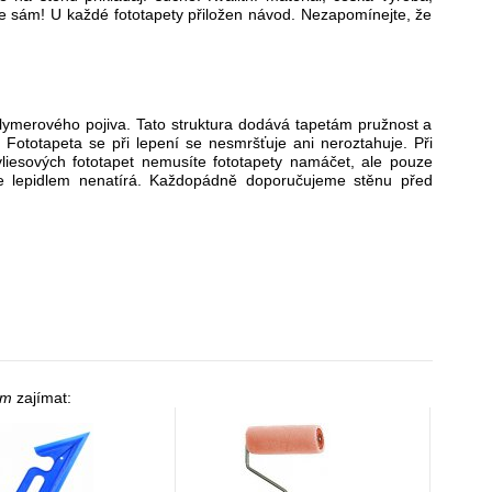
dne sám! U každé fototapety přiložen návod. Nezapomínejte, že
polymerového pojiva. Tato struktura dodává tapetám pružnost a
 Fototapeta se při lepení se nesmršťuje ani neroztahuje. Při
 vliesových fototapet nemusíte fototapety namáčet, ale pouze
 se lepidlem nenatírá. Každopádně doporučujeme stěnu před
cm
zajímat: