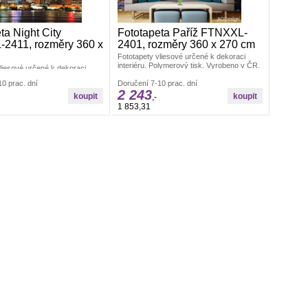
ta Night City
Fototapeta Paříž FTNXXL-
2411, rozměry 360 x
2401, rozměry 360 x 270 cm
Fototapety vliesové určené k dekoraci
interiéru. Polymerový tisk. Vyrobeno v ČR.
liesové určené k dekoraci
Rozměr: š.360 x v.270 cm. Jednoduché
olymerový tisk. Vyrobeno v ČR.
0 prac. dní
lepení fototapety ve čtyřech pruzích.
Doručení 7-10 prac. dní
60 x v.270 cm. Jednoduché
2 243
Lepidlo je součástí balení. Lepidlem se
apety ve čtyřech pruzích.
,-
natírá pouze zeď.
oučástí balení. Lepidlem se
1 853,31
 zeď.