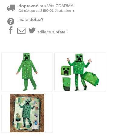
dopravné
pro Vás ZDARMA!
Od nákupu za
2 500,00
. Jinak takto ▼
máte
dotaz?
sdílejte s přáteli