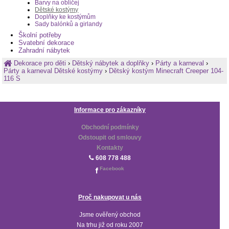
Barvy na obličej
Dětské kostýmy
Doplňky ke kostýmům
Sady balónků a girlandy
Školní potřeby
Svatební dekorace
Zahradní nábytek
Dekorace pro děti
›
Dětský nábytek a doplňky
›
Párty a karneval
›
Párty a karneval Dětské kostýmy
›
Dětský kostým Minecraft Creeper 104-
116 S
Informace pro zákazníky
Obchodní podmínky
Odstoupit od smlouvy
Kontakty
608 778 488
Facebook
Proč nakupovat u nás
Jsme ověřený obchod
Na trhu již od roku 2007