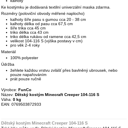
kalhoty
Ke kostýmku je dodávaná textilní univerzální maska zdarma.
Rozměry (poloviční obvody měřené naplocho)
kalhoty šíře pasu s gumou cca 20 - 38 cm
kalhoty délka od pasu cca 67,5 cm
šíře trika cca 45 cm
triko délka cca 43 cm
triko délka rukávu od ramene cca 42,5 cm
velikost 104-116 S (výška postavy v cm)
pro věk 2-4 roky
Materiál
100% polyester
Údržba
žehlete každou vrstvu zvlášť přes bavlněný ubrousek, nebo
pouze napařováním
prát pouze ručně
Výrobce:
FunCo
Název:
Dětský kostým Minecraft Creeper 104-116 S
Váha:
0 kg
EAN: 0769503872933
Dětský kostým Minecraft Creeper 104-116 S