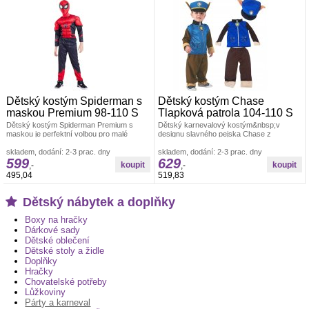
Dětský kostým Spiderman s
Dětský kostým Chase
maskou Premium 98-110 S
Tlapková patrola 104-110 S
Dětský kostým Spiderman Premium s
Dětský karnevalový kostým&nbsp;v
maskou je perfektní volbou pro malé
designu slavného pejska Chase z
superhrdiny, kteří chtějí vstoupit do světa
Tlapkové patroly.&nbsp;Tento dětský
skladem, dodání: 2-3 prac. dny
kostým
skladem, dodání: 2-3 prac. dny
599
629
,-
,-
495,04
519,83
Dětský nábytek a doplňky
Boxy na hračky
Dárkové sady
Dětské oblečení
Dětské stoly a židle
Doplňky
Hračky
Chovatelské potřeby
Lůžkoviny
Párty a karneval