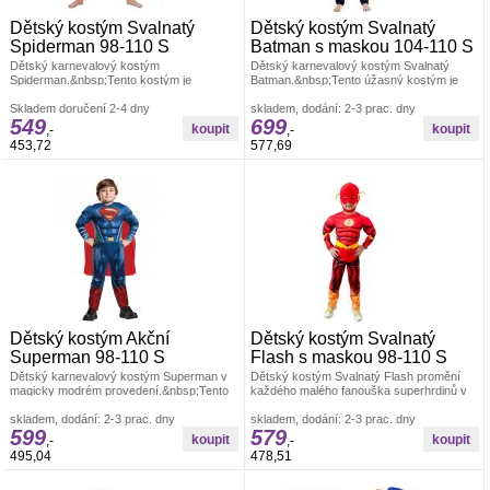
Dětský kostým Svalnatý
Dětský kostým Svalnatý
Spiderman 98-110 S
Batman s maskou 104-110 S
Dětský karnevalový kostým
Dětský karnevalový kostým Svalnatý
Spiderman.&nbsp;Tento kostým je
Batman.&nbsp;Tento úžasný kostým je
navržen tak, aby napodoboval vzhled
inspirován ikonickým Temným rytířem
Spider-Mana, jednoho
Skladem doručení 2-4 dny
skladem, dodání: 2-3 prac. dny
549
699
,-
,-
453,72
577,69
Dětský kostým Akční
Dětský kostým Svalnatý
Superman 98-110 S
Flash s maskou 98-110 S
Dětský karnevalový kostým Superman v
Dětský kostým Svalnatý Flash promění
magicky modrém provedení.&nbsp;Tento
každého malého fanouška superhrdinů v
úžasný kostým je inspirován ikonickým
legendárního ochránce Central City.Tento
skladem, dodání: 2-3 prac. dny
skladem, dodání: 2-3 prac. dny
599
579
,-
,-
495,04
478,51