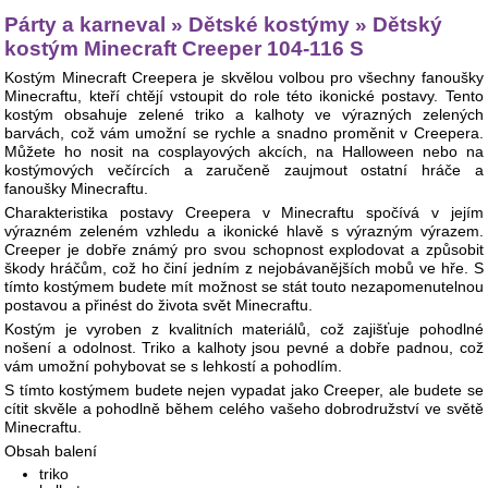
Párty a karneval » Dětské kostýmy » Dětský
kostým Minecraft Creeper 104-116 S
Kostým Minecraft Creepera je skvělou volbou pro všechny fanoušky
Minecraftu, kteří chtějí vstoupit do role této ikonické postavy. Tento
kostým obsahuje zelené triko a kalhoty ve výrazných zelených
barvách, což vám umožní se rychle a snadno proměnit v Creepera.
Můžete ho nosit na cosplayových akcích, na Halloween nebo na
kostýmových večírcích a zaručeně zaujmout ostatní hráče a
fanoušky Minecraftu.
Charakteristika postavy Creepera v Minecraftu spočívá v jejím
výrazném zeleném vzhledu a ikonické hlavě s výrazným výrazem.
Creeper je dobře známý pro svou schopnost explodovat a způsobit
škody hráčům, což ho činí jedním z nejobávanějších mobů ve hře. S
tímto kostýmem budete mít možnost se stát touto nezapomenutelnou
postavou a přinést do života svět Minecraftu.
Kostým je vyroben z kvalitních materiálů, což zajišťuje pohodlné
nošení a odolnost. Triko a kalhoty jsou pevné a dobře padnou, což
vám umožní pohybovat se s lehkostí a pohodlím.
S tímto kostýmem budete nejen vypadat jako Creeper, ale budete se
cítit skvěle a pohodlně během celého vašeho dobrodružství ve světě
Minecraftu.
Obsah balení
triko