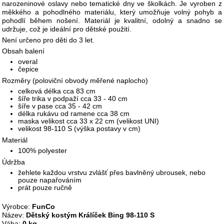
narozeninové oslavy nebo tematické dny ve školkách. Je vyroben z
měkkého a pohodlného materiálu, který umožňuje volný pohyb a
pohodlí během nošení. Materiál je kvalitní, odolný a snadno se
udržuje, což je ideální pro dětské použití.
Není určeno pro děti do 3 let.
Obsah balení
overal
čepice
Rozměry (poloviční obvody měřené naplocho)
celková délka cca 83 cm
šíře trika v podpaží cca 33 - 40 cm
šíře v pase cca 35 - 42 cm
délka rukávu od ramene cca 38 cm
maska velikost cca 33 x 22 cm (velikost UNI)
velikost 98-110 S (výška postavy v cm)
Materiál
100% polyester
Údržba
žehlete každou vrstvu zvlášť přes bavlněný ubrousek, nebo
pouze napařováním
prát pouze ručně
Výrobce:
FunCo
Název:
Dětský kostým Králíček Bing 98-110 S
Váha:
0 kg