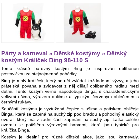
Párty a karneval » Dětské kostýmy » Dětský
kostým Králíček Bing 98-110 S
Tento krásně barevný kostým Bing je inspirován oblíbenou
postavičkou ze stejnojmenné pohádky.
Bing je malý králíček, který se učí zvládat každodenní výzvy, a jeho
přátelská povaha a zvídavost z něj dělají oblíbeného hrdinu mezi
dětmi. Tento kostým věrně napodobuje Binga, s charakteristickými
velkými ušima, výrazem obličeje a typickým červeným oblečením s
černými rukávy.
Součástí kostýmu je vyztužená čepice s ušima a potiskem obličeje
Binga, která se zapíná na suchý zip pod bradou a pohodlný elastický
overal, který má v zadní části zapínání na suchý zip. Látka celého
overalu je potištěna výraznými barvami, které jsou typické pro
králíčka Binga.
Kostým je ideální pro různé dětské akce, jako jsou karnevaly,