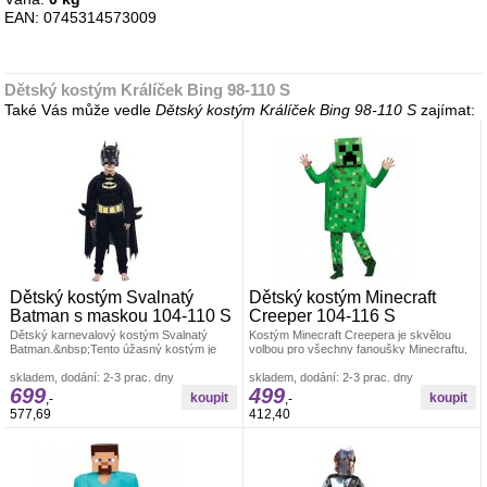
EAN: 0745314573009
Dětský kostým Králíček Bing 98-110 S
Také Vás může vedle
Dětský kostým Králíček Bing 98-110 S
zajímat:
Dětský kostým Svalnatý
Dětský kostým Minecraft
Batman s maskou 104-110 S
Creeper 104-116 S
Dětský karnevalový kostým Svalnatý
Kostým Minecraft Creepera je skvělou
Batman.&nbsp;Tento úžasný kostým je
volbou pro všechny fanoušky Minecraftu,
inspirován ikonickým Temným rytířem
kteří chtějí vstoupit do role této
skladem, dodání: 2-3 prac. dny
skladem, dodání: 2-3 prac. dny
699
499
,-
,-
577,69
412,40