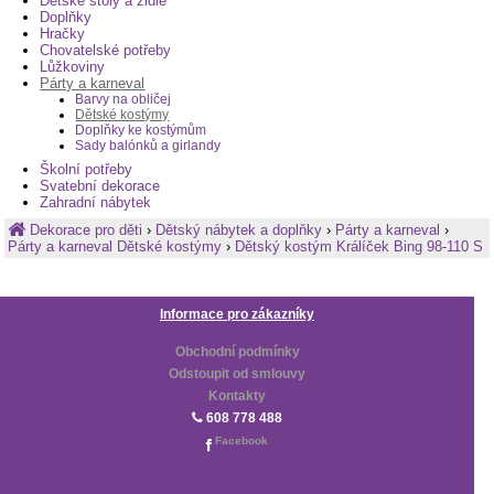
Dětské stoly a židle
Doplňky
Hračky
Chovatelské potřeby
Lůžkoviny
Párty a karneval
Barvy na obličej
Dětské kostýmy
Doplňky ke kostýmům
Sady balónků a girlandy
Školní potřeby
Svatební dekorace
Zahradní nábytek
Dekorace pro děti
›
Dětský nábytek a doplňky
›
Párty a karneval
›
Párty a karneval Dětské kostýmy
›
Dětský kostým Králíček Bing 98-110 S
Informace pro zákazníky
Obchodní podmínky
Odstoupit od smlouvy
Kontakty
608 778 488
Facebook