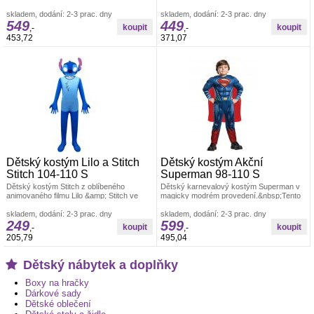
navržen tak, aby napodoboval vzhled
nejznámějších superhrdinů z komiksového
Spider-Mana, jednoho
skladem, dodání: 2-3 prac. dny
skladem, dodání: 2-3 prac. dny
549
449
,-
,-
453,72
371,07
Dětský kostým Lilo a Stitch
Dětský kostým Akční
Stitch 104-110 S
Superman 98-110 S
Dětský kostým Stitch z oblíbeného
Dětský karnevalový kostým Superman v
animovaného filmu Lilo &amp; Stitch ve
magicky modrém provedení.&nbsp;Tento
velikosti 104–110 cm přináší dětem
úžasný kostým je inspirován ikonickým
skladem, dodání: 2-3 prac. dny
skladem, dodání: 2-3 prac. dny
249
599
,-
,-
205,79
495,04
Dětský nábytek a doplňky
Boxy na hračky
Dárkové sady
Dětské oblečení