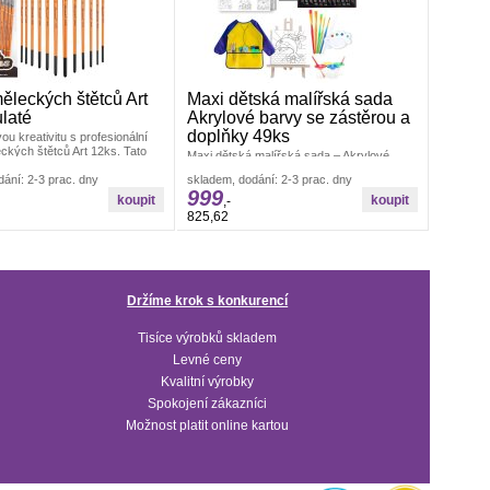
leckých štětců Art
Maxi dětská malířská sada
ulaté
Akrylové barvy se zástěrou a
doplňky 49ks
ou kreativitu s profesionální
ckých štětců Art 12ks. Tato
Maxi dětská malířská sada – Akrylové
ada obsahuje 12 kusů
barvy se zástěrou a doplňkyVytvořte
ání: 2-3 prac. dny
skladem, dodání: 2-3 prac. dny
umělecká díla jako profesionál.
999
,-
825,62
Držíme krok s konkurencí
Tisíce výrobků skladem
Levné ceny
Kvalitní výrobky
Spokojení zákazníci
Možnost platit online kartou