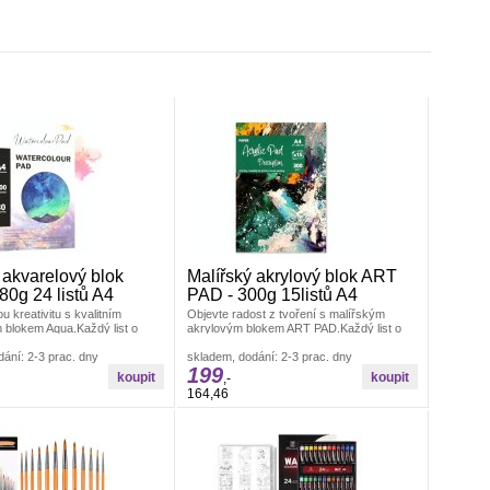
 akvarelový blok
Malířský akrylový blok ART
80g 24 listů A4
PAD - 300g 15listů A4
u kreativitu s kvalitním
Objevte radost z tvoření s malířským
 blokem Aqua.Každý list o
akrylovým blokem ART PAD.Každý list o
0 g/m² je navržen tak, aby
hmotnosti 300 g/m² je navržen tak,
ání: 2-3 prac. dny
skladem, dodání: 2-3 prac. dny
199
,-
164,46