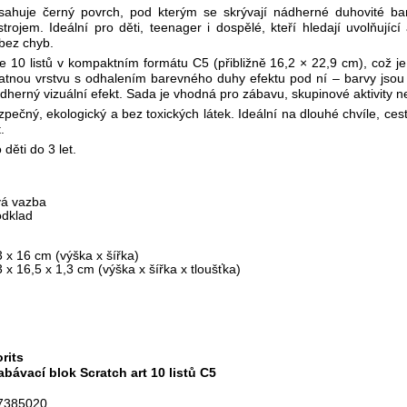
bsahuje černý povrch, pod kterým se skrývají nádherné duhovité bar
rojem. Ideální pro děti, teenager i dospělé, kteří hledají uvolňující a
bez chyb.
 10 listů v kompaktním formátu C5 (přibližně 16,2 × 22,9 cm), což je i
nou vrstvu s odhalením barevného duhy efektu pod ní – barvy jsou i
dherný vizuální efekt. Sada je vhodná pro zábavu, skupinové aktivity ne
zpečný, ekologický a bez toxických látek. Ideální na dlouhé chvíle, cesto
.
děti do 3 let.
vá vazba
odklad
3 x 16 cm (výška x šířka)
 x 16,5 x 1,3 cm (výška x šířka x tloušťka)
rits
abávací blok Scratch art 10 listů C5
7385020