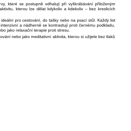
vy, které se postupně odhalují při vyškrábávání přiloženým
ktivitu, kterou lze dělat kdykoliv a kdekoliv – bez kreslicích
deální pro cestování, do tašky nebo na psací stůl. Každý list
ntenzivní a nádherně se kontrastují proti černému podkladu,
bo jako relaxační terapie proti stresu.
vání nebo jako meditativní aktivita, kterou si užijete bez tlaků