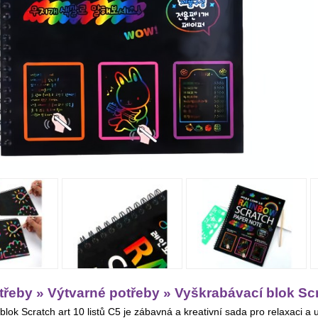
třeby » Výtvarné potřeby » Vyškrabávací blok Scra
blok Scratch art 10 listů C5 je zábavná a kreativní sada pro relaxaci a