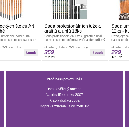
ckých štětců Art
Sada profesionálních tužek,
Sada umě
ché
grafitů a uhlů 18ks
12ks - k
 umělecké tvoření na
Sada profesionálních tužek, grafitů a uhlů
Rozvíjejte sv
 touto komplexní sadou 12
18 ks je komplexní kreativní balíček určený
sadou uměle
ců, které jsou navrženy
pro začínající i pokročilé
komplexní s
: 2-3 prac. dny
skladem, dodání: 2-3 prac. dny
skladem, dod
359
229
,-
,-
296,69
189,26
Proč nakupovat u nás
Jsme ověřený obchod
Na trhu již od roku 2007
Krátká dodací doba
Doprava zdarma již od 2500 Kč