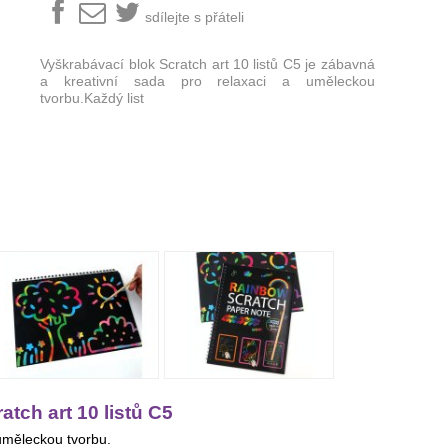
sdílejte s přáteli
Vyškrabávací blok Scratch art 10 listů C5 je zábavná
a kreativní sada pro relaxaci a uměleckou
tvorbu.Každý list
tch art 10 listů C5
 uměleckou tvorbu.