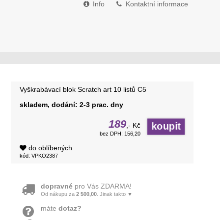
Info
Kontaktní informace
Vyškrabávací blok Scratch art 10 listů C5
skladem, dodání: 2-3 prac. dny
189
,- Kč
bez DPH: 156,20
do oblíbených
kód: VPKO2387
dopravné
pro Vás ZDARMA!
Od nákupu za
2 500,00
. Jinak takto ▼
máte
dotaz?