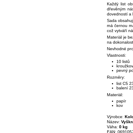
Každý list o
dřevěným nást
dovedností a 
Sada obsahuje
má černou mat
což vytváří ná
Materiál je be
na dokonalost
Nevhodné pro 
Vlastnosti:
10 listů
kroužko
pevný p
Rozměry:
list C5 2
balení 23
Materiál:
papír
kov
Výrobce:
Kolo
Název:
Vyškr
Váha:
0 kg
EAN: 069105