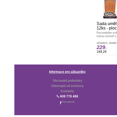
Sada uměle
12ks - plo
Pozvedněte své
novou úroveň s
uměleckých štět
skladem, dodání
229
,-
189,26
Informace pro zákazníky
Obchodní podmínky
Odstoupit od smlouvy
Kontakty
608 778 488
Facebook