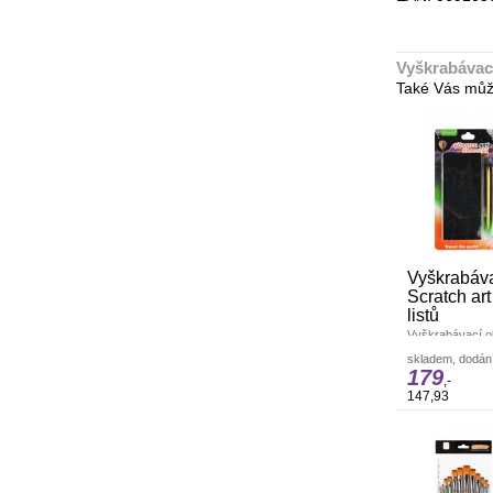
Vyškrabávací
Také Vás můž
Vyškrabáva
Scratch ar
listů
Vyškrabávací o
stavby 12 listů 
skladem, dodání
uměleckých proj
179
,-
147,93