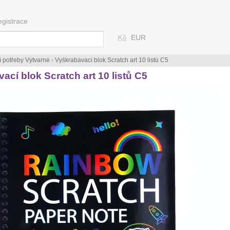
egistrace
Kč
EUR
í potřeby Výtvarné
›
Vyškrabávací blok Scratch art 10 listů C5
ací blok Scratch art 10 listů C5