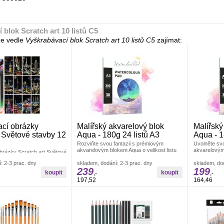
 blok Scratch art 10 listů C5
e vedle
Vyškrabávací blok Scratch art 10 listů C5
zajímat:
cí obrázky
Malířský akvarelový blok
Malířský
t Světové stavby 12
Aqua - 180g 24 listů A3
Aqua - 1
Rozviňte svou fantazii s prémiovým
Uvolněte svo
akvarelovým blokem Aqua o velikost listu
akvarelovým
brázky Scratch art Světové
A3.Každý list o gramáži 180 g/m² je
hmotnosti 18
je kreativní sada
: 2-3 prac. dny
skladem, dodání: 2-3 prac. dny
skladem, dod
ektů, která spojuje
239
199
,-
,-
197,52
164,46