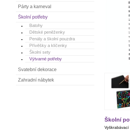
Párty a karneval
Školní potřeby
Batohy
Dětské peněženky
Penály a školní pouzdra
Přívěšky a klíčenky
Školní sety
Výtvarné potřeby
Svatební dekorace
Zahradní nábytek
Školní po
Vyškrabávací 