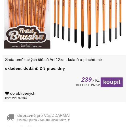
Sada uměleckých štětců Art 12ks - kulaté a ploché mix
skladem, dodání: 2-3 prac. dny
239
,- Kč
bez DPH: 197,52
do oblíbených
kód: VPTB2493
dopravné
pro Vás ZDARMA!
Od nákupu za
2 500,00
. Jinak takto ▼