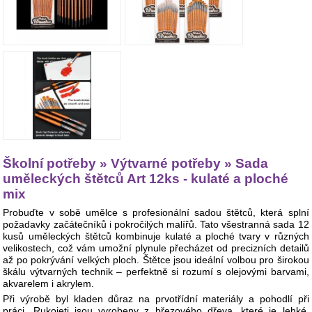
Školní potřeby » Výtvarné potřeby » Sada
uměleckých štětců Art 12ks - kulaté a ploché
mix
Probuďte v sobě umělce s profesionální sadou štětců, která splní
požadavky začátečníků i pokročilých malířů. Tato všestranná sada 12
kusů uměleckých štětců kombinuje kulaté a ploché tvary v různých
velikostech, což vám umožní plynule přecházet od precizních detailů
až po pokrývání velkých ploch. Štětce jsou ideální volbou pro širokou
škálu výtvarných technik – perfektně si rozumí s olejovými barvami,
akvarelem i akrylem.
Při výrobě byl kladen důraz na prvotřídní materiály a pohodlí při
práci. Rukojeti jsou vyrobeny z březového dřeva, které je lehké,