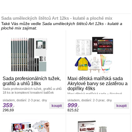
Sada uměleckých štětců Art 12ks - kulaté a ploché mix
Také Vás může vedle
Sada uměleckých štětců Art 12ks - kulaté a
ploché mix
zajímat:
Sada profesionálních tužek,
Maxi dětská malířská sada
grafitů a uhlů 18ks
Akrylové barvy se zástěrou a
doplňky 49ks
Sada profesionálních tužek, grafitů a uhlů
18 ks je komplexní kreativní balíček
Maxi dětská malířská sada – Akrylové
určený pro začínající i pokročilé
barvy se zástěrou a doplňkyVytvořte
skladem, dodání: 2-3 prac. dny
skladem, dodání: 2-3 prac. dny
umělecká díla jako profesionál.
359
999
,-
,-
296,69
825,62