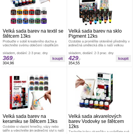
Velká sada barev na textil se
Velká sada barev na sklo
štětcem 13ks
Pigment 12ks
Probuďte v sobě kreativního ducha a
Ozdobte a proměňte skleněné předměty v
vdechněte svému oblečení i doplňkům
jedinečná umělecká díla s naší velkou
zcela nový život s naší velkou sadou
sadou barev na sklo. Tato kompletní
skladem, dodání: 2-3 prac. dny
skladem, dodání: 2-3 prac. dny
369
429
,-
,-
304,96
354,55
Velká sada barev na
Velká sada akvarelových
keramiku se štětcem 13ks
barev Vodovky se štětcem
12ks
Ozdobte si vlastní hrnečky, vázy nebo
talíře a vdechněte jim jedinečný styl s naší
Zachyťte krásu okamžiku a vyjádřete své