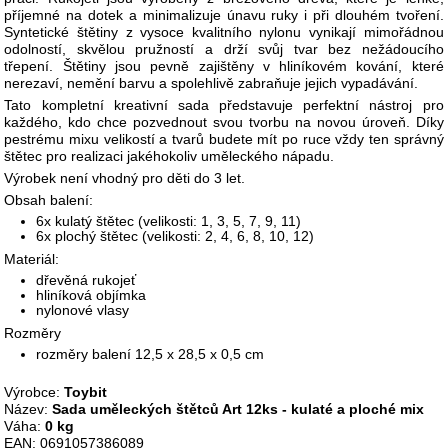
příjemné na dotek a minimalizuje únavu ruky i při dlouhém tvoření.
Syntetické štětiny z vysoce kvalitního nylonu vynikají mimořádnou
odolností, skvělou pružností a drží svůj tvar bez nežádoucího
třepení. Štětiny jsou pevně zajištěny v hliníkovém kování, které
nerezaví, nemění barvu a spolehlivě zabraňuje jejich vypadávání.
Tato kompletní kreativní sada představuje perfektní nástroj pro
každého, kdo chce pozvednout svou tvorbu na novou úroveň. Díky
pestrému mixu velikostí a tvarů budete mít po ruce vždy ten správný
štětec pro realizaci jakéhokoliv uměleckého nápadu.
Výrobek není vhodný pro děti do 3 let.
Obsah balení:
6x kulatý štětec (velikosti: 1, 3, 5, 7, 9, 11)
6x plochý štětec (velikosti: 2, 4, 6, 8, 10, 12)
Materiál:
dřevěná rukojeť
hliníková objímka
nylonové vlasy
Rozměry
rozměry balení 12,5 x 28,5 x 0,5 cm
Výrobce:
Toybit
Název:
Sada uměleckých štětců Art 12ks - kulaté a ploché mix
Váha:
0 kg
EAN: 0691057386089