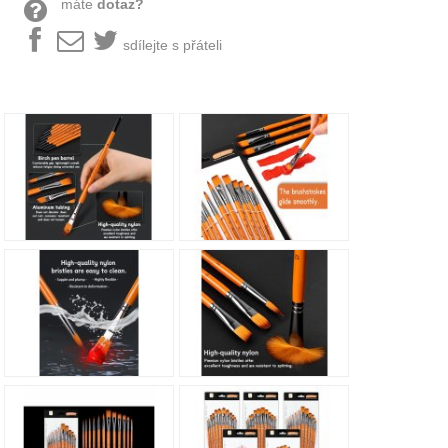
máte
dotaz?
sdílejte s přáteli