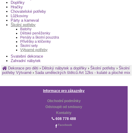
Doplňky
Hračky
Chovatelské potřeby
Lůžkoviny
Párty a karneval
Školní potřeby
Batohy
Dětské peněženky
Penály a školní pouzdra
Přívěšky a klíčenky
Školní sety
Výtvarné potřeby
Svatební dekorace
Zahradní nábytek
Dekorace pro děti
›
Dětský nábytek a doplňky
›
Školní potřeby
›
Školní
potřeby Výtvarné
›
Sada uměleckých štětců Art 12ks - kulaté a ploché mix
Informace pro zákazníky
Obchodní podmínky
Odstoupit od smlouvy
Kontakty
608 778 488
Facebook