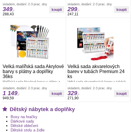
velkou sadou barev na keramiku.
emoce na papíře s naší velkou sadou
skladem, dodání: 2-3 prac. dny
skladem, dodání: 2-3 prac. dny
tekutých akvarelových barev. Tato
349
299
,-
,-
288,43
247,11
Velká malířská sada Akrylové
Velká sada akvarelových
barvy s plátny a doplňky
barev v tubách Premium 24
36ks
ks
Malířská sada Akrylové barvy s plátny a
Velká sada akvarelových barev v tubách
doplňky 36ksKompletní malířská sada je
Premium je perfektní volbou pro všechny
skladem, dodání: 2-3 prac. dny
skladem, dodání: 2-3 prac. dny
ideální volbou pro začínající
nadšené umělce, studenty i pokročilé
1 149
329
,-
,-
949,59
271,90
Dětský nábytek a doplňky
Boxy na hračky
Dárkové sady
Dětské oblečení
Dětské stoly a židle