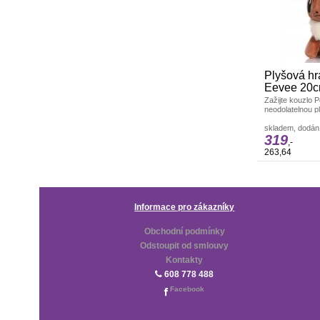
Plyšová h
Eevee 20
Zažijte kouzlo 
neodolatelnou 
výškou 20 cm na
skladem, dodání
319
,-
263,64
Informace pro zákazníky
Obchodní podmínky
Odstoupit od smlouvy
Kontakty
608 778 488
Facebook