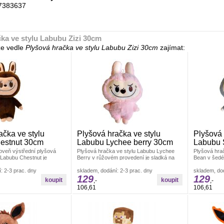
7383637
ka ve stylu Labubu Zizi 30cm
e vedle
Plyšová hračka ve stylu Labubu Zizi 30cm
zajímat:
ačka ve stylu
Plyšová hračka ve stylu
Plyšová 
estnut 30cm
Labubu Lychee berry 30cm
Labubu 
oveň výstřední plyšová
Plyšová hračka ve stylu Labubu Lychee
Plyšová hra
 Labubu Chestnut je
Berry v růžovém provedení je sladká na
Bean v šedé
 pro milovníky netradičního
pohled, ale nese si typický drzý výraz
rošťáckým 
: 2-3 prac. dny
skladem, dodání: 2-3 prac. dny
minimalistic
skladem, dod
129
129
,-
,-
106,61
106,61