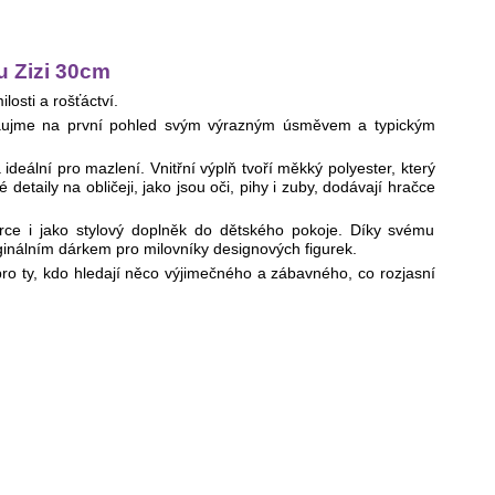
u Zizi 30cm
osti a rošťáctví.
 zaujme na první pohled svým výrazným úsměvem a typickým
ideální pro mazlení. Vnitřní výplň tvoří měkký polyester, který
detaily na obličeji, jako jsou oči, pihy i zuby, dodávají hračce
írce i jako stylový doplněk do dětského pokoje. Díky svému
inálním dárkem pro milovníky designových figurek.
pro ty, kdo hledají něco výjimečného a zábavného, co rozjasní