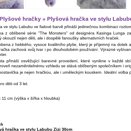
Plyšové hračky » Plyšová hračka ve stylu Labub
 ve stylu Labubu ve fialové barvě přináší jedinečnou kombinaci roztomil
čka z oblíbené série "The Monsters" od designéra Kasinga Lunga
 okouzlí nejen děti, ale i dospělé fanoušky alternativních hraček.
obena z hebkého, vysoce kvalitního plyše, který je příjemný na dotek a 
 hračka zachová svůj tvar i po dlouhodobém používání. Výrazné vyšívané 
ter.
nta přináší osvěžující barevné provedení, které vynikne v každé sb
oveň nezaměnitelnému vzhledu se stává oblíbeným společníkem i orig
postavička je nejen hračkou, ale i uměleckým kouskem. Ideální volba 
o děti od 3 let.
x 11 cm (výška x šířka x hloubka)
sh
vá hračka ve stylu Labubu Zizi 30cm