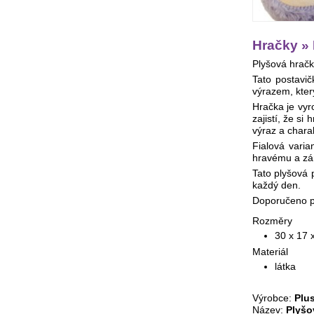
Hračky » 
Plyšová hračka
Tato postavi
výrazem, který
Hračka je vyr
zajistí, že si
výraz a charak
Fialová varia
hravému a zár
Tato plyšová 
každý den.
Doporučeno pr
Rozměry
30 x 17 
Materiál
látka
Výrobce:
Plu
Název:
Plyšo