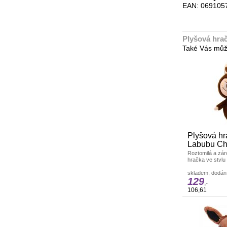
EAN: 069105
Plyšová hrač
Také Vás můž
Plyšová hr
Labubu Ch
Roztomilá a zár
hračka ve stylu
ideálním dárkem
skladem, dodání
129
,-
106,61