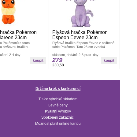
 hračka Pokémon
Plyšová hračka Pokémon
lareon 23cm
Espeon Eevee 23cm
lo Pokémonů s touto
Plyšová hračka Espeon Eevee z oblíbené
ou plyšovou hračkou
série Pokémon. Tato 23 cm vysoká
Flareon. S výškou 23 cm
plyšová hračka je vyrobena v nádherné
učení 2-4 dny
skladem, dodání: 2-3 prac. dny
279
,-
230,58
Držíme krok s konkurencí
Tisíce výrobků skladem
Levné ceny
Kvalitní výrobky
Spokojení zákazníci
Možnost platit online kartou