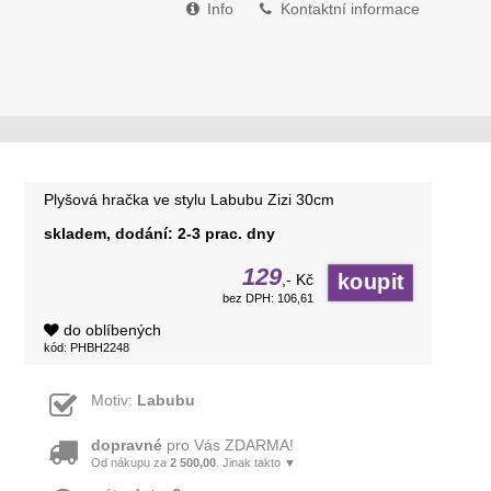
Info
Kontaktní informace
Plyšová hračka ve stylu Labubu Zizi 30cm
skladem, dodání: 2-3 prac. dny
129
,- Kč
bez DPH: 106,61
do oblíbených
kód: PHBH2248
Motiv:
Labubu
dopravné
pro Vás ZDARMA!
Od nákupu za
2 500,00
. Jinak takto ▼