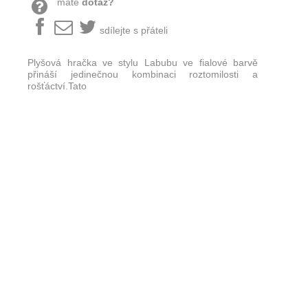
máte
dotaz?
sdílejte s přáteli
Plyšová hračka ve stylu Labubu ve fialové barvě
přináší jedinečnou kombinaci roztomilosti a
rošťáctví.Tato