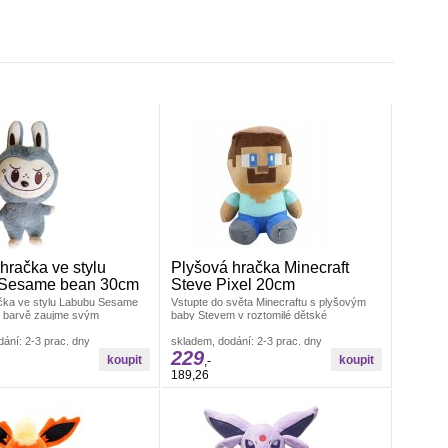
hračka ve stylu
Plyšová hračka Minecraft
Sesame bean 30cm
Steve Pixel 20cm
čka ve stylu Labubu Sesame
Vstupte do světa Minecraftu s plyšovým
 barvě zaujme svým
baby Stevem v roztomilé dětské
výrazem a jemně
podobě.&nbsp;Tato plyšová hračka přináší
kým
ání: 2-3 prac. dny
skladem, dodání: 2-3 prac. dny
229
,-
189,26