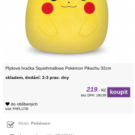
Plyšová hračka Squishmallows Pokémon Pikachu 32cm
skladem, dodání: 2-3 prac. dny
219
,- Kč
bez DPH: 180,99
do oblíbených
kód: PHPL1735
Motiv:
Pokémon