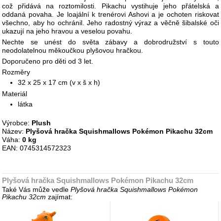
což přidává na roztomilosti. Pikachu vystihuje jeho přátelská a
oddaná povaha. Je loajální k trenérovi Ashovi a je ochoten riskovat
všechno, aby ho ochránil. Jeho radostný výraz a věčně šibalské oči
ukazují na jeho hravou a veselou povahu.
Nechte se unést do světa zábavy a dobrodružství s touto
neodolatelnou měkoučkou plyšovou hračkou.
Doporučeno pro děti od 3 let.
Rozměry
32 x 25 x 17 cm (v x š x h)
Materiál
látka
Výrobce:
Plush
Název:
Plyšová hračka Squishmallows Pokémon Pikachu 32cm
Váha:
0 kg
EAN: 0745314572323
Plyšová hračka Squishmallows Pokémon Pikachu 32cm
Také Vás může vedle
Plyšová hračka Squishmallows Pokémon
Pikachu 32cm
zajímat: