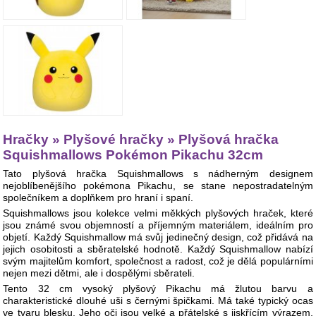
Hračky » Plyšové hračky » Plyšová hračka
Squishmallows Pokémon Pikachu 32cm
Tato plyšová hračka Squishmallows s nádherným designem
nejoblíbenějšího pokémona Pikachu, se stane nepostradatelným
společníkem a doplňkem pro hraní i spaní.
Squishmallows jsou kolekce velmi měkkých plyšových hraček, které
jsou známé svou objemností a příjemným materiálem, ideálním pro
objetí. Každý Squishmallow má svůj jedinečný design, což přidává na
jejich osobitosti a sběratelské hodnotě. Každý Squishmallow nabízí
svým majitelům komfort, společnost a radost, což je dělá populárními
nejen mezi dětmi, ale i dospělými sběrateli.
Tento 32 cm vysoký plyšový Pikachu má žlutou barvu a
charakteristické dlouhé uši s černými špičkami. Má také typický ocas
ve tvaru blesku. Jeho oči jsou velké a přátelské s jiskřícím výrazem,