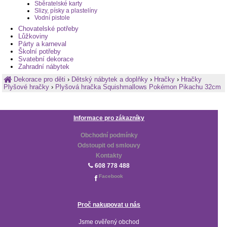
Sběratelské karty
Slizy, písky a plastelíny
Vodní pistole
Chovatelské potřeby
Lůžkoviny
Párty a karneval
Školní potřeby
Svatební dekorace
Zahradní nábytek
Dekorace pro děti
›
Dětský nábytek a doplňky
›
Hračky
›
Hračky
Plyšové hračky
›
Plyšová hračka Squishmallows Pokémon Pikachu 32cm
Informace pro zákazníky
Obchodní podmínky
Odstoupit od smlouvy
Kontakty
608 778 488
Facebook
Proč nakupovat u nás
Jsme ověřený obchod