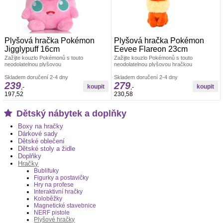
Plyšová hračka Pokémon
Plyšová hračka Pokémon
Jigglypuff 16cm
Eevee Flareon 23cm
Zažijte kouzlo Pokémonů s touto
Zažijte kouzlo Pokémonů s touto
neodolatelnou plyšovou
neodolatelnou plyšovou hračkou
hračkou&nbsp;Jigglypuff.Jigglypuff je
Eevee&nbsp;Flareon. S výškou 23 cm
Pokémon, který je
Skladem doručení 2-4 dny
nabízí tato
Skladem doručení 2-4 dny
239
279
,-
,-
197,52
230,58
Dětský nábytek a doplňky
Boxy na hračky
Dárkové sady
Dětské oblečení
Dětské stoly a židle
Doplňky
Hračky
Bublifuky
Figurky a postavičky
Hry na profese
Interaktivní hračky
Koloběžky
Magnetické stavebnice
NERF pistole
Plyšové hračky