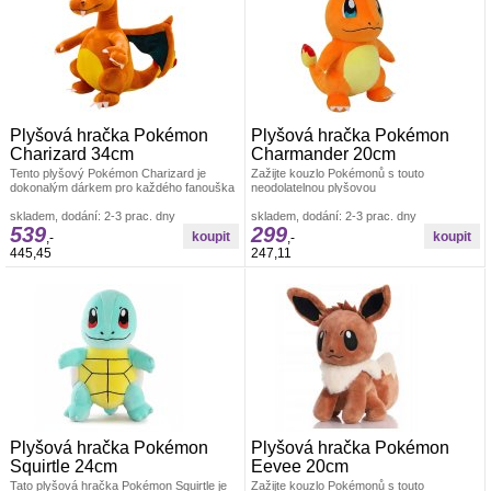
Plyšová hračka Pokémon
Plyšová hračka Pokémon
Charizard 34cm
Charmander 20cm
Tento plyšový Pokémon Charizard je
Zažijte kouzlo Pokémonů s touto
dokonalým dárkem pro každého fanouška
neodolatelnou plyšovou
Pokémonů. S výškou 34 cm je ideální
hračkou&nbsp;Charmander. S výškou 20
skladem, dodání: 2-3 prac. dny
cm nabízí tato živá
skladem, dodání: 2-3 prac. dny
539
299
,-
,-
445,45
247,11
Plyšová hračka Pokémon
Plyšová hračka Pokémon
Squirtle 24cm
Eevee 20cm
Tato plyšová hračka Pokémon Squirtle je
Zažijte kouzlo Pokémonů s touto