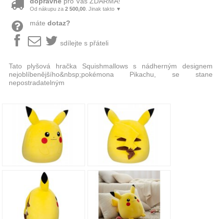
dopravné
pro Vás ZDARMA!
Od nákupu za
2 500,00
. Jinak takto ▼
máte
dotaz?
sdílejte s přáteli
Tato plyšová hračka Squishmallows s nádherným designem
nejoblíbenějšího&nbsp;pokémona Pikachu, se stane
nepostradatelným