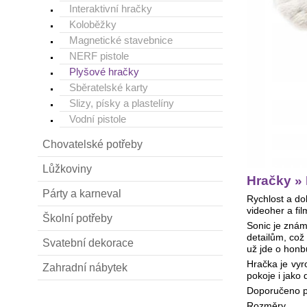
Interaktivní hračky
Koloběžky
Magnetické stavebnice
NERF pistole
Plyšové hračky
Sběratelské karty
Slizy, písky a plastelíny
Vodní pistole
Chovatelské potřeby
Lůžkoviny
Hračky »
Párty a karneval
Rychlost a do
videoher a fi
Školní potřeby
Sonic je znám
detailům, což 
Svatební dekorace
už jde o honb
Hračka je vyr
Zahradní nábytek
pokoje i jako 
Doporučeno pr
Rozměry