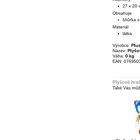
27 x 20 x
Obsahuje
šňůrka s
Materiál
látka
Výrobce:
Plu
Název:
Plyšo
Váha:
0 kg
EAN: 076950
Plyšová hra
Také Vás můž