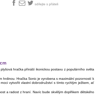
sdílejte s přáteli
0cm
plyšová hračka přináší ikonickou postavu z populárního světa
m hrdinou. Hračka Sonic je vyrobena s maximální pozorností k
e moci vytvořit vlastní dobrodružství s tímto rychlým ježkem, ať
otnost a radost z hraní. Navíc bude skvělým doplňkem dětského