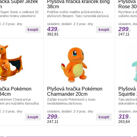
ačka Super Ježek
Plyšová hračka králíček Bing
Plyšová
m
38cm
Rose 3
Super Sonic o velikosti 32
Potěšte svého malého průzkumníka s
Rychlost a d
beného hrdinu videoherní
plyšovým Bingem. Tato roztomilá plyšová
vašeho dom
dětského
hračka přináší do života vašeho
Tato plyšová
: 2-3 prac. dny
skladem, dodání: 2-3 prac. dny
skladem, dod
439
299
,-
,-
362,81
247,11
račka Pokémon
Plyšová hračka Pokémon
Plyšová
 34cm
Charmander 20cm
Squirtle
Pokémon Charizard je
Zažijte kouzlo Pokémonů s touto
Tato plyšová
em pro každého fanouška
neodolatelnou plyšovou
dokonalým s
kou 34 cm je ideální
hračkou&nbsp;Charmander. S výškou 20
fanoušky P
: 2-3 prac. dny
cm nabízí tato živá
skladem, dodání: 2-3 prac. dny
skladem, dod
299
319
,-
,-
247,11
263,64