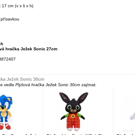
 17 cm (v x š x h)
 přísavkou
sh
vá hračka Ježek Sonic 27cm
3872407
čka Ježek Sonic 30cm
e vedle
Plyšová hračka Ježek Sonic 30cm
zajímat: