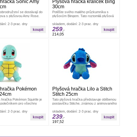
 hračka Sonic Amy
Plyšová hračka králíček Bing
0cm
30cm
obrodružství se dostávají do
Potěšte svého malého průzkumníka s
ova s plyšovou Amy Rose.
plyšovým Bingem. Tato roztomilá plyšová
 hračka přináší ikonickou
hračka přináší do života vašeho
ání: 2-3 prac. dny
skladem, dodání: 2-3 prac. dny
259
,-
214,05
 hračka Pokémon
Plyšová hračka Lilo a Stitch
 24cm
Stitch 25cm
 hračka Pokémon Squirtle je
Tato plyšová hračka představuje oblíbenou
polečníkem pro všechny
postavičku Stitche, známou z animovaného
okémonů. S výškou 20 cm
filmu Lilo &amp; Stitch.Stitch
ání: 2-3 prac. dny
skladem, dodání: 2-3 prac. dny
239
,-
197,52