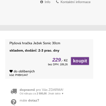
Info
Kontaktní informace
Plyšová hračka Ježek Sonic 30cm
skladem, dodání: 2-3 prac. dny
229
,- Kč
bez DPH: 189,26
do oblíbených
kód: PHBH1447
dopravné
pro Vás ZDARMA!
Od nákupu za
2 500,00
. Jinak takto ▼
máte
dotaz?