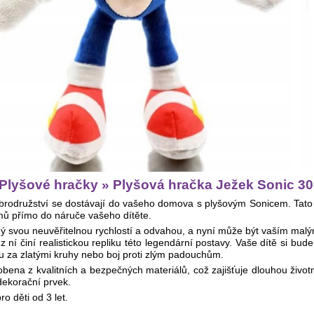
 Plyšové hračky » Plyšová hračka Ježek Sonic 3
brodružství se dostávají do vašeho domova s plyšovým Sonicem. Tato 
lmů přímo do náruče vašeho dítěte.
ý svou neuvěřitelnou rychlostí a odvahou, a nyní může být vaším malý
z ní činí realistickou repliku této legendární postavy. Vaše dítě si bud
u za zlatými kruhy nebo boj proti zlým padouchům.
obena z kvalitních a bezpečných materiálů, což zajišťuje dlouhou živ
dekorační prvek.
o děti od 3 let.