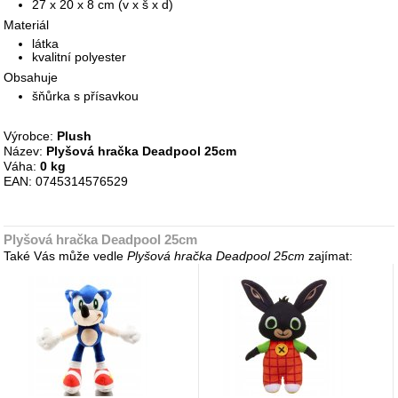
27 x 20 x 8 cm (v x š x d)
Materiál
látka
kvalitní polyester
Obsahuje
šňůrka s přísavkou
Výrobce:
Plush
Název:
Plyšová hračka Deadpool 25cm
Váha:
0 kg
EAN: 0745314576529
Plyšová hračka Deadpool 25cm
Také Vás může vedle
Plyšová hračka Deadpool 25cm
zajímat: