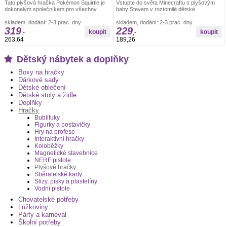
Tato plyšová hračka Pokémon Squirtle je
Vstupte do světa Minecraftu s plyšovým
dokonalým společníkem pro všechny
baby Stevem v roztomilé dětské
fanoušky Pokémonů. S výškou 20 cm
podobě.&nbsp;Tato plyšová hračka přináší
skladem, dodání: 2-3 prac. dny
skladem, dodání: 2-3 prac. dny
319
229
,-
,-
263,64
189,26
Dětský nábytek a doplňky
Boxy na hračky
Dárkové sady
Dětské oblečení
Dětské stoly a židle
Doplňky
Hračky
Bublifuky
Figurky a postavičky
Hry na profese
Interaktivní hračky
Koloběžky
Magnetické stavebnice
NERF pistole
Plyšové hračky
Sběratelské karty
Slizy, písky a plastelíny
Vodní pistole
Chovatelské potřeby
Lůžkoviny
Párty a karneval
Školní potřeby