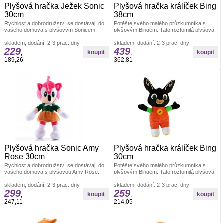
Plyšová hračka Ježek Sonic
Plyšová hračka králíček Bing
30cm
38cm
Rychlost a dobrodružství se dostávají do
Potěšte svého malého průzkumníka s
vašeho domova s plyšovým Sonicem.
plyšovým Bingem. Tato roztomilá plyšová
Tato plyšová hračka přináší ikonickou
hračka přináší do života vašeho
skladem, dodání: 2-3 prac. dny
skladem, dodání: 2-3 prac. dny
229
439
,-
,-
189,26
362,81
Plyšová hračka Sonic Amy
Plyšová hračka králíček Bing
Rose 30cm
30cm
Rychlost a dobrodružství se dostávají do
Potěšte svého malého průzkumníka s
vašeho domova s plyšovou Amy Rose.
plyšovým Bingem. Tato roztomilá plyšová
Tato plyšová hračka přináší ikonickou
hračka přináší do života vašeho
skladem, dodání: 2-3 prac. dny
skladem, dodání: 2-3 prac. dny
299
259
,-
,-
247,11
214,05