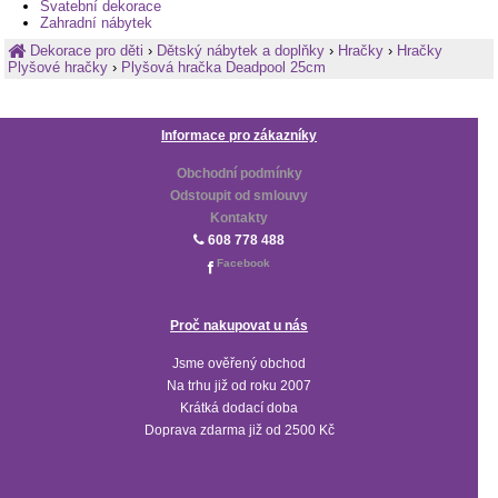
Svatební dekorace
Zahradní nábytek
Dekorace pro děti
›
Dětský nábytek a doplňky
›
Hračky
›
Hračky
Plyšové hračky
›
Plyšová hračka Deadpool 25cm
Informace pro zákazníky
Obchodní podmínky
Odstoupit od smlouvy
Kontakty
608 778 488
Facebook
Proč nakupovat u nás
Jsme ověřený obchod
Na trhu již od roku 2007
Krátká dodací doba
Doprava zdarma již od 2500 Kč