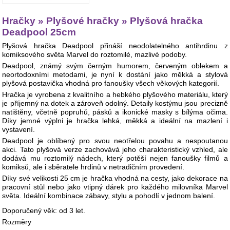
Hračky » Plyšové hračky » Plyšová hračka
Deadpool 25cm
Plyšová hračka Deadpool přináší neodolatelného antihrdinu z
komiksového světa Marvel do roztomilé, mazlivé podoby.
Deadpool, známý svým černým humorem, červeným oblekem a
neortodoxními metodami, je nyní k dostání jako měkká a stylová
plyšová postavička vhodná pro fanoušky všech věkových kategorií.
Hračka je vyrobena z kvalitního a hebkého plyšového materiálu, který
je příjemný na dotek a zároveň odolný. Detaily kostýmu jsou precizně
natištěny, včetně popruhů, pásků a ikonické masky s bílýma očima.
Díky jemné výplni je hračka lehká, měkká a ideální na mazlení i
vystavení.
Deadpool je oblíbený pro svou neotřelou povahu a nespoutanou
akci. Tato plyšová verze zachovává jeho charakteristický vzhled, ale
dodává mu roztomilý nádech, který potěší nejen fanoušky filmů a
komiksů, ale i sběratele hrdinů v netradičním provedení.
Díky své velikosti 25 cm je hračka vhodná na cesty, jako dekorace na
pracovní stůl nebo jako vtipný dárek pro každého milovníka Marvel
světa. Ideální kombinace zábavy, stylu a pohodlí v jednom balení.
Doporučený věk: od 3 let.
Rozměry