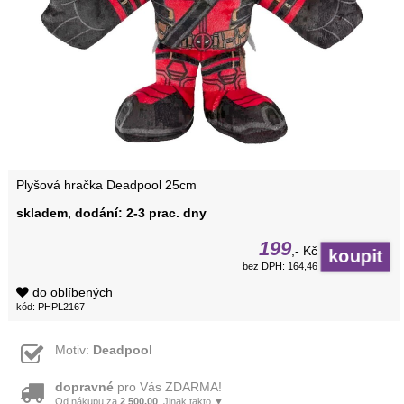
Plyšová hračka Deadpool 25cm
skladem, dodání: 2-3 prac. dny
199
,- Kč
bez DPH: 164,46
do oblíbených
kód: PHPL2167
Motiv:
Deadpool
dopravné
pro Vás ZDARMA!
Od nákupu za
2 500,00
. Jinak takto ▼