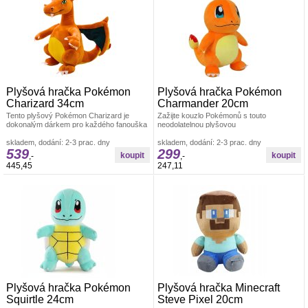
Plyšová hračka Pokémon
Plyšová hračka Pokémon
Charizard 34cm
Charmander 20cm
Tento plyšový Pokémon Charizard je
Zažijte kouzlo Pokémonů s touto
dokonalým dárkem pro každého fanouška
neodolatelnou plyšovou
Pokémonů. S výškou 34 cm je ideální
hračkou&nbsp;Charmander. S výškou 20
skladem, dodání: 2-3 prac. dny
cm nabízí tato živá
skladem, dodání: 2-3 prac. dny
539
299
,-
,-
445,45
247,11
Plyšová hračka Pokémon
Plyšová hračka Minecraft
Squirtle 24cm
Steve Pixel 20cm