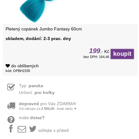
Pletený copánek Jumbo Fantasy 60cm
skladem, dodání: 2-3 prac. dny
199
,- Kč
bez DPH: 164,46
do oblíbených
kód: OPBH2335
Typ:
paruka
Určení:
pro holky
dopravné
pro Vás ZDARMA!
Od nákupu za
2 500,00
. Jinak takto ▼
máte
dotaz?
sdílejte s přáteli