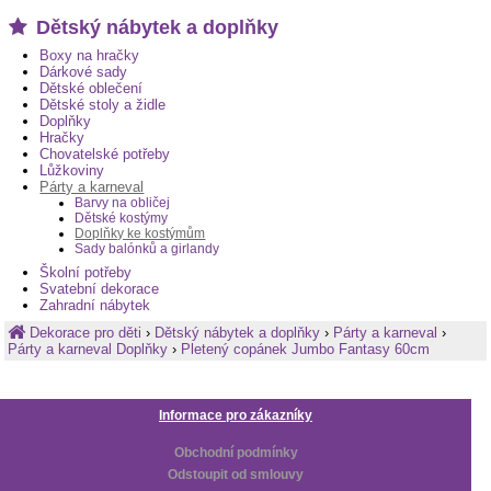
Dětský nábytek a doplňky
Boxy na hračky
Dárkové sady
Dětské oblečení
Dětské stoly a židle
Doplňky
Hračky
Chovatelské potřeby
Lůžkoviny
Párty a karneval
Barvy na obličej
Dětské kostýmy
Doplňky ke kostýmům
Sady balónků a girlandy
Školní potřeby
Svatební dekorace
Zahradní nábytek
Dekorace pro děti
›
Dětský nábytek a doplňky
›
Párty a karneval
›
Párty a karneval Doplňky
›
Pletený copánek Jumbo Fantasy 60cm
Informace pro zákazníky
Obchodní podmínky
Odstoupit od smlouvy