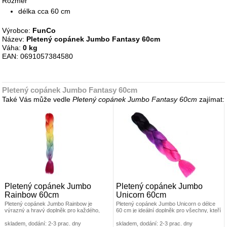
Rozměr
délka cca 60 cm
Výrobce:
FunCo
Název:
Pletený copánek Jumbo Fantasy 60cm
Váha:
0 kg
EAN: 0691057384580
Pletený copánek Jumbo Fantasy 60cm
Také Vás může vedle
Pletený copánek Jumbo Fantasy 60cm
zajímat:
Pletený copánek Jumbo
Pletený copánek Jumbo
Rainbow 60cm
Unicorn 60cm
Pletený copánek Jumbo Rainbow je
Pletený copánek Jumbo Unicorn o délce
výrazný a hravý doplněk pro každého,
60 cm je ideální doplněk pro všechny, kteří
kdo chce zazářit. S délkou 60 cm nabízí
chtějí svému účesu dodat
skladem, dodání: 2-3 prac. dny
skladem, dodání: 2-3 prac. dny