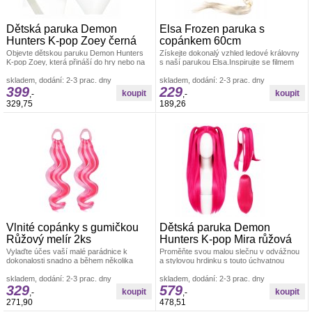
Dětská paruka Demon
Elsa Frozen paruka s
Hunters K-pop Zoey černá
copánkem 60cm
Objevte dětskou paruku Demon Hunters
Získejte dokonalý vzhled ledové královny
K-pop Zoey, která přináší do hry nebo na
s naší parukou Elsa.Inspirujte se filmem
karneval autentický vzhled inspirovaný
Ledové království a staňte se
skladem, dodání: 2-3 prac. dny
skladem, dodání: 2-3 prac. dny
399
229
,-
,-
329,75
189,26
Vlnité copánky s gumičkou
Dětská paruka Demon
Růžový melír 2ks
Hunters K-pop Mira růžová
Vylaďte účes vaší malé parádnice k
Proměňte svou malou slečnu v odvážnou
dokonalosti snadno a během několika
a stylovou hrdinku s touto úchvatnou
sekund. Vlnité copánky s gumičkou v
růžovou parukou, inspirovanou světem
růžovém
skladem, dodání: 2-3 prac. dny
skladem, dodání: 2-3 prac. dny
329
579
,-
,-
271,90
478,51