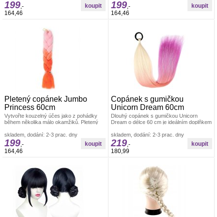
199
199
,-
,-
164,46
164,46
Pletený copánek Jumbo
Copánek s gumičkou
Princess 60cm
Unicorn Dream 60cm
Vytvořte kouzelný účes jako z pohádky
Dlouhý copánek s gumičkou Unicorn
během několika málo okamžiků. Pletený
Dream o délce 60 cm je ideálním doplňkem
copánek Jumbo Princess 60cm přináší
pro všechny malé i velké milovnice
skladem, dodání: 2-3 prac. dny
pohádkového
skladem, dodání: 2-3 prac. dny
199
219
,-
,-
164,46
180,99