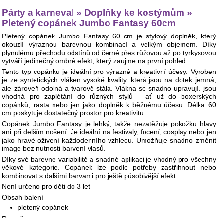
Párty a karneval » Doplňky ke kostýmům »
Pletený copánek Jumbo Fantasy 60cm
Pletený copánek Jumbo Fantasy 60 cm je stylový doplněk, který
okouzlí výraznou barevnou kombinací a velkým objemem. Díky
plynulému přechodu odstínů od černé přes růžovou až po tyrkysovou
vytváří jedinečný ombré efekt, který zaujme na první pohled.
Tento typ copánku je ideální pro výrazné a kreativní účesy. Vyroben
je ze syntetických vláken vysoké kvality, která jsou na dotek jemná,
ale zároveň odolná a tvarově stálá. Vlákna se snadno upravují, jsou
vhodná pro zaplétání do různých stylů – ať už do boxerských
copánků, rasta nebo jen jako doplněk k běžnému účesu. Délka 60
cm poskytuje dostatečný prostor pro kreativitu.
Copánek Jumbo Fantasy je lehký, takže nezatěžuje pokožku hlavy
ani při delším nošení. Je ideální na festivaly, focení, cosplay nebo jen
jako hravé oživení každodenního vzhledu. Umožňuje snadno změnit
image bez nutnosti barvení vlasů.
Díky své barevné variabilitě a snadné aplikaci je vhodný pro všechny
věkové kategorie. Copánek lze podle potřeby zastřihnout nebo
kombinovat s dalšími barvami pro ještě působivější efekt.
Není určeno pro děti do 3 let.
Obsah balení
pletený copánek