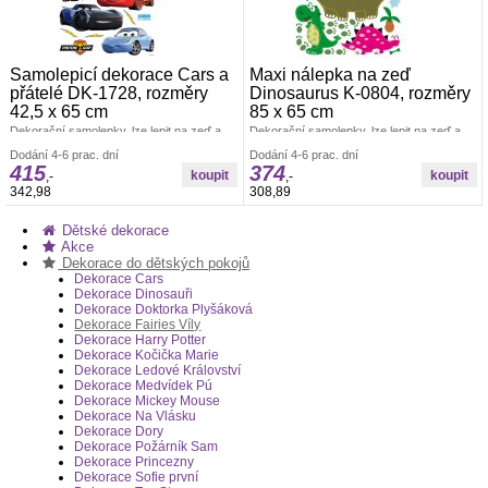
Samolepicí dekorace Cars a
Maxi nálepka na zeď
přátelé DK-1728, rozměry
Dinosaurus K-0804, rozměry
42,5 x 65 cm
85 x 65 cm
Dekorační samolepky, lze lepit na zeď a
Dekorační samolepky, lze lepit na zeď a
všechny hladké plochy. Rozměr archu
všechny hladké plochy. Rozměr archu 85
Dodání 4-6 prac. dní
Dodání 4-6 prac. dní
42,5 x 65 cm. Pokud je pevná zeď, tak lze
x 65 cm. Pokud je pevná zeď, tak lze lepit i
415
374
lepit i opakovaně. nálepky se aplikují
opakovaně. nálepky se aplikují jednotlivě.
,-
,-
jednotlivě. Záleží jen na Vás, jak pokojíček
Záleží jen na Vás, jak pokojíček
342,98
308,89
vydekorujete. Materiál bez ftalátů.
vydekorujete. Materiál bez ftalátů.
Vyrobeno v ČR.
Vyrobeno v ČR.
Dětské dekorace
Akce
Dekorace do dětských pokojů
Dekorace Cars
Dekorace Dinosauři
Dekorace Doktorka Plyšáková
Dekorace Fairies Víly
Dekorace Harry Potter
Dekorace Kočička Marie
Dekorace Ledové Království
Dekorace Medvídek Pú
Dekorace Mickey Mouse
Dekorace Na Vlásku
Dekorace Dory
Dekorace Požárník Sam
Dekorace Princezny
Dekorace Sofie první