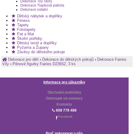
Dekorace Toy Story
Dekorace Tlapková patrola
Dekorace ostatní
Dětský nábytek a doplňky
Fitness
Tapety
Fototapety
Pat a Mat
Školní potřeby
Dětský textil a doplňky
Pyžama a Župany
Závěsy do dětského pokoje
Dekorace pro děti
›
Dekorace do dětských pokojů
›
Dekorace Fairies
Víly
›
Pěnové figurky Fairies D23652, 3 ks
Informace pro zákazníky
Obchodní podmínky
Odstoupit od smlouvy
Kontakty
608 778 488
Facebook
Proč nakupovat u nás