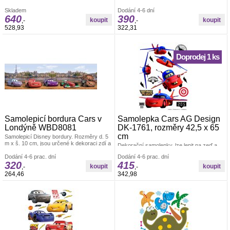
jiných hladkých ploch. Po odstranění
všechny hladké plochy. Rozměr archu 85
Skladem
nezanechávají stopy. Český výrobek.
Dodání 4-6 dní
x 65 cm. Pokud je pevná zeď, tak lze lepit i
640
390
opakovaně. nálepky se aplikují jednotlivě.
,-
,-
Záleží jen na Vás, jak pokojíček
528,93
322,31
vydekorujete. Materiál bez ftalátů.
Vyrobeno v ČR.
Doprodej 1 ks
Samolepicí bordura Cars v
Samolepka Cars AG Design
Londýně WBD8081
DK-1761, rozměry 42,5 x 65
cm
Samolepicí Disney bordury. Rozměry d. 5
m x š. 10 cm, jsou určené k dekoraci zdí a
Dekorační samolepky, lze lepit na zeď a
jiných hladkých ploch. Po odstranění
všechny hladké plochy. Rozměr archu
nezanechávají stopy. Český výrobek.
Dodání 4-6 prac. dní
Dodání 4-6 prac. dní
42,5 x 65 cm. Pokud je pevná zeď, tak lze
320
415
lepit i opakovaně. nálepky se aplikují
,-
,-
jednotlivě. Záleží jen na Vás, jak pokojíček
264,46
342,98
vydekorujete. Materiál bez ftalátů.
Vyrobeno v ČR.