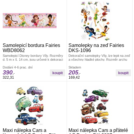
Samolepicí bordura Fairies
Samolepky na zeď Fairies
WBD8062
DKS-1096
Samolepicí Disney bordury Víly. Rozměry
Dekorační samolepky Víly, lze lepit na zeď
d. 5 m x š. 14 cm, jsou určené k dekoraci
a všechny hladké plochy. Rozměr archu
zdí a jiných hladkých ploch. Po odstranění
30 x 30 cm. Pokud je pevná zeď, tak lze
nezanechávají stopy. Český výrobek.
Dodání 4-6 prac. dní
lepit i opakovaně. nálepky se aplikují
Skladem
390
205
jednotlivě. Záleží jen na Vás, jak pokojíček
,-
,-
vydekorujete. Materiál bez ftalátů.
322,31
169,42
Vyrobeno v ČR.
Maxi nálepka Cars a
Maxi nálepka Cars a přátelé