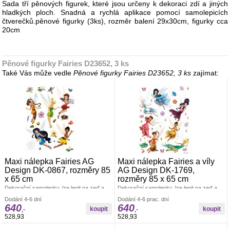
Sada tří pěnových figurek, které jsou určeny k dekoraci zdí a jiných
hladkých ploch. Snadná a rychlá aplikace pomocí samolepicích
čtverečků.pěnové figurky (3ks), rozměr balení 29x30cm, figurky cca
20cm
Pěnové figurky Fairies D23652, 3 ks
Také Vás může vedle
Pěnové figurky Fairies D23652, 3 ks
zajímat:
Maxi nálepka Fairies AG
Maxi nálepka Fairies a víly
Design DK-0867, rozměry 85
AG Design DK-1769,
x 65 cm
rozměry 85 x 65 cm
Dekorační samolepky, lze lepit na zeď a
Dekorační samolepky, lze lepit na zeď a
všechny hladké plochy. Rozměr archu 85
všechny hladké plochy. Rozměr archu 85
Dodání 4-6 dní
Dodání 4-6 prac. dní
x 65 cm. Pokud je pevná zeď, tak lze lepit i
x 65 cm. Pokud je pevná zeď, tak lze lepit i
640
640
opakovaně. nálepky se aplikují jednotlivě.
opakovaně. nálepky se aplikují jednotlivě.
,-
,-
Záleží jen na Vás, jak pokojíček
Záleží jen na Vás, jak pokojíček
528,93
528,93
vydekorujete. Materiál bez ftalátů.
vydekorujete. Materiál bez ftalátů.
Vyrobeno v ČR.
Vyrobeno v ČR.