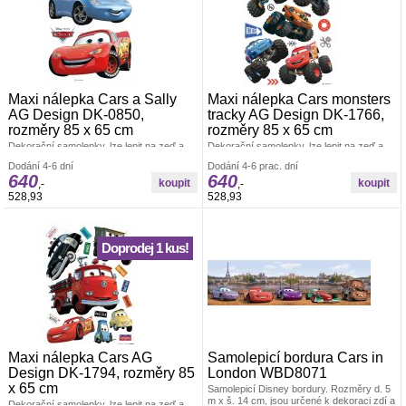
Maxi nálepka Cars a Sally
Maxi nálepka Cars monsters
AG Design DK-0850,
tracky AG Design DK-1766,
rozměry 85 x 65 cm
rozměry 85 x 65 cm
Dekorační samolepky, lze lepit na zeď a
Dekorační samolepky, lze lepit na zeď a
všechny hladké plochy. Rozměr archu 85
všechny hladké plochy. Rozměr archu 85
Dodání 4-6 dní
Dodání 4-6 prac. dní
x 65 cm. Pokud je pevná zeď, tak lze lepit i
x 65 cm. Pokud je pevná zeď, tak lze lepit i
640
640
opakovaně. nálepky se aplikují jednotlivě.
opakovaně. nálepky se aplikují jednotlivě.
,-
,-
Záleží jen na Vás, jak pokojíček
Záleží jen na Vás, jak pokojíček
528,93
528,93
vydekorujete. Materiál bez ftalátů.
vydekorujete. Materiál bez ftalátů.
Vyrobeno v ČR.
Vyrobeno v ČR.
Doprodej 1 kus!
Maxi nálepka Cars AG
Samolepicí bordura Cars in
Design DK-1794, rozměry 85
London WBD8071
x 65 cm
Samolepicí Disney bordury. Rozměry d. 5
m x š. 14 cm, jsou určené k dekoraci zdí a
Dekorační samolepky, lze lepit na zeď a