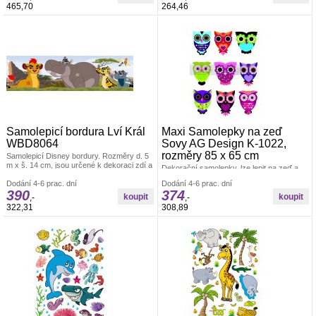
vydekorujete. Materiál bez ftalátů.
465,70
264,46
Vyrobeno v ČR. Dekorace ostatní
Samolepicí bordura Lví Král
Maxi Samolepky na zeď
WBD8064
Sovy AG Design K-1022,
rozměry 85 x 65 cm
Samolepicí Disney bordury. Rozměry d. 5
m x š. 14 cm, jsou určené k dekoraci zdí a
Dekorační samolepky, lze lepit na zeď a
jiných hladkých ploch. Po odstranění
všechny hladké plochy. Rozměr archu 85
nezanechávají stopy. Český výrobek.
Dodání 4-6 prac. dní
Dodání 4-6 prac. dní
x 65 cm. Pokud je pevná zeď, tak lze lepit i
390
374
Dekorace ostatní
opakovaně. nálepky se aplikují jednotlivě.
,-
,-
Záleží jen na Vás, jak pokojíček
322,31
308,89
vydekorujete. Materiál bez ftalátů.
Vyrobeno v ČR. Dekorace ostatní