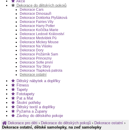
Akce
Dekorace do dětských pokojů
Dekorace Cars
Dekorace Dinosauři
Dekorace Doktorka Plyšáková
Dekorace Fairies Víly
Dekorace Harry Potter
Dekorace Kočička Marie
Dekorace Ledové Království
Dekorace Medvídek Pú
Dekorace Mickey Mouse
Dekorace Na Vlásku
Dekorace Dory
Dekorace Požárník Sam
Dekorace Princezny
Dekorace Sofie první
Dekorace Toy Story
Dekorace Tlapková patrola
Dekorace ostatní
Dětský nábytek a doplňky
Fitness
Tapety
Fototapety
Pat a Mat
Školní potřeby
Dětský textil a doplňky
Pyžama a Župany
Závěsy do dětského pokoje
Dekorace pro děti
›
Dekorace do dětských pokojů
›
Dekorace ostatní
›
Dekorace ostatní, dětské samolepky, na zeď samolepky