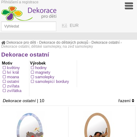
Přihlášení a registrace
Kč
EUR
Dekorace pro děti
›
Dekorace do dětských pokojů
›
Dekorace ostatní
›
Dekorace ostatní, dětské samolepky, na zeď samolepky
Dekorace ostatní
Motiv
Výrobek
květiny
hodiny
lví král
magnety
moana
samolepky
ostatní
samolepící bordury
zvířata
zvířátka
Dekorace ostatní
| 10
řazení