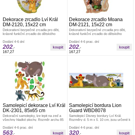
Dekorace zrcadlo Lví Král
Dekorace zrcadlo Moana
DM-2120, 15x22 cm
DM-2121, 15x22 cm
Dekorativní bezpečné zrcadla pro děti,
Dekorativní bezpečné zrcadla pro děti,
krásné funkční zrcadlo do dětského
krásné funkční zrcadlo do dětského
pokojíčku. Vyrobeno z akrylátu. Rozměry:
pokojíčku. Vyrobeno z akrylátu. Rozměry:
15 x 22 cm. Dekorace ostatní
Dodání 4-6 dní
15 x 22 cm. Dekorace ostatní
Dodání 4-6 prac. dní
202
202
,-
,-
167,27
167,27
Samolepicí dekorace Lví Král
Samolepicí bordura Lion
DK-2301, 85x65 cm
Guard WBD8078
Dekorační samolepky, lze lepit na zeď a
Samolepicí Disney bordury Lví Král.
všechny hladké plochy. Rozměr archu 85
Rozměry d. 5 m x š. 10 cm, jsou určené k
x 65 cm. Pokud je pevná zeď, tak lze lepit i
dekoraci zdí a jiných hladkých ploch. Po
opakovaně. nálepky se aplikují jednotlivě.
Dodání 4-6 prac. dní
odstranění nezanechávají stopy. Český
Dodání 4-6 prac. dní
563
320
Záleží jen na Vás, jak pokojíček
výrobek. Dekorace ostatní
,-
,-