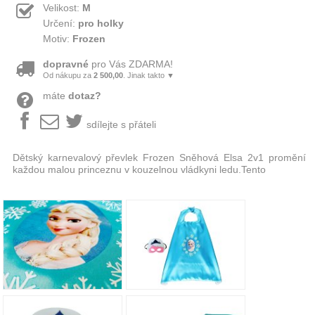
Velikost:
M
Určení:
pro holky
Motiv:
Frozen
dopravné
pro Vás ZDARMA!
Od nákupu za
2 500,00
. Jinak takto ▼
máte
dotaz?
sdílejte s přáteli
Dětský karnevalový převlek Frozen Sněhová Elsa 2v1 promění
každou malou princeznu v kouzelnou vládkyni ledu.Tento