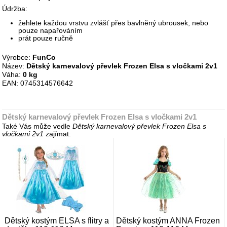
Údržba:
žehlete každou vrstvu zvlášť přes bavlněný ubrousek, nebo
pouze napařováním
prát pouze ručně
Výrobce:
FunCo
Název:
Dětský karnevalový převlek Frozen Elsa s vločkami 2v1
Váha:
0 kg
EAN: 0745314576642
Dětský karnevalový převlek Frozen Elsa s vločkami 2v1
Také Vás může vedle
Dětský karnevalový převlek Frozen Elsa s
vločkami 2v1
zajímat:
Dětský kostým ELSA s flitry a
Dětský kostým ANNA Frozen