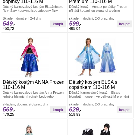
doplňky 110-116 M
Premium 110-116 M
Dětský karnevalový kostým Elsa&nbsp;s
Dětský kostým Anna z pohádky Frozen
flitry. Šaty kostýmu jsou zdobeny flitry,
přináší kouzelnou eleganci a věrně
které vytvářejí nádherný
zachycuje vzhled oblíbené princezny Anny
Skladem doručení 2-4 dny
skladem, dodání: 2-3 prac. dny
549
599
,-
,-
453,72
495,04
Dětský kostým ANNA Frozen
Dětský kostým ELSA s
110-116 M
copánkem 110-116 M
Dětský karnevalový kostým Anna Frozen,
Dětský karnevalový kostým Elsa s
jedné z hlavních hrdinek Ledového
blonďatým copem ve velikosti M promění
království. Sukně kostýmu je v krásných
vaši malou slečnu v nejoblíbenější
skladem, dodání: 2-3 prac. dny
skladem, dodání: 2-3 prac. dny
569
629
,-
,-
470,25
519,83