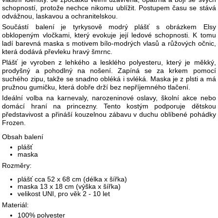
schopností, protože nechce nikomu ublížit. Postupem času se stává
odvážnou, laskavou a ochranitelskou.
Součástí balení je tyrkysově modrý plášť s obrázkem Elsy
obklopeným vločkami, který evokuje její ledové schopnosti. K tomu
ladí barevná maska s motivem bílo-modrých vlasů a růžových očnic,
která dodává převleku hravý šmrnc.
Plášť je vyroben z lehkého a lesklého polyesteru, který je měkký,
prodyšný a pohodlný na nošení. Zapíná se za krkem pomocí
suchého zipu, takže se snadno obléká i svléká. Maska je z plsti a má
pružnou gumičku, která dobře drží bez nepříjemného tlačení.
Ideální volba na karnevaly, narozeninové oslavy, školní akce nebo
domácí hraní na princezny. Tento kostým podporuje dětskou
představivost a přináší kouzelnou zábavu v duchu oblíbené pohádky
Frozen.
Obsah balení
plášť
maska
Rozměry:
plášť cca 52 x 68 cm (délka x šířka)
maska 13 x 18 cm (výška x šířka)
velikost UNI, pro věk 2 - 10 let
Materiál:
100% polyester