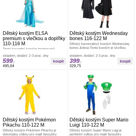
Dětský kostým ELSA
Dětský kostým Wednesday
premium s vlečkou a doplňky
bones 116-122 M
110-116 M
Dětský karnevalový kostým Wednesday
bones.&nbsp;Tento kostým je skvělou
Tento kouzelný kostým inspirovaný
volbou pro dětské karnevaly, Halloween,
postavou Elsy z filmu Ledové království je
skladem, dodání: 2-3 prac. dny
skladem, dodání: 2-3 prac. dny
ideální pro všechny malé princezny,
599
399
,-
,-
495,04
329,75
Dětský kostým Pokémon
Dětský kostým Super Mario
Pikachu 110-122 M
Luigi 110-122 M
Dětský kostým Pokémon Pikachu je
Dětský kostým Super Mario Luigi je
dokonalou volbou pro malé fanoušky
perfektní volbou pro malé fanoušky