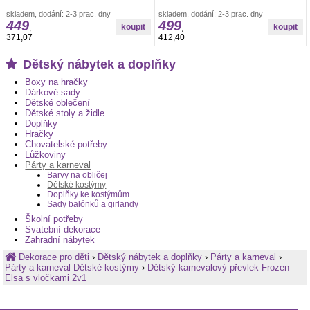
oblíbeného animovaného seriálu
zeleného hrdiny z oblíbené videoherní
Pokémon.Tento
skladem, dodání: 2-3 prac. dny
série.Tento
skladem, dodání: 2-3 prac. dny
449
499
,-
,-
371,07
412,40
Dětský nábytek a doplňky
Boxy na hračky
Dárkové sady
Dětské oblečení
Dětské stoly a židle
Doplňky
Hračky
Chovatelské potřeby
Lůžkoviny
Párty a karneval
Barvy na obličej
Dětské kostýmy
Doplňky ke kostýmům
Sady balónků a girlandy
Školní potřeby
Svatební dekorace
Zahradní nábytek
Dekorace pro děti
›
Dětský nábytek a doplňky
›
Párty a karneval
›
Párty a karneval Dětské kostýmy
›
Dětský karnevalový převlek Frozen
Elsa s vločkami 2v1