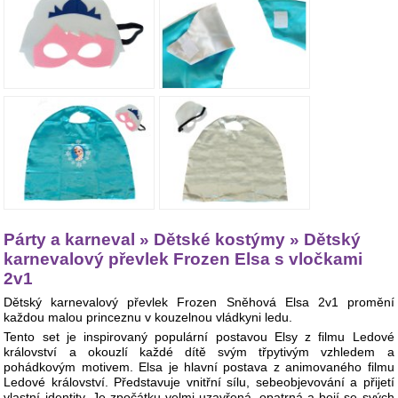
Párty a karneval » Dětské kostýmy » Dětský
karnevalový převlek Frozen Elsa s vločkami
2v1
Dětský karnevalový převlek Frozen Sněhová Elsa 2v1 promění
každou malou princeznu v kouzelnou vládkyni ledu.
Tento set je inspirovaný populární postavou Elsy z filmu Ledové
království a okouzlí každé dítě svým třpytivým vzhledem a
pohádkovým motivem. Elsa je hlavní postava z animovaného filmu
Ledové království. Představuje vnitřní sílu, sebeobjevování a přijetí
vlastní identity. Je zpočátku velmi uzavřená, opatrná a bojí se svých