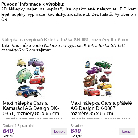
Původní informace k výrobku:
2D Nálepky nejen na vypínač, lze opakovaně nalepovat. TIP kam
lepit: šuplíky, vypínače, kachličky, zrcadla atd. Bez ftalátů, Vyrobeno v
ČR.
Nálepka na vypínač Krtek a tužka SN-681, rozměry 6 x 6 cm
Také Vás může vedle
Nálepka na vypínač Krtek a tužka SN-681,
rozměry 6 x 6 cm
zajímat:
Maxi nálepka Cars a
Maxi nálepka Cars a přátelé
Kamarádi AG Design DK-
AG Design DK-0887,
0851, rozměry 85 x 65 cm
rozměry 85 x 65 cm
Dekorační samolepky, lze lepit na zeď a
Dekorační samolepky, lze lepit na zeď a
všechny hladké plochy. Rozměr archu 85
všechny hladké plochy. Rozměr archu 85
Dodání 4-6 prac. dní
Skladem
x 65 cm. Pokud je pevná zeď, tak lze lepit i
x 65 cm. Pokud je pevná zeď, tak lze lepit i
640
640
opakovaně. nálepky se aplikují jednotlivě.
opakovaně. nálepky se aplikují jednotlivě.
,-
,-
Záleží jen na Vás, jak pokojíček
Záleží jen na Vás, jak pokojíček
528,93
528,93