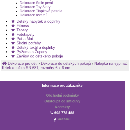
Dekorace Sofie první
Dekorace Toy Story
Dekorace Tlapková patrola
Dekorace ostatní
Dětský nábytek a doplňky
Fitness
Tapety
Fototapety
Pat a Mat
Školní potřeby
Dětský textil a doplňky
Pyžama a Župany
Závěsy do dětského pokoje
Dekorace pro děti
›
Dekorace do dětských pokojů
›
Nálepka na vypínač
Krtek a tužka SN-681, rozměry 6 x 6 cm
Informace pro zákazníky
Obchodní podmínky
Odstoupit od smlouvy
Kontakty
608 778 488
Facebook