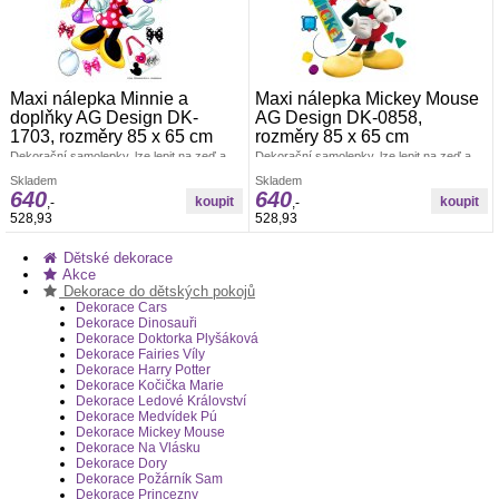
Maxi nálepka Minnie a
Maxi nálepka Mickey Mouse
doplňky AG Design DK-
AG Design DK-0858,
1703, rozměry 85 x 65 cm
rozměry 85 x 65 cm
Dekorační samolepky, lze lepit na zeď a
Dekorační samolepky, lze lepit na zeď a
všechny hladké plochy. Rozměr archu 85
všechny hladké plochy. Rozměr archu 85
Skladem
Skladem
x 65 cm. Pokud je pevná zeď, tak lze lepit i
x 65 cm. Pokud je pevná zeď, tak lze lepit i
640
640
opakovaně. nálepky se aplikují jednotlivě.
opakovaně. nálepky se aplikují jednotlivě.
,-
,-
Záleží jen na Vás, jak pokojíček
Záleží jen na Vás, jak pokojíček
528,93
528,93
vydekorujete. Materiál bez ftalátů.
vydekorujete. Materiál bez ftalátů.
Vyrobeno v ČR.
Vyrobeno v ČR.
Dětské dekorace
Akce
Dekorace do dětských pokojů
Dekorace Cars
Dekorace Dinosauři
Dekorace Doktorka Plyšáková
Dekorace Fairies Víly
Dekorace Harry Potter
Dekorace Kočička Marie
Dekorace Ledové Království
Dekorace Medvídek Pú
Dekorace Mickey Mouse
Dekorace Na Vlásku
Dekorace Dory
Dekorace Požárník Sam
Dekorace Princezny