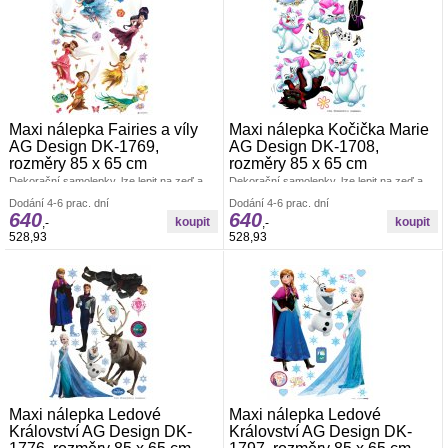
Maxi nálepka Fairies a víly
Maxi nálepka Kočička Marie
AG Design DK-1769,
AG Design DK-1708,
rozměry 85 x 65 cm
rozměry 85 x 65 cm
Dekorační samolepky, lze lepit na zeď a
Dekorační samolepky, lze lepit na zeď a
všechny hladké plochy. Rozměr archu 85
všechny hladké plochy. Rozměr archu 85
Dodání 4-6 prac. dní
Dodání 4-6 prac. dní
x 65 cm. Pokud je pevná zeď, tak lze lepit i
x 65 cm. Pokud je pevná zeď, tak lze lepit i
640
640
opakovaně. nálepky se aplikují jednotlivě.
opakovaně. nálepky se aplikují jednotlivě.
,-
,-
Záleží jen na Vás, jak pokojíček
Záleží jen na Vás, jak pokojíček
528,93
528,93
vydekorujete. Materiál bez ftalátů.
vydekorujete. Materiál bez ftalátů.
Vyrobeno v ČR.
Vyrobeno v ČR.
Maxi nálepka Ledové
Maxi nálepka Ledové
Království AG Design DK-
Království AG Design DK-