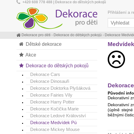
+420 608 778 488 | Dekorace do dětských pokojů
Přihlášení a r
Dekorace pro děti
›
Dekorace do dětských pokojů
›
Dekorace Medvíd
Medvídek 
Dětské dekorace
Akce
Dekorace do dětských pokojů
Dekorace Cars
Dekorace Dinosauři
Dekorace
Dekorace Doktorka Plyšáková
Původní info
Dekorace Fairies Víly
Dekorativní z
Dekorace Harry Potter
Dekorativní z
Dekorace Kočička Marie
(úplně stejné
běžnými čistic
Dekorace Ledové Království
Dekorace Medvídek Pú
Dekorace Mickey Mouse