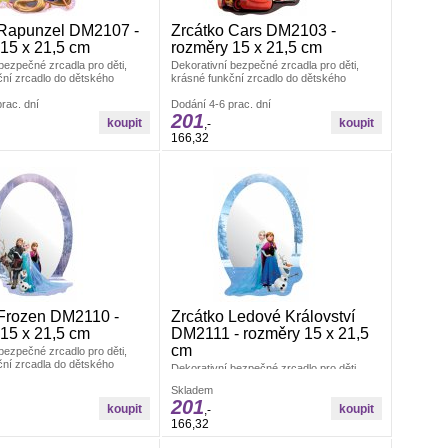
 Rapunzel DM2107 -
Zrcátko Cars DM2103 -
15 x 21,5 cm
rozměry 15 x 21,5 cm
bezpečné zrcadla pro děti,
Dekorativní bezpečné zrcadla pro děti,
ční zrcadlo do dětského
krásné funkční zrcadlo do dětského
yrobeno z akrylátového skla.
pokojíčku. Vyrobeno z akrylátového skla.
 x 22 cm.
rac. dní
Rozměry: 15 x 22 cm.
Dodání 4-6 prac. dní
201
,-
166,32
 Frozen DM2110 -
Zrcátko Ledové Království
15 x 21,5 cm
DM2111 - rozměry 15 x 21,5
cm
bezpečné zrcadlo pro děti,
ční zrcadla do dětského
Dekorativní bezpečné zrcadlo pro děti,
yrobeno z akrylátového skla.
krásná funkční zrcadla do dětského
x21,5 cm.
Skladem
pokojíčku. Vyrobeno z akrylátového skla.
201
Rozměry: 15x21,5 cm.
,-
166,32