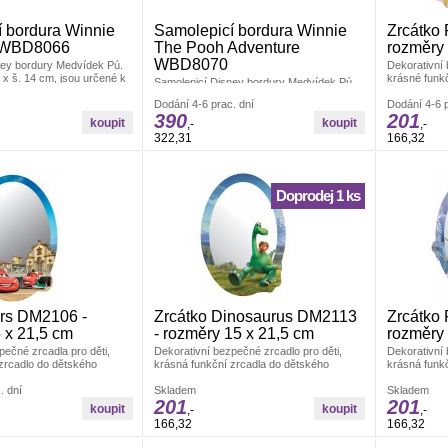
 bordura Winnie
Samolepicí bordura Winnie
Zrcátko
 WBD8066
The Pooh Adventure
rozměry 
WBD8070
ney bordury Medvídek Pú.
Dekorativní 
x š. 14 cm, jsou určené k
krásné funk
Samolepicí Disney bordury Medvídek Pú.
iných hladkých ploch. Po
pokojíčku. V
Rozměry d. 5 m x š. 14 cm, jsou určené k
nechávají stopy. Český
Dodání 4-6 prac. dní
Rozměry: 15
Dodání 4-6 p
dekoraci zdí a jiných hladkých ploch. Po
390
201
odstranění nezanechávají stopy. Český
,-
,-
výrobek.
322,31
166,32
Doprodej 1 ks
ars DM2106 -
Zrcátko Dinosaurus DM2113
Zrcátko
 x 21,5 cm
- rozměry 15 x 21,5 cm
rozměry 
pečné zrcadla pro děti,
Dekorativní bezpečné zrcadlo pro děti,
Dekorativní 
zrcadlo do dětského
krásná funkční zrcadla do dětského
krásná funk
beno z akrylátového skla.
pokojíčku. Vyrobeno z akrylátového skla.
pokojíčku. V
22 cm.
. dní
Rozměry: 15x21,5 cm.
Skladem
Rozměry: 15
Skladem
201
201
,-
,-
166,32
166,32