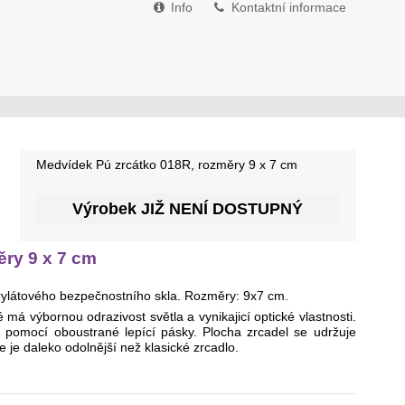
Info
Kontaktní informace
Medvídek Pú zrcátko 018R, rozměry 9 x 7 cm
Výrobek JIŽ NENÍ DOSTUPNÝ
ry 9 x 7 cm
krylátového bezpečnostního skla. Rozměry: 9x7 cm.
ré má výbornou odrazivost světla a vynikajicí optické vlastnosti.
e pomocí oboustrané lepící pásky. Plocha zrcadel se udržuje
e je daleko odolnější než klasické zrcadlo.