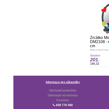
Zrcátko Mi
DM2108 - r
cm
Dekorativní bez
krásné funkční 
Skladem
pokojíčku. Vyro
201
Rozměry: 15 x 
,-
166,32
Informace pro zákazníky
Obchodní podmínky
Odstoupit od smlouvy
Kontakty
608 778 488