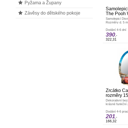
Pyžama a Župany
Samolepicí
Závěsy do dětského pokoje
The Pooh
Samolepicí Dis
Rozměry d. 5 m 
dekoraci zdí a j
odstranění neza
Dodání 4-6 dní
390
výrobek.
,-
322,31
Zrcátko C
rozměry 15
Dekorativní bez
krásné funkční 
pokojíčku. Vyro
Rozměry: 15 x 
Dodání 4-6 prac
201
,-
166,32