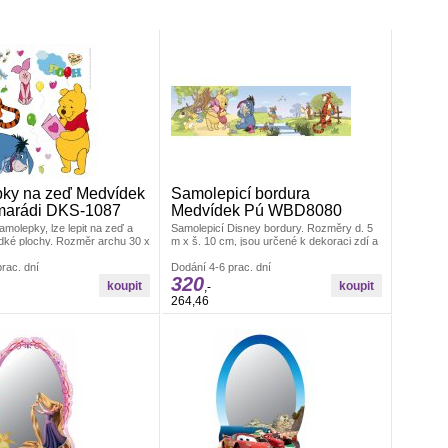
ky na zeď Medvídek
Samolepicí bordura
marádi DKS-1087
Medvídek Pú WBD8080
molepky, lze lepit na zeď a
Samolepicí Disney bordury. Rozměry d. 5
dké plochy. Rozměr archu 30 x
m x š. 10 cm, jsou určené k dekoraci zdí a
je pevná zeď, tak lze lepit i
jiných hladkých ploch. Po odstranění
álepky se aplikují jednotlivě.
rac. dní
nezanechávají stopy. Český výrobek.
Dodání 4-6 prac. dní
320
a Vás, jak pokojíček
,-
 Materiál bez ftalátů.
264,46
ČR.