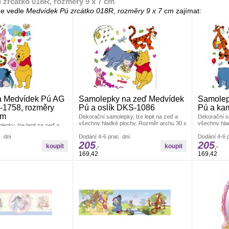
 zrcátko 018R, rozměry 9 x 7 cm
e vedle
Medvídek Pú zrcátko 018R, rozměry 9 x 7 cm
zajímat:
 Medvídek Pú AG
Samolepky na zeď Medvídek
Samolep
-1758, rozměry
Pú a oslík DKS-1086
Pú a ka
cm
Dekorační samolepky, lze lepit na zeď a
Dekorační sa
všechny hladké plochy. Rozměr archu 30 x
všechny hla
epky, lze lepit na zeď a
30 cm. Pokud je pevná zeď, tak lze lepit i
30 cm. Pokud 
 plochy. Rozměr archu 42,5
. dní
opakovaně. nálepky se aplikují jednotlivě.
Dodání 4-6 prac. dní
opakovaně. n
Dodání 4-6 p
e pevná zeď, tak lze lepit i
205
205
Záleží jen na Vás, jak pokojíček
Záleží jen n
ky se aplikují jednotlivě.
,-
,-
vydekorujete. Materiál bez ftalátů.
vydekorujete.
s, jak pokojíček
169,42
169,42
Vyrobeno v ČR.
Vyrobeno v 
teriál bez ftalátů.