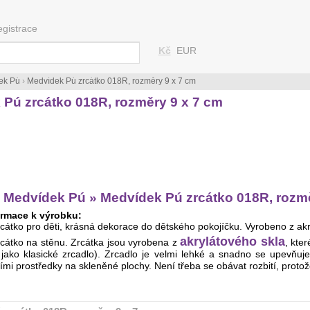
egistrace
Kč
EUR
ek Pú
›
Medvídek Pú zrcátko 018R, rozměry 9 x 7 cm
Pú zrcátko 018R, rozměry 9 x 7 cm
 Medvídek Pú » Medvídek Pú zrcátko 018R, rozmě
rmace k výrobku:
rcátko pro děti, krásná dekorace do dětského pokojíčku. Vyrobeno z a
akrylátového skla
rcátko na stěnu. Zrcátka jsou vyrobena z
, kte
 jako klasické zrcadlo). Zrcadlo je velmi lehké a snadno se upevňuj
ími prostředky na skleněné plochy. Není třeba se obávat rozbití, protož