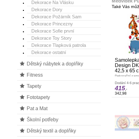
Medvídek Pú
Dekorace Na Vlásku
Také Vás můž
Dekorace Dory
Dekorace Požárník Sam
Dekorace Princezny
Dekorace Sofie první
Dekorace Toy Story
Dekorace Tlapková patrola
Dekorace ostatní
Samolepka
Dětský nábytek a doplňky
Design DK
42,5 x 65 
Fitness
Dekorační samol
všechny hladké
Dodání 4-6 prac
x 65 cm. Pokud j
Tapety
415
opakovaně. nálep
,-
Záleží jen na Vá
342,98
vydekorujete. Ma
Fototapety
Vyrobeno v ČR.
Pat a Mat
Školní potřeby
Dětský textil a doplňky