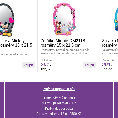
nnie a Mickey
Zrcátko Minnie DM2118 -
Zrcátko
ozměry 15 x 21,5
rozměry 15 x 21,5 cm
rozměry 
Dekorativní bezpečné zrcadlo pro děti,
Dekorativní 
krásná funkční zrcadla do dětského
krásná funk
pečné zrcadla pro děti,
pokojíčku. Vyrobeno z akrylátového skla.
pokojíčku. V
zrcadlo do dětského
Rozměry: 15x21,5 cm.
Skladem
Rozměry: 15
Dodání 4-6 p
beno z akrylátového skla.
201
201
22 cm.
,-
,-
166,32
166,32
Proč nakupovat u nás
Jsme ověřený obchod
Na trhu již od roku 2007
Krátká dodací doba
Doprava zdarma již od 2500 Kč