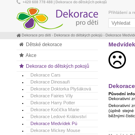
+420 608 778 488 | Dekorace do dětských pokojů
Přihlášení a r
Dekorace pro děti
›
Dekorace do dětských pokojů
›
Dekorace Medvíd
Medvídek 
Dětské dekorace
Akce
Dekorace do dětských pokojů
Dekorace Cars
Dekorace Dinosauři
Dekorace
Dekorace Doktorka Plyšáková
Původní info
Dekorace Fairies Víly
Dekorativní z
Dekorace Harry Potter
Dekorativní z
Dekorace Kočička Marie
(úplně stejné
běžnými čistic
Dekorace Ledové Království
Dekorace Medvídek Pú
Dekorace Mickey Mouse