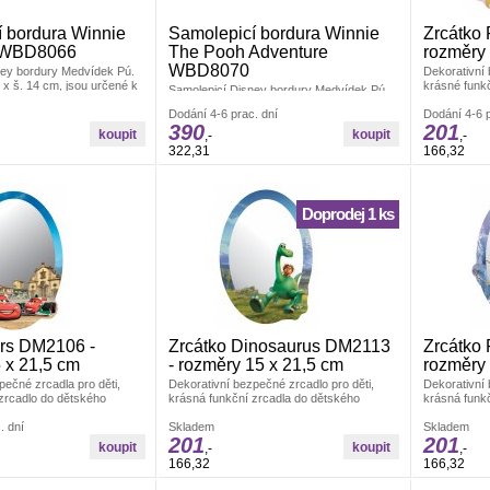
 bordura Winnie
Samolepicí bordura Winnie
Zrcátko
 WBD8066
The Pooh Adventure
rozměry 
WBD8070
ney bordury Medvídek Pú.
Dekorativní 
x š. 14 cm, jsou určené k
krásné funk
Samolepicí Disney bordury Medvídek Pú.
iných hladkých ploch. Po
pokojíčku. V
Rozměry d. 5 m x š. 14 cm, jsou určené k
nechávají stopy. Český
Dodání 4-6 prac. dní
Rozměry: 15
Dodání 4-6 p
dekoraci zdí a jiných hladkých ploch. Po
390
201
odstranění nezanechávají stopy. Český
,-
,-
výrobek.
322,31
166,32
Doprodej 1 ks
ars DM2106 -
Zrcátko Dinosaurus DM2113
Zrcátko
 x 21,5 cm
- rozměry 15 x 21,5 cm
rozměry 
pečné zrcadla pro děti,
Dekorativní bezpečné zrcadlo pro děti,
Dekorativní 
zrcadlo do dětského
krásná funkční zrcadla do dětského
krásná funk
beno z akrylátového skla.
pokojíčku. Vyrobeno z akrylátového skla.
pokojíčku. V
22 cm.
. dní
Rozměry: 15x21,5 cm.
Skladem
Rozměry: 15
Skladem
201
201
,-
,-
166,32
166,32