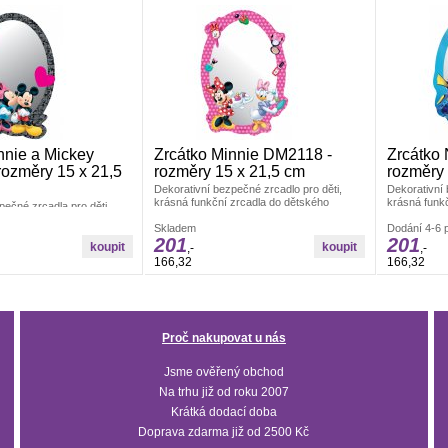
nnie a Mickey
Zrcátko Minnie DM2118 -
Zrcátko
ozměry 15 x 21,5
rozměry 15 x 21,5 cm
rozměry 
Dekorativní bezpečné zrcadlo pro děti,
Dekorativní 
krásná funkční zrcadla do dětského
krásná funk
pečné zrcadla pro děti,
pokojíčku. Vyrobeno z akrylátového skla.
pokojíčku. V
zrcadlo do dětského
Rozměry: 15x21,5 cm.
Skladem
Rozměry: 15
Dodání 4-6 p
beno z akrylátového skla.
201
201
22 cm.
,-
,-
166,32
166,32
Proč nakupovat u nás
Jsme ověřený obchod
Na trhu již od roku 2007
Krátká dodací doba
Doprava zdarma již od 2500 Kč