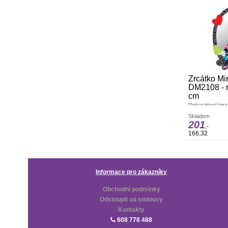
Zrcátko Mi
DM2108 - r
cm
Dekorativní bez
krásné funkční 
Skladem
pokojíčku. Vyro
201
Rozměry: 15 x 
,-
166,32
Informace pro zákazníky
Obchodní podmínky
Odstoupit od smlouvy
Kontakty
608 778 488