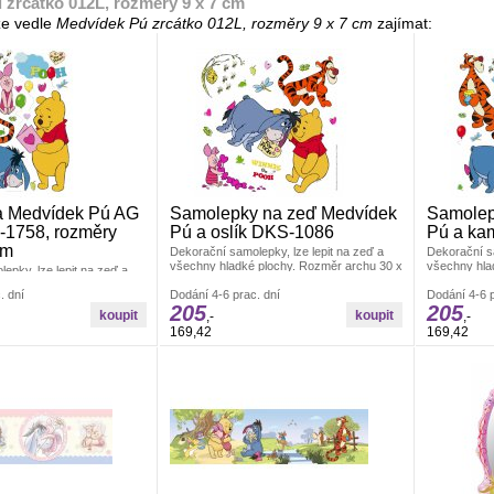
 zrcátko 012L, rozměry 9 x 7 cm
e vedle
Medvídek Pú zrcátko 012L, rozměry 9 x 7 cm
zajímat:
 Medvídek Pú AG
Samolepky na zeď Medvídek
Samolep
-1758, rozměry
Pú a oslík DKS-1086
Pú a ka
cm
Dekorační samolepky, lze lepit na zeď a
Dekorační sa
všechny hladké plochy. Rozměr archu 30 x
všechny hla
epky, lze lepit na zeď a
30 cm. Pokud je pevná zeď, tak lze lepit i
30 cm. Pokud 
 plochy. Rozměr archu 42,5
. dní
opakovaně. nálepky se aplikují jednotlivě.
Dodání 4-6 prac. dní
opakovaně. n
Dodání 4-6 p
e pevná zeď, tak lze lepit i
205
205
Záleží jen na Vás, jak pokojíček
Záleží jen n
ky se aplikují jednotlivě.
,-
,-
vydekorujete. Materiál bez ftalátů.
vydekorujete.
s, jak pokojíček
169,42
169,42
Vyrobeno v ČR.
Vyrobeno v 
teriál bez ftalátů.