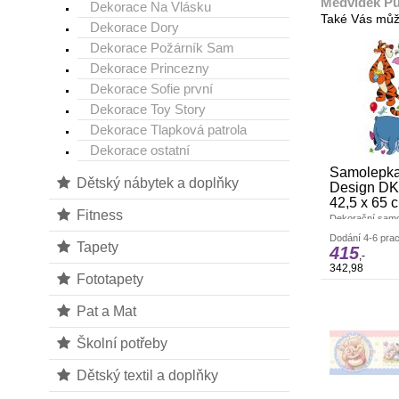
Medvídek Pú
Dekorace Na Vlásku
Také Vás můž
Dekorace Dory
Dekorace Požárník Sam
Dekorace Princezny
Dekorace Sofie první
Dekorace Toy Story
Dekorace Tlapková patrola
Dekorace ostatní
Samolepka
Dětský nábytek a doplňky
Design DK
42,5 x 65 
Fitness
Dekorační samol
všechny hladké
Dodání 4-6 prac
x 65 cm. Pokud j
Tapety
415
opakovaně. nálep
,-
Záleží jen na Vá
342,98
vydekorujete. Ma
Fototapety
Vyrobeno v ČR.
Pat a Mat
Školní potřeby
Dětský textil a doplňky