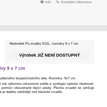
Info
Kontaktní informace
Medvídek Pú zrcátko 012L, rozměry 9 x 7 cm
Výrobek JIŽ NENÍ DOSTUPNÝ
ry 9 x 7 cm
krylátového bezpečnostního skla. Rozměry: 9x7 cm.
ré má výbornou odrazivost světla a vynikajicí optické vlastnosti.
e pomocí oboustrané lepící pásky. Plocha zrcadel se udržuje
e je daleko odolnější než klasické zrcadlo.