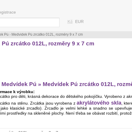
egistrace
Kč
EUR
ek Pú
›
Medvídek Pú zrcátko 012L, rozměry 9 x 7 cm
Pú zrcátko 012L, rozměry 9 x 7 cm
 Medvídek Pú » Medvídek Pú zrcátko 012L, rozmě
rmace k výrobku:
rcátko pro děti, krásná dekorace do dětského pokojíčku. Vyrobeno z a
akrylátového skla
rcátko na stěnu. Zrcátka jsou vyrobena z
, kte
 jako klasické zrcadlo). Zrcadlo je velmi lehké a snadno se upevňuj
ími prostředky na skleněné plochy. Není třeba se obávat rozbití, protož