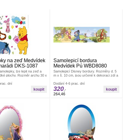
ky na zeď Medvídek
Samolepicí bordura
marádi DKS-1087
Medvídek Pú WBD8080
molepky, lze lepit na zeď a
Samolepicí Disney bordury. Rozměry d. 5
dké plochy. Rozměr archu 30 x
m x š. 10 cm, jsou určené k dekoraci zdí a
je pevná zeď, tak lze lepit i
jiných hladkých ploch. Po odstranění
álepky se aplikují jednotlivě.
rac. dní
nezanechávají stopy. Český výrobek.
Dodání 4-6 prac. dní
320
a Vás, jak pokojíček
,-
 Materiál bez ftalátů.
264,46
ČR.