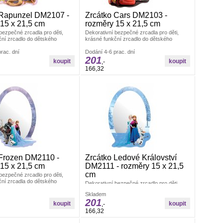
 Rapunzel DM2107 -
Zrcátko Cars DM2103 -
15 x 21,5 cm
rozměry 15 x 21,5 cm
bezpečné zrcadla pro děti,
Dekorativní bezpečné zrcadla pro děti,
ční zrcadlo do dětského
krásné funkční zrcadlo do dětského
yrobeno z akrylátového skla.
pokojíčku. Vyrobeno z akrylátového skla.
 x 22 cm.
rac. dní
Rozměry: 15 x 22 cm.
Dodání 4-6 prac. dní
201
,-
166,32
 Frozen DM2110 -
Zrcátko Ledové Království
15 x 21,5 cm
DM2111 - rozměry 15 x 21,5
cm
bezpečné zrcadlo pro děti,
ční zrcadla do dětského
Dekorativní bezpečné zrcadlo pro děti,
yrobeno z akrylátového skla.
krásná funkční zrcadla do dětského
x21,5 cm.
Skladem
pokojíčku. Vyrobeno z akrylátového skla.
201
Rozměry: 15x21,5 cm.
,-
166,32