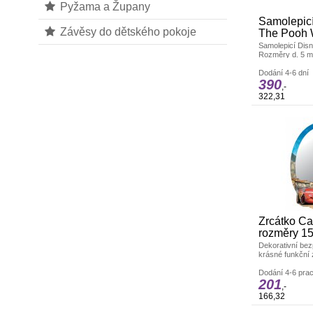
Pyžama a Župany
Samolepicí
Závěsy do dětského pokoje
The Pooh
Samolepicí Dis
Rozměry d. 5 m 
dekoraci zdí a j
odstranění neza
Dodání 4-6 dní
390
výrobek.
,-
322,31
Zrcátko C
rozměry 15
Dekorativní bez
krásné funkční 
pokojíčku. Vyro
Rozměry: 15 x 
Dodání 4-6 prac
201
,-
166,32