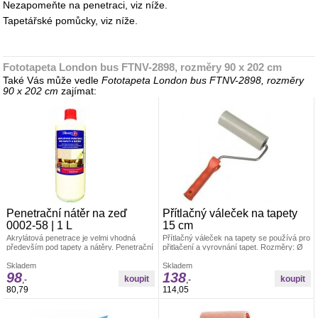
Nezapomeňte na penetraci, viz níže.
Tapetářské pomůcky, viz níže.
Fototapeta London bus FTNV-2898, rozměry 90 x 202 cm
Také Vás může vedle
Fototapeta London bus FTNV-2898, rozměry
90 x 202 cm
zajímat:
Penetrační nátěr na zeď
Přítlačný váleček na tapety
0002-58 | 1 L
15 cm
Akrylátová penetrace je velmi vhodná
Přítlačný váleček na tapety se používá pro
především pod tapety a nátěry. Penetrační
přitlačení a vyrovnání tapet. Rozměry: Ø
nátěr funguje na bázi akrylátového
4,5 x 15 cm Materiál: váleček je vyroben z
kopolymeru.
Skladem
PUR pěny, umělohmotný držák +
Skladem
98
138
pozinkovaný drát 6/8 mm
,-
,-
80,79
114,05