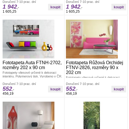
lepení fototapety ve čtyřech pruzích.
Doručení 7-10 prac. dní
Doručení 7-10 prac. dní
Rozměr: š.360 x v.270 cm. Jednoduché
1 942
1 942
Lepidlo je součástí balení. Lepidlem se
lepení fototapety ve čtyřech pruzích.
,-
,-
natírá pouze zeď.
Lepidlo je součástí balení. Lepidlem se
1 605,25
1 605,25
natírá pouze zeď.
Fototapeta Auta FTNH-2702,
Fototapeta Růžová Orchidej
rozměry 202 x 90 cm
FTNV-2826, rozměry 90 x
202 cm
Fototapety vliesové určené k dekoraci
interiéru. Polymerový tisk. Vyrobeno v ČR.
Fototapety vliesové určené k dekoraci
Rozměr: š.202 x v.90cm. Jednoduché
interiéru. Polymerový tisk. Vyrobeno v ČR.
lepení fototapety jednoho dílu. Lepidlo je
Doručení 7-10 prac. dní
Doručení 7-10 prac. dní
Rozměr: š.90 x v.202cm. Jednoduché
552
552
součástí balení. Lepidlem se natírá pouze
lepení fototapety, jedno dílná. Lepidlo je
,-
,-
zeď.
součástí balení. Lepidlem se natírá pouze
456,19
456,19
zeď.