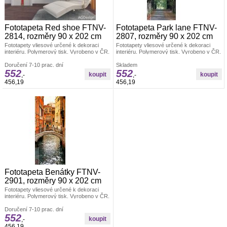
Fototapeta Red shoe FTNV-
Fototapeta Park lane FTNV-
2814, rozměry 90 x 202 cm
2807, rozměry 90 x 202 cm
Fototapety vliesové určené k dekoraci
Fototapety vliesové určené k dekoraci
interiéru. Polymerový tisk. Vyrobeno v ČR.
interiéru. Polymerový tisk. Vyrobeno v ČR.
Rozměr: š.90 x v.202cm. Jednoduché
Rozměr: š.90 x v.202cm. Jednoduché
lepení fototapety, jedno dílná. Lepidlo je
Doručení 7-10 prac. dní
lepení fototapety, jedno dílná. Lepidlo je
Skladem
552
552
součástí balení. Lepidlem se natírá pouze
součástí balení. Lepidlem se natírá pouze
,-
,-
zeď.
zeď.
456,19
456,19
Fototapeta Benátky FTNV-
2901, rozměry 90 x 202 cm
Fototapety vliesové určené k dekoraci
interiéru. Polymerový tisk. Vyrobeno v ČR.
Rozměr: š.90 x v.202cm. Jednoduché
lepení fototapety, jedno dílná. Lepidlo je
Doručení 7-10 prac. dní
552
součástí balení. Lepidlem se natírá pouze
,-
zeď.
456,19