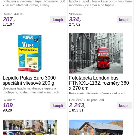
přitlačení a vyrovnání tapet. Rozměry: 300
lepidla z tapet. Houbička je oproti hadříkům
x 26 mm Materiál: dřevo, štětiny
mnohem více savá a na tapetě
nezanechává žádné skvrny. Velikost cca
14 cm
Dodání 4-6 dní
Skladem
207
334
,-
,-
171,07
275,62
Lepidlo Pufas Euro 3000
Fototapeta London bus
speciální vliesové 200 g
FTNXXL-1132, rozměry 360
x 270 cm
Speciální lepidlo na vliesové tapety a
fototapety, postačí maximálně na 5 rolí
Fototapety vliesové určené k dekoraci
tapety.
interiéru. Polymerový tisk. Vyrobeno v ČR.
Skladem
Doručení 7-10 prac. dní
Rozměr: š.360 x v.270 cm. Jednoduché
109
2 243
lepení fototapety ve čtyřech pruzích.
,-
,-
Lepidlo je součástí balení. Lepidlem se
90,29
1 853,31
natírá pouze zeď.