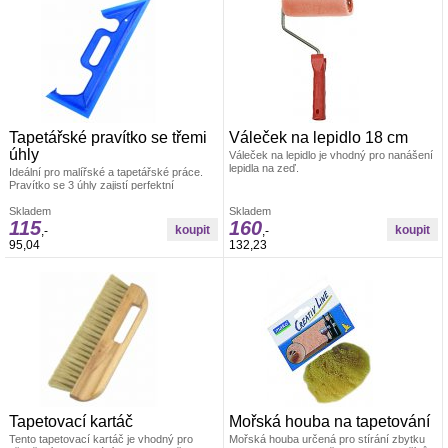
Tapetářské pravítko se třemi
Váleček na lepidlo 18 cm
úhly
Váleček na lepidlo je vhodný pro nanášení
lepidla na zeď.
Ideální pro malířské a tapetářské práce.
Pravítko se 3 úhly zajistí perfektní
uhlazení tapet. Materiál: odolná umělá
hmota
Skladem
Skladem
115
160
,-
,-
95,04
132,23
Tapetovací kartáč
Mořská houba na tapetování
Tento tapetovací kartáč je vhodný pro
Mořská houba určená pro stírání zbytku