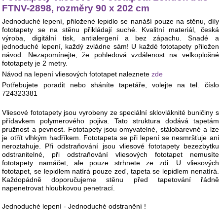
FTNV-2898, rozměry 90 x 202 cm
Jednoduché lepení, přiložené lepidlo se nanáší pouze na stěnu, díly
fototapety se na stěnu přikládají suché. Kvalitní materiál, česká
výroba, digitální tisk, antialergení a bez zápachu. Snadé a
jednoduché lepení, každý zvládne sám! U každé fototapety přiložen
návod. Nezapomínejte, že pohledová vzdálenost na velkoplošné
fototapety je 2 metry.
Návod na lepení vliesových fototapet naleznete
zde
Potřebujete poradit nebo sháníte tapetáře, volejte na tel. číslo
724323381
Vliesové fototapety jsou vyrobeny ze speciální sklovláknité buničiny s
přídavkem polymerového pojiva. Tato struktura dodává tapetám
pružnost a pevnost. Fototapety jsou omyvatelné, stálobarevné a lze
je otřít vlhkým hadříkem. Fototapeta se při lepení se nesmršťuje ani
neroztahuje. Při odstraňování jsou vliesové fototapety bezezbytku
odstranitelné, při odstraňování vliesových fototapet nemusíte
fototapety namáčet, ale pouze strhnete ze zdi. U vliesových
fototapet, se lepidlem natírá pouze zeď, tapeta se lepidlem nenatírá.
Každopádně doporučujeme stěnu před tapetování řádně
napenetrovat hloubkovou penetrací.
Jednoduché lepení - Jednoduché odstranění !