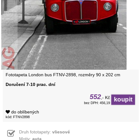
Fototapeta London bus FTNV-2898, rozměry 90 x 202 cm
Doručení 7-10 prac. dní
552
,- Kč
bez DPH: 456,19
do oblíbených
kód: FTNV2898
Druh fototapety:
vliesové
Motiv:
auta