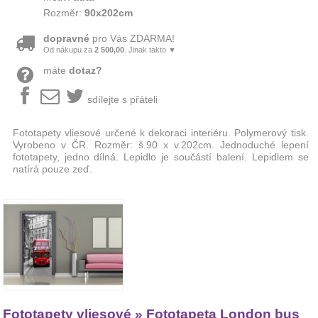
Rozměr:
90x202cm
dopravné
pro Vás ZDARMA!
Od nákupu za
2 500,00
. Jinak takto ▼
máte
dotaz?
sdílejte s přáteli
Fototapety vliesové určené k dekoraci interiéru. Polymerový tisk.
Vyrobeno v ČR. Rozměr: š.90 x v.202cm. Jednoduché lepení
fototapety, jedno dílná. Lepidlo je součástí balení. Lepidlem se
natírá pouze zeď.
Fototapety vliesové » Fototapeta London bus