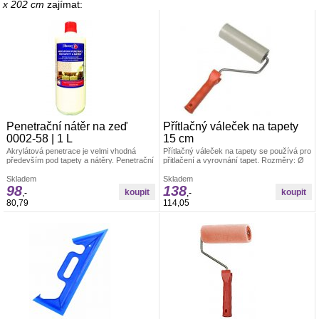
x 202 cm
zajímat:
Penetrační nátěr na zeď
Přítlačný váleček na tapety
0002-58 | 1 L
15 cm
Akrylátová penetrace je velmi vhodná
Přítlačný váleček na tapety se používá pro
především pod tapety a nátěry. Penetrační
přitlačení a vyrovnání tapet. Rozměry: Ø
nátěr funguje na bázi akrylátového
4,5 x 15 cm Materiál: váleček je vyroben z
kopolymeru.
Skladem
PUR pěny, umělohmotný držák +
Skladem
98
138
pozinkovaný drát 6/8 mm
,-
,-
80,79
114,05