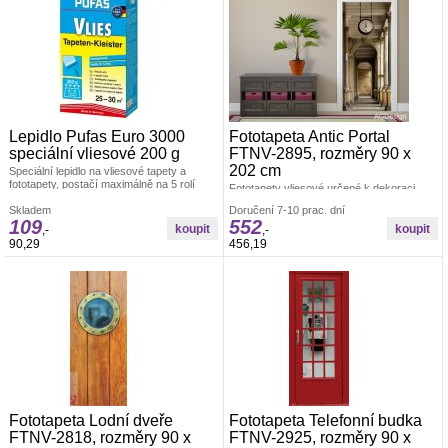
Lepidlo Pufas Euro 3000
Fototapeta Antic Portal
speciální vliesové 200 g
FTNV-2895, rozměry 90 x
202 cm
Speciální lepidlo na vliesové tapety a
fototapety, postačí maximálně na 5 rolí
Fototapety vliesové určené k dekoraci
tapety.
interiéru. Polymerový tisk. Vyrobeno v ČR.
Skladem
Doručení 7-10 prac. dní
Rozměr: š.90 x v.202cm. Jednoduché
109
552
lepení fototapety, jedno dílná. Lepidlo je
,-
,-
součástí balení. Lepidlem se natírá pouze
90,29
456,19
zeď.
Fototapeta Lodní dveře
Fototapeta Telefonní budka
FTNV-2818, rozměry 90 x
FTNV-2925, rozměry 90 x