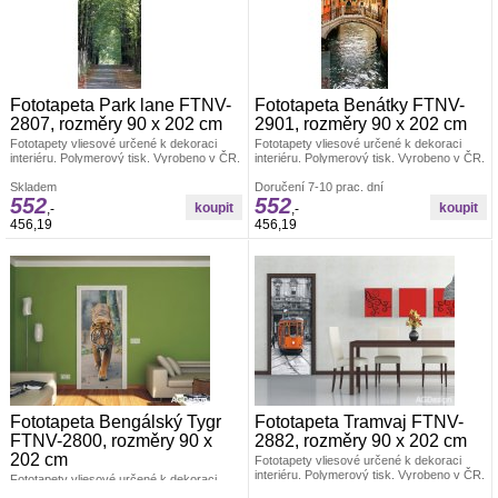
Fototapeta Park lane FTNV-
Fototapeta Benátky FTNV-
2807, rozměry 90 x 202 cm
2901, rozměry 90 x 202 cm
Fototapety vliesové určené k dekoraci
Fototapety vliesové určené k dekoraci
interiéru. Polymerový tisk. Vyrobeno v ČR.
interiéru. Polymerový tisk. Vyrobeno v ČR.
Rozměr: š.90 x v.202cm. Jednoduché
Rozměr: š.90 x v.202cm. Jednoduché
lepení fototapety, jedno dílná. Lepidlo je
Skladem
lepení fototapety, jedno dílná. Lepidlo je
Doručení 7-10 prac. dní
552
552
součástí balení. Lepidlem se natírá pouze
součástí balení. Lepidlem se natírá pouze
,-
,-
zeď.
zeď.
456,19
456,19
Fototapeta Bengálský Tygr
Fototapeta Tramvaj FTNV-
FTNV-2800, rozměry 90 x
2882, rozměry 90 x 202 cm
202 cm
Fototapety vliesové určené k dekoraci
interiéru. Polymerový tisk. Vyrobeno v ČR.
Fototapety vliesové určené k dekoraci
Rozměr: š.90 x v.202cm. Jednoduché
interiéru. Polymerový tisk. Vyrobeno v ČR.