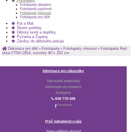
Fototapety
Fototapety skladem
Fototapety papírové
Fototapety vliesové
Fototapety pro děti
Pat a Mat
Školní potřeby
Dětský textil a doplňky
Pyžama a Župany
Závěsy do dětského pokoje
Dekorace pro děti
›
Fototapety
›
Fototapety vliesové
›
Fototapeta Red
shoe FTNV-2814, rozměry 90 x 202 cm
Informace pro zákazníky
Obchodní podmínky
Odstoupit od smlouvy
Kontakty
608 778 488
Facebook
Proč nakupovat u nás
Jsme ověřený obchod