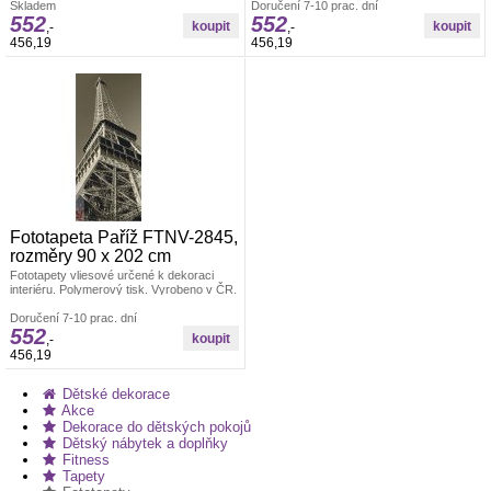
Skladem
lepení fototapety, jedno dílná. Lepidlo je
Doručení 7-10 prac. dní
Rozměr: š.90 x v.202cm. Jednoduché
552
552
součástí balení. Lepidlem se natírá pouze
lepení fototapety, jedno dílná. Lepidlo je
,-
,-
zeď.
součástí balení. Lepidlem se natírá pouze
456,19
456,19
zeď.
Fototapeta Paříž FTNV-2845,
rozměry 90 x 202 cm
Fototapety vliesové určené k dekoraci
interiéru. Polymerový tisk. Vyrobeno v ČR.
Rozměr: š.90 x v.202cm. Jednoduché
lepení fototapety, jedno dílná. Lepidlo je
Doručení 7-10 prac. dní
552
součástí balení. Lepidlem se natírá pouze
,-
zeď.
456,19
Dětské dekorace
Akce
Dekorace do dětských pokojů
Dětský nábytek a doplňky
Fitness
Tapety