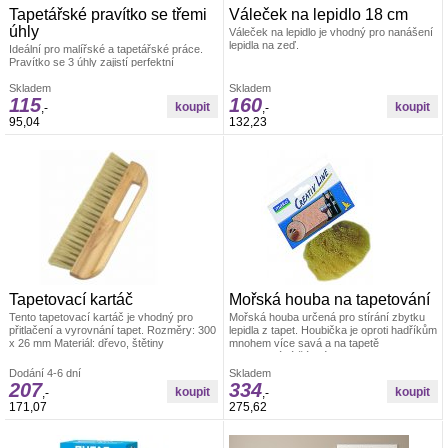
Tapetářské pravítko se třemi
Váleček na lepidlo 18 cm
úhly
Váleček na lepidlo je vhodný pro nanášení
lepidla na zeď.
Ideální pro malířské a tapetářské práce.
Pravítko se 3 úhly zajistí perfektní
uhlazení tapet. Materiál: odolná umělá
hmota
Skladem
Skladem
115
160
,-
,-
95,04
132,23
Tapetovací kartáč
Mořská houba na tapetování
Tento tapetovací kartáč je vhodný pro
Mořská houba určená pro stírání zbytku
přitlačení a vyrovnání tapet. Rozměry: 300
lepidla z tapet. Houbička je oproti hadříkům
x 26 mm Materiál: dřevo, štětiny
mnohem více savá a na tapetě
nezanechává žádné skvrny. Velikost cca
14 cm
Dodání 4-6 dní
Skladem
207
334
,-
,-
171,07
275,62