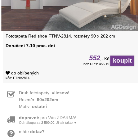
Fototapeta Red shoe FTNV-2814, rozměry 90 x 202 cm
Doručení 7-10 prac. dní
552
,- Kč
bez DPH: 456,19
do oblíbených
kód: FTNV2814
Druh fototapety:
vliesové
Rozměr:
90x202cm
Motiv:
ostatní
dopravné
pro Vás ZDARMA!
Od nákupu za
2 500,00
. Jinak takto ▼
máte
dotaz?