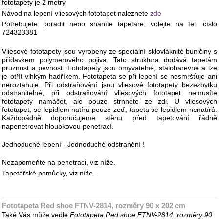
fototapety je 2 metry.
Návod na lepení vliesových fototapet naleznete
zde
Potřebujete poradit nebo sháníte tapetáře, volejte na tel. číslo
724323381
Vliesové fototapety jsou vyrobeny ze speciální sklovláknité buničiny s
přídavkem polymerového pojiva. Tato struktura dodává tapetám
pružnost a pevnost. Fototapety jsou omyvatelné, stálobarevné a lze
je otřít vlhkým hadříkem. Fototapeta se při lepení se nesmršťuje ani
neroztahuje. Při odstraňování jsou vliesové fototapety bezezbytku
odstranitelné, při odstraňování vliesových fototapet nemusíte
fototapety namáčet, ale pouze strhnete ze zdi. U vliesových
fototapet, se lepidlem natírá pouze zeď, tapeta se lepidlem nenatírá.
Každopádně doporučujeme stěnu před tapetování řádně
napenetrovat hloubkovou penetrací.
Jednoduché lepení - Jednoduché odstranění !
Nezapomeňte na penetraci, viz níže.
Tapetářské pomůcky, viz níže.
Fototapeta Red shoe FTNV-2814, rozměry 90 x 202 cm
Také Vás může vedle
Fototapeta Red shoe FTNV-2814, rozměry 90