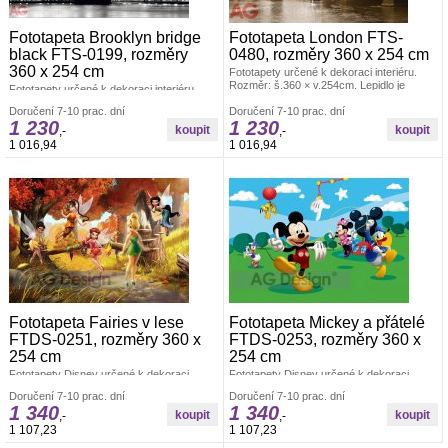
Fototapeta Brooklyn bridge
Fototapeta London FTS-
black FTS-0199, rozměry
0480, rozměry 360 x 254 cm
360 x 254 cm
Fototapety určené k dekoraci interiéru.
Rozměr: š.360 × v.254cm. Lepidlo je
Fototapety určené k dekoraci interiéru.
součástí balení. Vyrobeno v ČR. Snadné
Rozměr: š.360 × v.254cm. Lepidlo je
Doručení 7-10 prac. dní
lepení ve čtyřech dílech. Lepidlem se
Doručení 7-10 prac. dní
součástí balení. Vyrobeno v ČR. Snadné
1 230
1 230
natírá fototapeta. Offsetový tisk.
lepení ve čtyřech dílech. Lepidlem se
,-
,-
natírá fototapeta. Offsetový tisk.
1 016,94
1 016,94
Fototapeta Fairies v lese
Fototapeta Mickey a přátelé
FTDS-0251, rozměry 360 x
FTDS-0253, rozměry 360 x
254 cm
254 cm
Fototapety Disney určené k dekoraci
Fototapety Disney určené k dekoraci
interiéru. Rozměr: š.360 × v.254cm.
interiéru. Rozměr: š.360 × v.254cm.
Doručení 7-10 prac. dní
Doručení 7-10 prac. dní
Lepidlo je součástí balení. Vyrobeno v ČR.
Lepidlo je součástí balení. Vyrobeno v ČR.
1 340
1 340
Snadné lepení ve čtyřech dílech. Lepidlem
Snadné lepení ve čtyřech dílech. Lepidlem
,-
,-
se natírá fototapeta.
se natírá fototapeta.
1 107,23
1 107,23