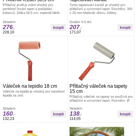
Přítlačný profil je velmi vhodný pro
Tento tapetovací kartáč je vhodný pro
perfektní řezání tapet a pokládání
přitlačení a vyrovnání tapet. Rozměry: 300
koberců. Délka 58,5 cm, materiál hliník
x 26 mm Materiál: dřevo, štětiny
Skladem
Dodání 4-6 dní
276
207
,-
,-
228,10
171,07
Váleček na lepidlo 18 cm
Přítlačný váleček na tapety
15 cm
Váleček na lepidlo je vhodný pro nanášení
lepidla na zeď.
Přítlačný váleček na tapety se používá pro
přitlačení a vyrovnání tapet. Rozměry: Ø
4,5 x 15 cm Materiál: váleček je vyroben z
Skladem
PUR pěny, umělohmotný držák +
Skladem
160
138
pozinkovaný drát 6/8 mm
,-
,-
132,23
114,05