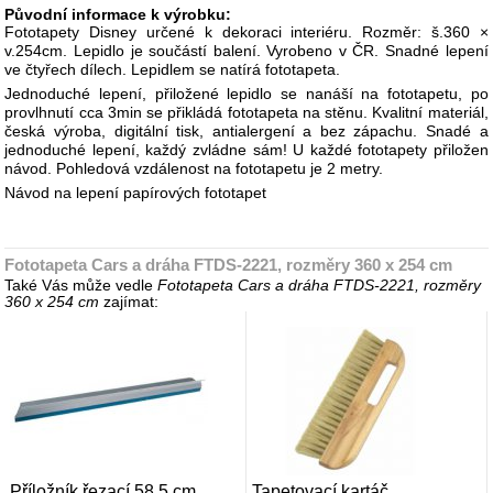
Původní informace k výrobku:
Fototapety Disney určené k dekoraci interiéru. Rozměr: š.360 ×
v.254cm. Lepidlo je součástí balení. Vyrobeno v ČR. Snadné lepení
ve čtyřech dílech. Lepidlem se natírá fototapeta.
Jednoduché lepení, přiložené lepidlo se nanáší na fototapetu, po
provlhnutí cca 3min se přikládá fototapeta na stěnu. Kvalitní materiál,
česká výroba, digitální tisk, antialergení a bez zápachu. Snadé a
jednoduché lepení, každý zvládne sám! U každé fototapety přiložen
návod. Pohledová vzdálenost na fototapetu je 2 metry.
Návod na lepení papírových fototapet
Fototapeta Cars a dráha FTDS-2221, rozměry 360 x 254 cm
Také Vás může vedle
Fototapeta Cars a dráha FTDS-2221, rozměry
360 x 254 cm
zajímat:
Příložník řezací 58,5 cm
Tapetovací kartáč