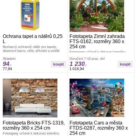
Ochrana tapet a nátěrů 0,25
Fototapeta Zimní zahrada
L
FTS-0162, rozměry 360 x
254 cm
Bezbarvý ochranný nátěr pro tapety,
disperzní barvy, cihly, přírodní a umělé
Fototapety určené k dekoraci interiéru.
zdivo, plakáty, koláže, mapy atd., pro
Rozměr: š.360 × v.254cm. Lepidlo je
vnitřní použití. Po použití tohoto prostředku
Skladem
Doručení 7-10 prac. dní
součástí balení. Vyrobeno v ČR. Snadné
94
1 230
silně namáhané podklady odpuzují špínu a
lepení ve čtyřech dílech. Lepidlem se
,-
,-
jsou odolné vůči vodě.
natírá fototapeta. Offsetový tisk.
77,94
1 016,94
Fototapeta Bricks FTS-1319,
Fototapeta Cars a města
rozměry 360 x 254 cm
FTDS-0287, rozměry 360 x
254 cm
Fototapety určené k dekoraci interiéru.