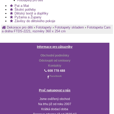
Fototapety pro děti
Pat a Mat
Školní potřeby
Dětský textil a doplňky
Pyžama a Župany
Závěsy do dětského pokoje
Dekorace pro děti
›
Fototapety
›
Fototapety skladem
›
Fototapeta Cars
a dráha FTDS-2221, rozměry 360 x 254 cm
Informace pro zákazníky
Obchodní podmínky
Odstoupit od smlouvy
Kontakty
608 778 488
Facebook
Proč nakupovat u nás
Jsme ověřený obchod
Na trhu již od roku 2007
Krátká dodací doba