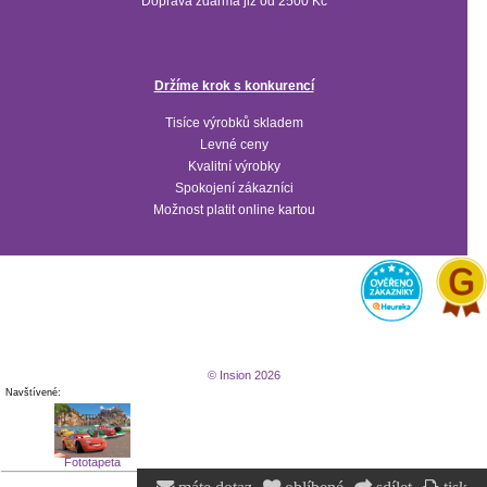
Doprava zdarma již od 2500 Kč
Držíme krok s konkurencí
Tisíce výrobků skladem
Levné ceny
Kvalitní výrobky
Spokojení zákazníci
Možnost platit online kartou
© Insion 2026
Navštívené:
Fototapeta
Cars a dráha