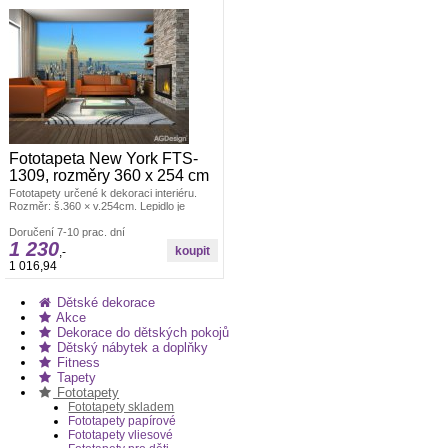
Fototapeta New York FTS-
1309, rozměry 360 x 254 cm
Fototapety určené k dekoraci interiéru.
Rozměr: š.360 × v.254cm. Lepidlo je
součástí balení. Vyrobeno v ČR. Snadné
lepení ve čtyřech dílech. Lepidlem se
Doručení 7-10 prac. dní
1 230
natírá fototapeta. Offsetový tisk.
,-
1 016,94
Dětské dekorace
Akce
Dekorace do dětských pokojů
Dětský nábytek a doplňky
Fitness
Tapety
Fototapety
Fototapety skladem
Fototapety papírové
Fototapety vliesové