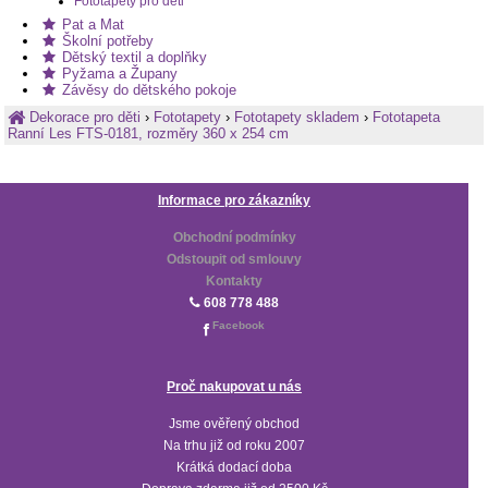
Fototapety pro děti
Pat a Mat
Školní potřeby
Dětský textil a doplňky
Pyžama a Župany
Závěsy do dětského pokoje
Dekorace pro děti
›
Fototapety
›
Fototapety skladem
›
Fototapeta
Ranní Les FTS-0181, rozměry 360 x 254 cm
Informace pro zákazníky
Obchodní podmínky
Odstoupit od smlouvy
Kontakty
608 778 488
Facebook
Proč nakupovat u nás
Jsme ověřený obchod
Na trhu již od roku 2007
Krátká dodací doba