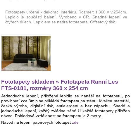
Fototapety určené k dekoraci interiéru. Rozměr: š.360 × v.254cm.
Lepidlo je součástí balení. Vyrobeno v ČR. Snadné lepení ve
čtyřech dílech. Lepidlem se natírá fototapeta. Offsetový tisk.
Fototapety skladem » Fototapeta Ranní Les
FTS-0181, rozměry 360 x 254 cm
Jednoduché lepení, přiložené lepidlo se nanáší na fototapetu, po
provlhnutí cca 3min se přikládá fototapeta na stěnu. Kvalitní materiál,
česká výroba, digitální tisk, antialergení a bez zápachu. Snadé a
jednoduché lepení, každý zvládne sám! U každé fototapety přiložen
návod. Pohledová vzdálenost na fototapetu je 2 metry.
Návod na lepení papírových fototapet
zde