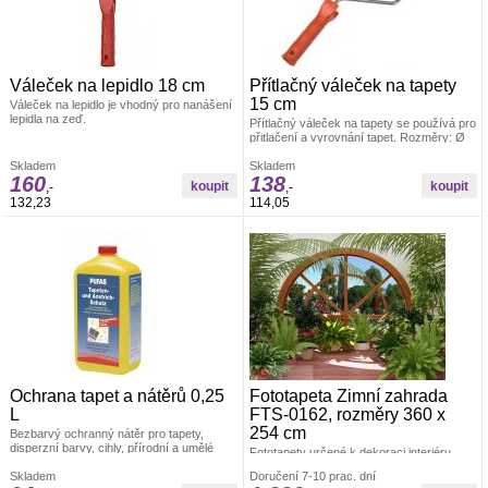
Váleček na lepidlo 18 cm
Přítlačný váleček na tapety
15 cm
Váleček na lepidlo je vhodný pro nanášení
lepidla na zeď.
Přítlačný váleček na tapety se používá pro
přitlačení a vyrovnání tapet. Rozměry: Ø
4,5 x 15 cm Materiál: váleček je vyroben z
Skladem
PUR pěny, umělohmotný držák +
Skladem
160
138
pozinkovaný drát 6/8 mm
,-
,-
132,23
114,05
Ochrana tapet a nátěrů 0,25
Fototapeta Zimní zahrada
L
FTS-0162, rozměry 360 x
254 cm
Bezbarvý ochranný nátěr pro tapety,
disperzní barvy, cihly, přírodní a umělé
Fototapety určené k dekoraci interiéru.
zdivo, plakáty, koláže, mapy atd., pro
Rozměr: š.360 × v.254cm. Lepidlo je
vnitřní použití. Po použití tohoto prostředku
Skladem
Doručení 7-10 prac. dní
součástí balení. Vyrobeno v ČR. Snadné