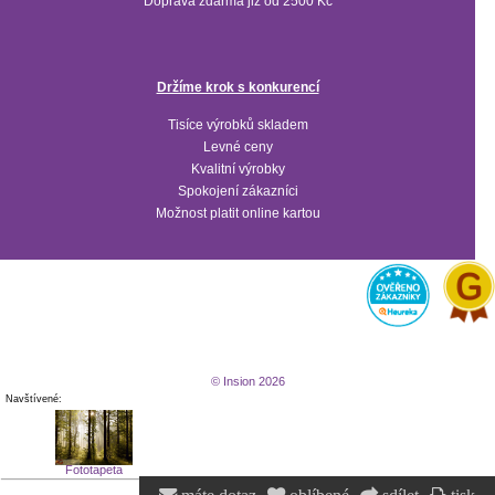
Doprava zdarma již od 2500 Kč
Držíme krok s konkurencí
Tisíce výrobků skladem
Levné ceny
Kvalitní výrobky
Spokojení zákazníci
Možnost platit online kartou
© Insion 2026
Navštívené:
Fototapeta
Ranní Les