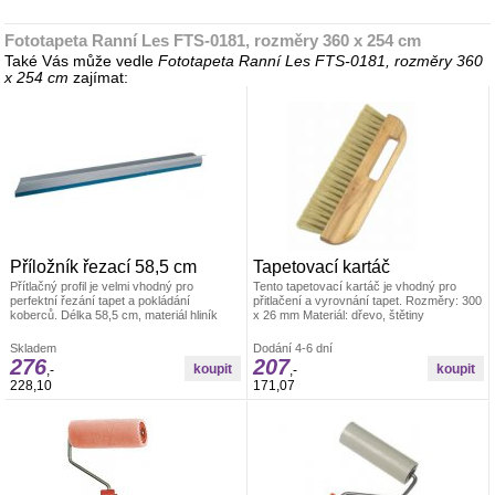
Fototapeta Ranní Les FTS-0181, rozměry 360 x 254 cm
Také Vás může vedle
Fototapeta Ranní Les FTS-0181, rozměry 360
x 254 cm
zajímat:
Příložník řezací 58,5 cm
Tapetovací kartáč
Přítlačný profil je velmi vhodný pro
Tento tapetovací kartáč je vhodný pro
perfektní řezání tapet a pokládání
přitlačení a vyrovnání tapet. Rozměry: 300
koberců. Délka 58,5 cm, materiál hliník
x 26 mm Materiál: dřevo, štětiny
Skladem
Dodání 4-6 dní
276
207
,-
,-
228,10
171,07