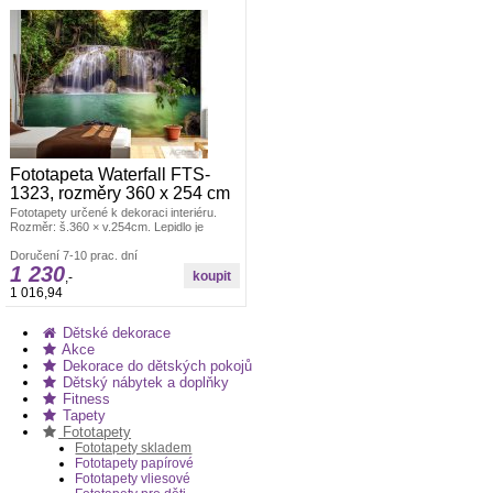
Fototapeta Waterfall FTS-
1323, rozměry 360 x 254 cm
Fototapety určené k dekoraci interiéru.
Rozměr: š.360 × v.254cm. Lepidlo je
součástí balení. Vyrobeno v ČR. Snadné
lepení ve čtyřech dílech. Lepidlem se
Doručení 7-10 prac. dní
1 230
natírá fototapeta. Offsetový tisk.
,-
1 016,94
Dětské dekorace
Akce
Dekorace do dětských pokojů
Dětský nábytek a doplňky
Fitness
Tapety
Fototapety
Fototapety skladem
Fototapety papírové
Fototapety vliesové