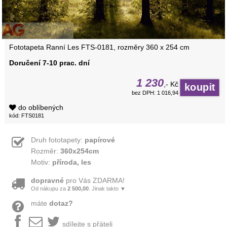
Fototapeta Ranní Les FTS-0181, rozměry 360 x 254 cm
Doručení 7-10 prac. dní
1 230
,- Kč
bez DPH: 1 016,94
do oblíbených
kód: FTS0181
Druh fototapety:
papírové
Rozměr:
360x254cm
Motiv:
příroda, les
dopravné
pro Vás ZDARMA!
Od nákupu za
2 500,00
. Jinak takto ▼
máte
dotaz?
sdílejte s přáteli