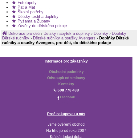
Fototapety
Pat a Mat
Školní potřeby
Dětský textil a doplňky
Pyžama a Župany
Závěsy do dětského pokoje
Dekorace pro děti
›
Dětský nábytek a doplňky
›
Doplňky
›
Doplňky
Dětské ručníky
›
Dětské ručníky a osušky Avengers
›
Doplňky Dětské
ručníky a osušky Avengers, pro děti, do dětského pokoje
Informace pro zákazníky
Obchodní podmínky
Odstoupit od smlouvy
Kontakty
608 778 488
Facebook
Proč nakupovat u nás
Jsme ověřený obchod
Na trhu již od roku 2007
Krátká dodací doba