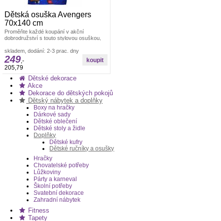
Dětská osuška Avengers
70x140 cm
Proměňte každé koupání v akční
dobrodružství s touto stylovou osuškou,
na které nechybí legendární hrdinové
Dětské ručníky a osušky Avengers
skladem, dodání: 2-3 prac. dny
249
,-
205,79
Dětské dekorace
Akce
Dekorace do dětských pokojů
Dětský nábytek a doplňky
Boxy na hračky
Dárkové sady
Dětské oblečení
Dětské stoly a židle
Doplňky
Dětské kufry
Dětské ručníky a osušky
Hračky
Chovatelské potřeby
Lůžkoviny
Párty a karneval
Školní potřeby
Svatební dekorace
Zahradní nábytek
Fitness
Tapety