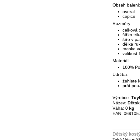
Obsah balení
overal
čepice
Rozměry:
celková 
šířka tr
šíře v p
dělka ru
maska ve
velikost
Materiál:
100% Pol
Údržba:
žehlete 
prát pou
Výrobce:
Toy
Název:
Dětsk
Váha:
0 kg
EAN: 069105
Dětský kostý
Také Vás můž