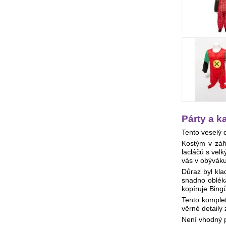
Párty a k
Tento veselý 
Kostým v zář
lacláčů s vel
vás v obýváku
Důraz byl kla
snadno oblék
kopíruje Bing
Tento komplet
věrné detaily
Není vhodný pr