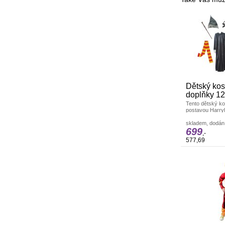
Dětský kos
doplňky 12
Tento dětský ko
postavou Harryh
z populární kniž
skladem, dodání
699
,-
577,69