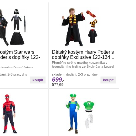
ostým Star wars
Dětský kostým Harry Potter s
der s doplňky 122-
doplňky Exclusive 122-134 L
Přeměňte svého malého kouzelníka v
legendárního hrdinu ze Školy čar a kouzel
ý kostým Darth Vadera,
v Bradavicích. Tento exkluzivní
jikoničtějších a nejmocnějších
ání: 2-3 prac. dny
skladem, dodání: 2-3 prac. dny
vesmíru Star Wars, přenese
699
,-
577,69