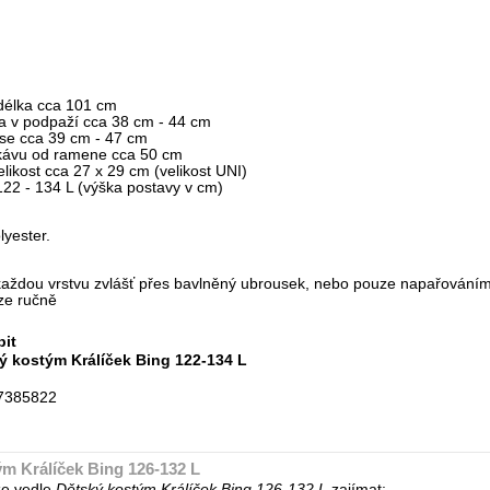
:
délka cca 101 cm
ika v podpaží cca 38 cm - 44 cm
ase cca 39 cm - 47 cm
kávu od ramene cca 50 cm
likost cca 27 x 29 cm (velikost UNI)
 122 - 134 L (výška postavy v cm)
yester.
každou vrstvu zvlášť přes bavlněný ubrousek, nebo pouze napařování
ze ručně
bit
ý kostým Králíček Bing 122-134 L
7385822
m Králíček Bing 126-132 L
e vedle
Dětský kostým Králíček Bing 126-132 L
zajímat: