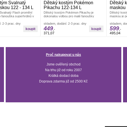
tým Svalnatý
Dětský kostým Pokémon
Dětský 
skou 122 - 134 L
Pikachu 122-134 L
maskou 
Svalnatý Flash promění
Dětský kostým Pokémon Pikachu je
Dětský kost
 fanouška superhrdinů v
dokonalou volbou pro malé fanoušky
maskou je pe
hránce Central City.Tento
oblíbeného animovaného seriálu
superhrdiny, 
: 2-3 prac. dny
Pokémon.Tento
skladem, dodání: 2-3 prac. dny
skladem, dod
449
599
,-
,-
371,07
495,04
Proč nakupovat u nás
Jsme ověřený obchod
Na trhu již od roku 2007
Krátká dodací doba
Doprava zdarma již od 2500 Kč