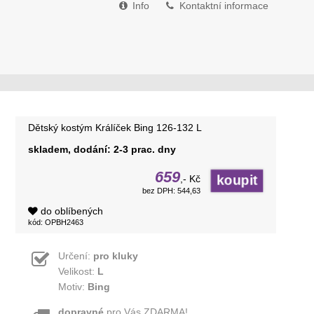
Info
Kontaktní informace
Dětský kostým Králíček Bing 126-132 L
skladem, dodání: 2-3 prac. dny
659
,- Kč
bez DPH: 544,63
do oblíbených
kód: OPBH2463
Určení:
pro kluky
Velikost:
L
Motiv:
Bing
dopravné
pro Vás ZDARMA!