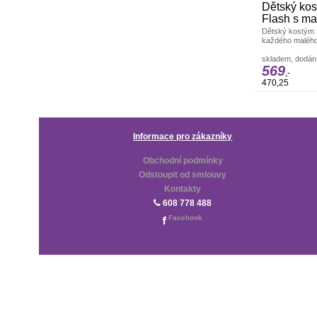
Dětský kos
Flash s ma
Dětský kostým 
každého malého
legendárního oc
skladem, dodání
569
,-
470,25
Informace pro zákazníky
Obchodní podmínky
Odstoupit od smlouvy
Kontakty
608 778 488
Facebook