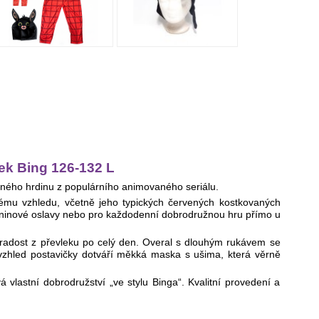
ek Bing 126-132 L
eného hrdinu z populárního animovaného seriálu.
kému vzhledu, včetně jeho typických červených kostkovaných
ozeninové oslavy nebo pro každodenní dobrodružnou hru přímo u
 radost z převleku po celý den. Overal s dlouhým rukávem se
vzhled postavičky dotváří měkká maska s ušima, která věrně
 vlastní dobrodružství „ve stylu Binga“. Kvalitní provedení a