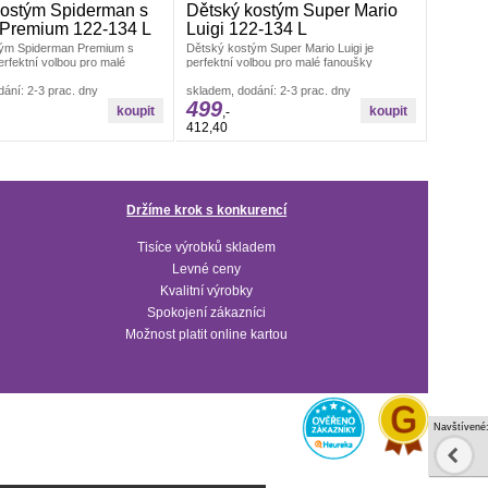
kostým Spiderman s
Dětský kostým Super Mario
Premium 122-134 L
Luigi 122-134 L
ým Spiderman Premium s
Dětský kostým Super Mario Luigi je
rfektní volbou pro malé
perfektní volbou pro malé fanoušky
kteří chtějí vstoupit do světa
zeleného hrdiny z oblíbené videoherní
ání: 2-3 prac. dny
série.Tento
skladem, dodání: 2-3 prac. dny
499
,-
412,40
Držíme krok s konkurencí
Tisíce výrobků skladem
Levné ceny
Kvalitní výrobky
Spokojení zákazníci
Možnost platit online kartou
Navštívené