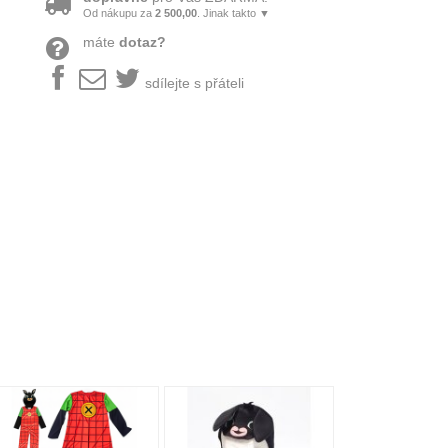
Od nákupu za
2 500,00
. Jinak takto ▼
máte
dotaz?
sdílejte s přáteli