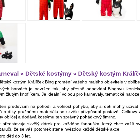
arneval » Dětské kostýmy » Dětský kostým Králíč
dětský kostým Králíček Bing promění vašeho malého objevitele v oblíb
ivých barvách je navržen tak, aby přesně odpovídal Bingovu ikonic
kým žlutým knoflíkem. Je ideální volbou pro karnevaly, tematické nar
.
den především na pohodlí a volnost pohybu, aby si děti mohly užívat
á a díky pružnému materiálu se skvěle přizpůsobí postavě. Celkový 
ův obličej a dodává kostýmu ten správný pohádkový šmrnc.
 představuje skvělý dárek pro každého fanouška, který chce zažít svá
 zaručí, že se váš potomek stane hvězdou každé dětské akce.
o děti do 3 let.