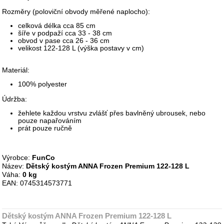
Rozměry (poloviční obvody měřené naplocho):
celková délka cca 85 cm
šíře v podpaží cca 33 - 38 cm
obvod v pase cca 26 - 36 cm
velikost 122-128 L (výška postavy v cm)
Materiál:
100% polyester
Údržba:
žehlete každou vrstvu zvlášť přes bavlněný ubrousek, nebo
pouze napařováním
prát pouze ručně
Výrobce:
FunCo
Název:
Dětský kostým ANNA Frozen Premium 122-128 L
Váha:
0 kg
EAN: 0745314573771
Dětský kostým ANNA Frozen Premium 122-128 L