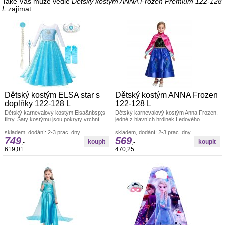
Také Vás může vedle
Dětský kostým ANNA Frozen Premium 122-128
L
zajímat:
Dětský kostým ELSA star s
Dětský kostým ANNA Frozen
doplňky 122-128 L
122-128 L
Dětský karnevalový kostým Elsa&nbsp;s
Dětský karnevalový kostým Anna Frozen,
flitry. Šaty kostýmu jsou pokryty vrchní
jedné z hlavních hrdinek Ledového
třpytivou látkou, která vytváří
království. Sukně kostýmu je v krásných
skladem, dodání: 2-3 prac. dny
skladem, dodání: 2-3 prac. dny
749
569
,-
,-
619,01
470,25