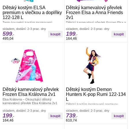
Dětský kostým ELSA
Dětský karnevalový převlek
premium s vlečkou a doplňky
Frozen Elsa a Anna Friends
122-128 L
2v1
Tento kouzelný kostým inspirovaný
Dětský karnevalový převlek Frozen Elsa a
postavou Elsy z filmu Ledové království je
Anna Friends 2v1 je kouzelný kostým pro
skladem, dodání: 2-3 prac. dny
skladem, dodání: 2-3 prac. dny
ideální pro všechny malé princezny,
všechny malé princezny a fanoušky
599
199
,-
,-
495,04
164,46
Dětský karnevalový převlek
Dětský kostým Demon
Frozen Elsa Královna 2v1
Hunters K-pop Rumi 122-134
L
Elsa Královna – Okouzlující dětský
karnevalový převlek Elsa Královna 2v1
Dětský kostým inspirovaný postavou
přenese vaši malou princeznu do světa
Rumi z Demon Hunters v moderním K-pop
skladem, dodání: 2-3 prac. dny
skladem, dodání: 2-3 prac. dny
stylu je skvělou volbou pro malé fanoušky
199
739
,-
,-
164,46
610,74