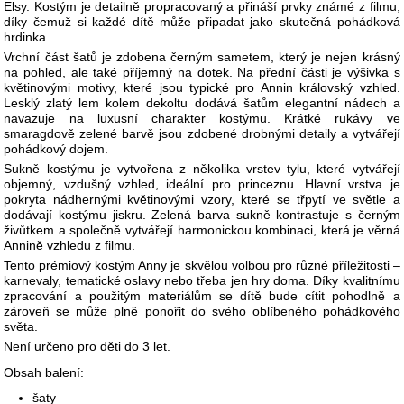
Elsy. Kostým je detailně propracovaný a přináší prvky známé z filmu,
díky čemuž si každé dítě může připadat jako skutečná pohádková
hrdinka.
Vrchní část šatů je zdobena černým sametem, který je nejen krásný
na pohled, ale také příjemný na dotek. Na přední části je výšivka s
květinovými motivy, které jsou typické pro Annin královský vzhled.
Lesklý zlatý lem kolem dekoltu dodává šatům elegantní nádech a
navazuje na luxusní charakter kostýmu. Krátké rukávy ve
smaragdově zelené barvě jsou zdobené drobnými detaily a vytvářejí
pohádkový dojem.
Sukně kostýmu je vytvořena z několika vrstev tylu, které vytvářejí
objemný, vzdušný vzhled, ideální pro princeznu. Hlavní vrstva je
pokryta nádhernými květinovými vzory, které se třpytí ve světle a
dodávají kostýmu jiskru. Zelená barva sukně kontrastuje s černým
živůtkem a společně vytvářejí harmonickou kombinaci, která je věrná
Annině vzhledu z filmu.
Tento prémiový kostým Anny je skvělou volbou pro různé příležitosti –
karnevaly, tematické oslavy nebo třeba jen hry doma. Díky kvalitnímu
zpracování a použitým materiálům se dítě bude cítit pohodlně a
zároveň se může plně ponořit do svého oblíbeného pohádkového
světa.
Není určeno pro děti do 3 let.
Obsah balení:
šaty