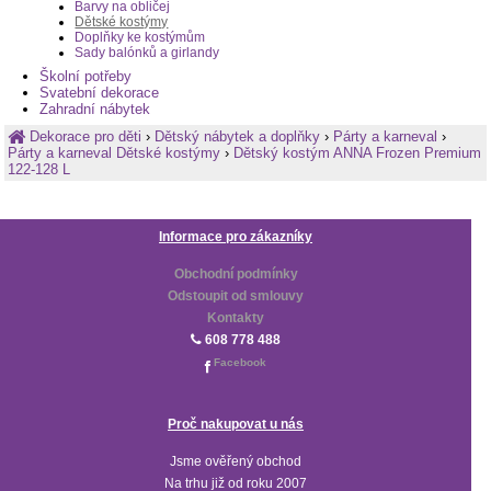
Barvy na obličej
Dětské kostýmy
Doplňky ke kostýmům
Sady balónků a girlandy
Školní potřeby
Svatební dekorace
Zahradní nábytek
Dekorace pro děti
›
Dětský nábytek a doplňky
›
Párty a karneval
›
Párty a karneval Dětské kostýmy
›
Dětský kostým ANNA Frozen Premium
122-128 L
Informace pro zákazníky
Obchodní podmínky
Odstoupit od smlouvy
Kontakty
608 778 488
Facebook
Proč nakupovat u nás
Jsme ověřený obchod
Na trhu již od roku 2007