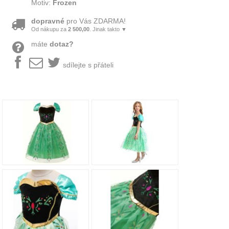
Motiv:
Frozen
dopravné
pro Vás ZDARMA!
Od nákupu za
2 500,00
. Jinak takto ▼
máte
dotaz?
sdílejte s přáteli