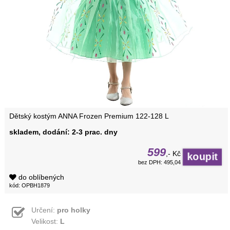
Dětský kostým ANNA Frozen Premium 122-128 L
skladem, dodání: 2-3 prac. dny
599
,- Kč
bez DPH: 495,04
do oblíbených
kód: OPBH1879
Určení:
pro holky
Velikost:
L