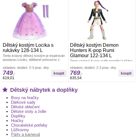
Dětský kostým Locika s
Dětský kostým Demon
rukávky 128-134 L
Hunters K-pop Rumi
Glamour 122-134 L
Tento krásný dětský kostým je inspirován
postavou Lociky, oblíbené princezny z
Tento stylový K-pop outfit promění každou
pohádky.Kostým zachycuje Locičinu
malou tanečnici v nebojácnou lovkyni
skladem, dodání: 2-3 prac. dny
skladem, dodání: 2-3 prac. dny
démonů. Dominantou setu je černé
749
769
,-
,-
619,01
635,54
Dětský nábytek a doplňky
Boxy na hračky
Dárkové sady
Dětské oblečení
Dětské stoly a židle
Doplňky
Hračky
Chovatelské potřeby
Lůžkoviny
Párty a karneval