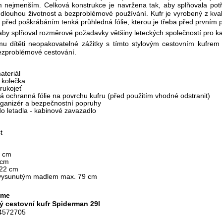
m nejmenším. Celková konstrukce je navržena tak, aby splňovala pot
jí dlouhou životnost a bezproblémové používání. Kufr je vyrobený z kva
 před poškrábáním tenká průhledná fólie, kterou je třeba před prvním p
aby splňoval rozměrové požadavky většiny leteckých společností pro kab
mu dítěti neopakovatelné zážitky s tímto stylovým cestovním kufre
ezproblémové cestování.
ateriál
 kolečka
rukojeť
á ochranná fólie na povrchu kufru (před použitím vhodné odstranit)
organizér a bezpečnostní popruhy
o letadla - kabinové zavazadlo
st
5 cm
 cm
 22 cm
 vysunutým madlem max. 79 cm
ome
ý cestovní kufr Spiderman 29l
4572705