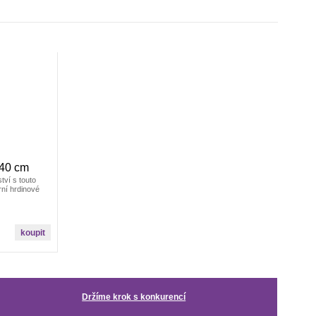
140 cm
ví s touto
rní hrdinové
Držíme krok s konkurencí