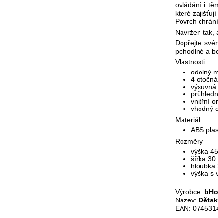
ovládání i tě
které zajišťu
Povrch chrání
Navržen tak, 
Dopřejte své
pohodlné a b
Vlastnosti
odolný m
4 otočná
výsuvná 
průhledn
vnitřní 
vhodný d
Materiál
ABS pla
Rozměry
výška 4
šířka 30
hloubka
výška s
Výrobce:
bH
Název:
Dětsk
EAN: 074531