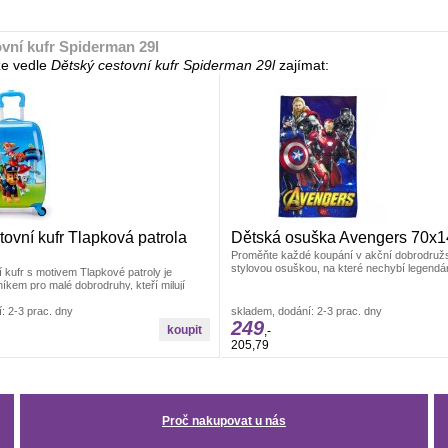
vní kufr Spiderman 29l
e vedle
Dětský cestovní kufr Spiderman 29l
zajímat:
tovní kufr Tlapková patrola
Dětská osuška Avengers 70x
Proměňte každé koupání v akční dobrodružst
stylovou osuškou, na které nechybí legendá
 kufr s motivem Tlapkové patroly je
íkem pro malé dobrodruhy, kteří milují
: 2-3 prac. dny
skladem, dodání: 2-3 prac. dny
249
,-
205,79
Proč nakupovat u nás