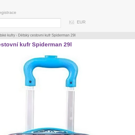
egistrace
Kč
EUR
ské kufry
›
Dětský cestovní kufr Spiderman 29l
stovní kufr Spiderman 29l