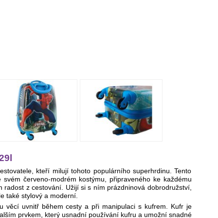
29l
tovatele, kteří milují tohoto populárního superhrdinu. Tento
 ve svém červeno-modrém kostýmu, připraveného ke každému
 radost z cestování. Užijí si s ním prázdninová dobrodružství,
le také stylový a moderní.
u věcí uvnitř během cesty a při manipulaci s kufrem. Kufr je
 dalším prvkem, který usnadní používání kufru a umožní snadné