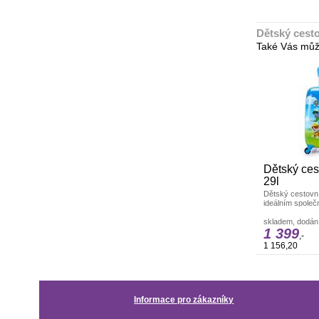
Dětský cesto
Také Vás můž
Dětský ces
29l
Dětský cestovní
ideálním společn
tento
skladem, dodání
1 399
,-
1 156,20
Informace pro zákazníky