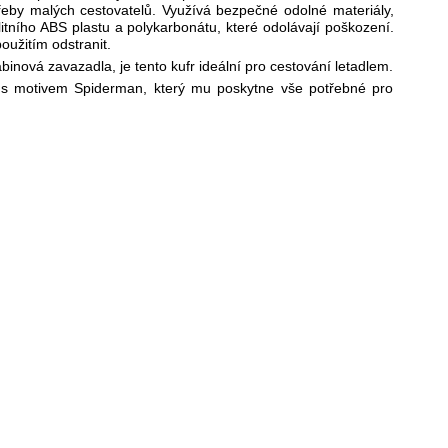
řeby malých cestovatelů. Využívá bezpečné odolné materiály,
litního ABS plastu a polykarbonátu, které odolávají poškození.
oužitím odstranit.
inová zavazadla, je tento kufr ideální pro cestování letadlem.
m s motivem Spiderman, který mu poskytne vše potřebné pro