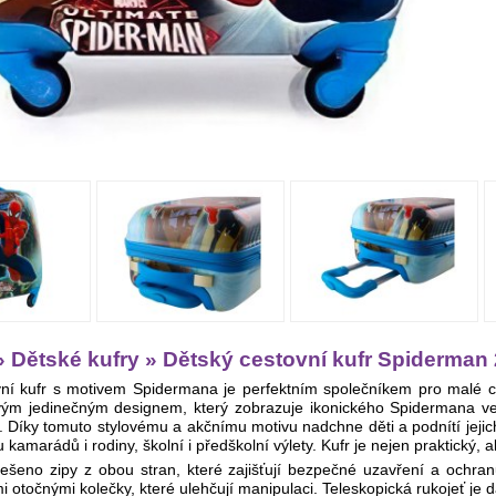
 Dětské kufry » Dětský cestovní kufr Spiderman 
ní kufr s motivem Spidermana je perfektním společníkem pro malé ces
svým jedinečným designem, který zobrazuje ikonického Spidermana
. Díky tomuto stylovému a akčnímu motivu nadchne děti a podnítí jejich
kamarádů i rodiny, školní i předškolní výlety. Kufr je nejen praktický, a
řešeno zipy z obou stran, které zajišťují bezpečné uzavření a ochran
i otočnými kolečky, které ulehčují manipulaci. Teleskopická rukojeť je