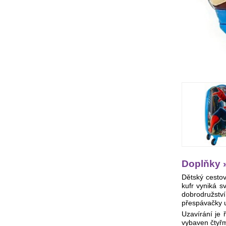
Doplňky »
Dětský cestov
kufr vyniká 
dobrodružství
přespávačky u 
Uzavírání je 
vybaven čtyřm