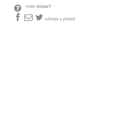
máte
dotaz?
sdílejte s přáteli