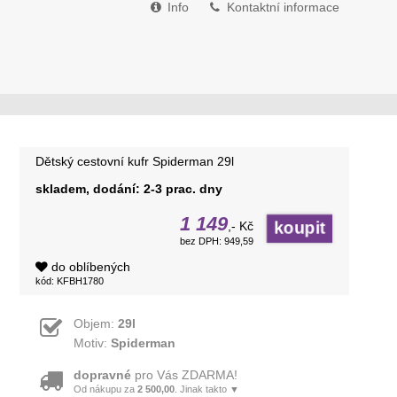
Info
Kontaktní informace
Dětský cestovní kufr Spiderman 29l
skladem, dodání: 2-3 prac. dny
1 149
,- Kč
bez DPH: 949,59
do oblíbených
kód: KFBH1780
Objem:
29l
Motiv:
Spiderman
dopravné
pro Vás ZDARMA!
Od nákupu za
2 500,00
. Jinak takto ▼