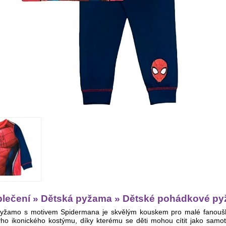
blečení » Dětská pyžama » Dětské pohádkové py
pyžamo s motivem Spidermana je skvělým kouskem pro malé fanoušky
ho ikonického kostýmu, díky kterému se děti mohou cítit jako samot