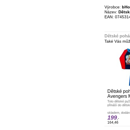
Výrobce:
bH
Název:
Dětsk
EAN: 074531
Dětské pohá
Také Vás můž
Dětské po
Avengers M
Toto dětské py
přináší do děts
superhrdinské e
navrženo
skladem, dodání
199
,-
164,46