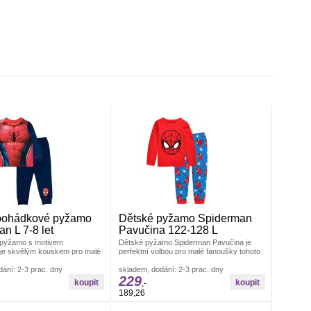
pohádkové pyžamo
Dětské pyžamo Spiderman
n L 7-8 let
Pavučina 122-128 L
 pyžamo s motivem
Dětské pyžamo Spiderman Pavučina je
je skvělým kouskem pro malé
perfektní volbou pro malé fanoušky tohoto
oto oblíbeného superhrdiny.
ikonického superhrdiny.Set se skládá
ání: 2-3 prac. dny
skladem, dodání: 2-3 prac. dny
229
,-
189,26