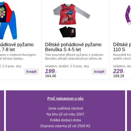
hádkové pyžamo
Dětské pohádkové pyžamo
Dětské 
7-8 let
Beruška S 4-5 let
110 S
žamo s motivem Avengers
Toto kouzelné dětské pyžamo s motivem
Kouzelně kr
ké ložnice špetku
Berušky přináší dobrodružství přímo do
potěší všech
nergie. Pyžamo je
postýlky.Určeno pro malé fanoušky
pohádky. Je
: 2-3 prac. dny
skladem, dodání: 2-3 prac. dny
skladem, dod
199
229
,-
,-
164,46
189,26
Proč nakupovat u nás
Jsme ověřený obchod
Na trhu již od roku 2007
Krátká dodací doba
Doprava zdarma již od 2500 Kč