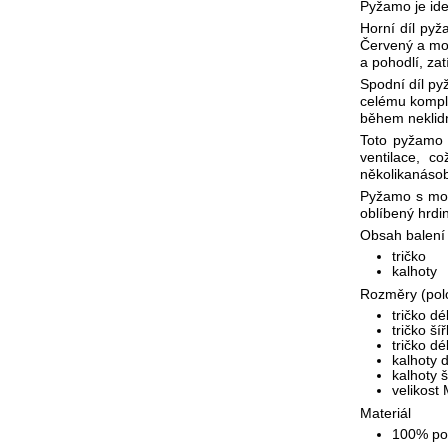
Pyžamo je ide
Horní díl pyž
Červený a mod
a pohodlí, za
Spodní díl py
celému komple
během neklidn
Toto pyžamo j
ventilace, c
několikanásob
Pyžamo s mot
oblíbený hrdin
Obsah balení
tričko
kalhoty
Rozměry (pol
tričko d
tričko š
tričko d
kalhoty 
kalhoty 
velikost 
Materiál
100% pol