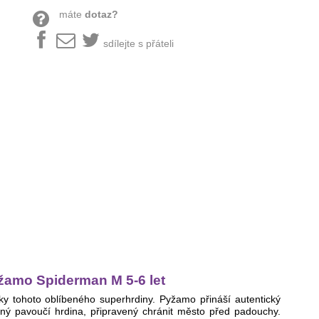
máte
dotaz?
sdílejte s přáteli
žamo Spiderman M 5-6 let
 tohoto oblíbeného superhrdiny. Pyžamo přináší autentický
ný pavoučí hrdina, připravený chránit město před padouchy.