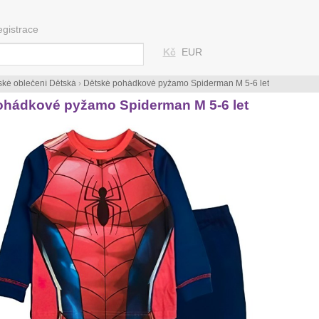
egistrace
Kč
EUR
ské oblečení Dětská
›
Dětské pohádkové pyžamo Spiderman M 5-6 let
ohádkové pyžamo Spiderman M 5-6 let