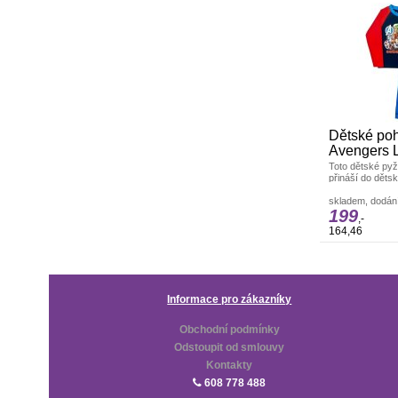
Dětské po
Avengers L 
Toto dětské py
přináší do děts
superhrdinské e
navrženo
skladem, dodání
199
,-
164,46
Informace pro zákazníky
Obchodní podmínky
Odstoupit od smlouvy
Kontakty
608 778 488