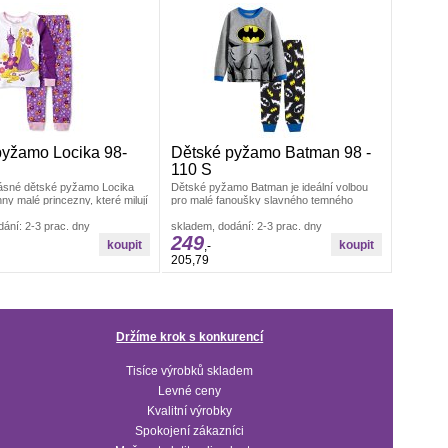
pyžamo Locika 98-
Dětské pyžamo Batman 98 -
110 S
ásné dětské pyžamo Locika
Dětské pyžamo Batman je ideální volbou
ny malé princezny, které milují
pro malé fanoušky slavného temného
 navrženo s ohledem
rytíře.Tento pohodlný set se skládá
ání: 2-3 prac. dny
skladem, dodání: 2-3 prac. dny
249
,-
205,79
Držíme krok s konkurencí
Tisíce výrobků skladem
Levné ceny
Kvalitní výrobky
Spokojení zákazníci