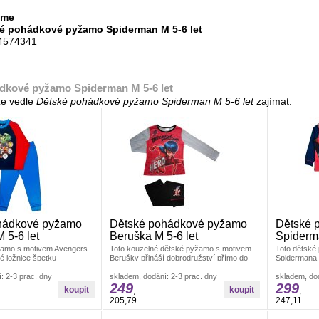
ome
é pohádkové pyžamo Spiderman M 5-6 let
4574341
dkové pyžamo Spiderman M 5-6 let
e vedle
Dětské pohádkové pyžamo Spiderman M 5-6 let
zajímat:
hádkové pyžamo
Dětské pohádkové pyžamo
Dětské 
 5-6 let
Beruška M 5-6 let
Spiderma
žamo s motivem Avengers
Toto kouzelné dětské pyžamo s motivem
Toto dětské
ké ložnice špetku
Berušky přináší dobrodružství přímo do
Spidermana 
nergie. Pyžamo je
postýlky.Určeno pro malé fanoušky
fanoušky toh
: 2-3 prac. dny
skladem, dodání: 2-3 prac. dny
Pyžamo
skladem, dod
249
299
,-
,-
205,79
247,11