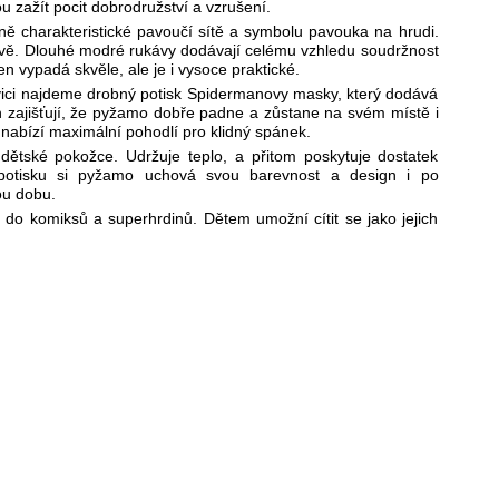
 zažít pocit dobrodružství a vzrušení.
ě charakteristické pavoučí sítě a symbolu pavouka na hrudi.
avě. Dlouhé modré rukávy dodávají celému vzhledu soudržnost
n vypadá skvěle, ale je i vysoce praktické.
avici najdeme drobný potisk Spidermanovy masky, který dodává
ch zajišťují, že pyžamo dobře padne a zůstane na svém místě i
nabízí maximální pohodlí pro klidný spánek.
dětské pokožce. Udržuje teplo, a přitom poskytuje dostatek
 potisku si pyžamo uchová svou barevnost a design i po
ou dobu.
 komiksů a superhrdinů. Dětem umožní cítit se jako jejich