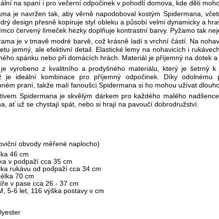
ální na spaní i pro večerní odpočinek v pohodlí domova, kde děti mohou
ama je navržen tak, aby věrně napodoboval kostým Spidermana, včetn
rý design přesně kopíruje styl obleku a působí velmi dynamicky a hr
tímco červený límeček hezky doplňuje kontrastní barvy. Pyžamo tak neje
žama je v tmavě modré barvě, což krásně ladí s vrchní částí. Na noh
tu jemný, ale efektivní detail. Elastické lemy na nohavicích i rukáve
ého spánku nebo při domácích hrách. Materiál je příjemný na dotek a 
e vyrobeno z kvalitního a prodyšného materiálu, který je šetrný k 
ož je ideální kombinace pro příjemný odpočinek. Díky odolnému
ném praní, takže malí fanoušci Spidermana si ho mohou užívat dlouh
ivem Spidermana je skvělým dárkem pro každého malého nadšence do
a, ať už se chystají spát, nebo si hrají na pavoučí dobrodružství.
oviční obvody měřené naplocho)
élka 46 cm
ířka v podpaží cca 35 cm
élka rukávu od podpaží cca 34 cm
délka 70 cm
šíře v pase cca 26 - 37 cm
M, 5-6 let, 116 výška postavy v cm
yester