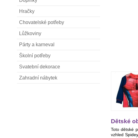
Doplňky
Hračky
Chovatelské potřeby
Lůžkoviny
Párty a karneval
Školní potřeby
Svatební dekorace
Zahradní nábytek
Dětské o
Toto dětské 
vzhled Spidey