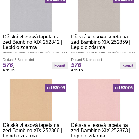
Dětská vliesová tapeta na
Dětská vliesová tapeta na
zeď Bambino XIX 252842 |
zeď Bambino XIX 252859 |
Lepidlo zdarma
Lepidlo zdarma
Vliesové tapety Rasch. Rozměry role: 0,53
Vliesové tapety Rasch. Rozměry role: 0,53
x 10,05 m. Tapeta se lepí za sucha.
x 10,05 m. Tapeta se lepí za sucha.
Dodání 5-8 prac. dní
Dodání 5-8 prac. dní
Lepidlem se natírá pouze zeď. Vliesové
Lepidlem se natírá pouze zeď. Vliesové
576
576
tapety na zeď se vyznačují dobrou
tapety na zeď se vyznačují dobrou
,-
,-
prodyšností, mechanickou odolností a
prodyšností, mechanickou odolností a
476,16
476,16
schopností zakrytí jemných prasklin.
schopností zakrytí jemných prasklin.
Vzorky tapet posíláme zdarma.
Vzorky tapet posíláme zdarma.
od 530,06
od 530,06
Dětská vliesová tapeta na
Dětská vliesová tapeta na
zeď Bambino XIX 252866 |
zeď Bambino XIX 252873 |
Lepidlo zdarma
Lepidlo zdarma