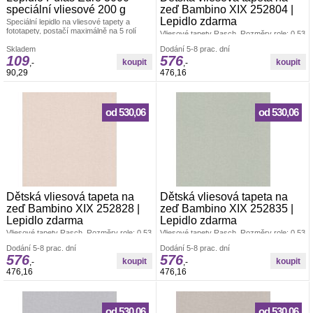
speciální vliesové 200 g
zeď Bambino XIX 252804 |
Lepidlo zdarma
Speciální lepidlo na vliesové tapety a
fototapety, postačí maximálně na 5 rolí
Vliesové tapety Rasch. Rozměry role: 0,53
tapety.
x 10,05 m. Tapeta se lepí za sucha.
Skladem
Dodání 5-8 prac. dní
Lepidlem se natírá pouze zeď. Vliesové
109
576
tapety na zeď se vyznačují dobrou
,-
,-
prodyšností, mechanickou odolností a
90,29
476,16
schopností zakrytí jemných prasklin.
Vzorky tapet posíláme zdarma.
od 530,06
od 530,06
Dětská vliesová tapeta na
Dětská vliesová tapeta na
zeď Bambino XIX 252828 |
zeď Bambino XIX 252835 |
Lepidlo zdarma
Lepidlo zdarma
Vliesové tapety Rasch. Rozměry role: 0,53
Vliesové tapety Rasch. Rozměry role: 0,53
x 10,05 m. Tapeta se lepí za sucha.
x 10,05 m. Tapeta se lepí za sucha.
Dodání 5-8 prac. dní
Dodání 5-8 prac. dní
Lepidlem se natírá pouze zeď. Vliesové
Lepidlem se natírá pouze zeď. Vliesové
576
576
tapety na zeď se vyznačují dobrou
tapety na zeď se vyznačují dobrou
,-
,-
prodyšností, mechanickou odolností a
prodyšností, mechanickou odolností a
476,16
476,16
schopností zakrytí jemných prasklin.
schopností zakrytí jemných prasklin.
Vzorky tapet posíláme zdarma.
Vzorky tapet posíláme zdarma.
od 530,06
od 530,06