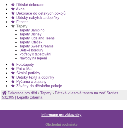
zakrytí jemných prasklin.
Dětské dekorace
Akce
Dekorace do dětských pokojů
Dětský nábytek a doplňky
Fitness
Tapety
Tapety Bambino
Tapety Disney
Tapety Kids and Teens
Tapety Krteček
Tapety Sweet Dreams
Dětské bordury
Potřeby k tapetování
Návody na lepení
Fototapety
Pat a Mat
Školní potřeby
Dětský textil a doplňky
Pyžama a Župany
Závěsy do dětského pokoje
Dekorace pro děti
›
Tapety
›
Dětská vliesová tapeta na zeď Stories
531305 | Lepidlo zdarma
Informace pro zákazníky
Obchodní podmínky