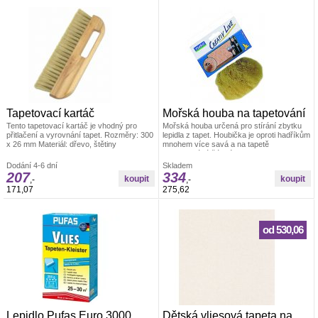
Tapetovací kartáč
Mořská houba na tapetování
Tento tapetovací kartáč je vhodný pro
Mořská houba určená pro stírání zbytku
přitlačení a vyrovnání tapet. Rozměry: 300
lepidla z tapet. Houbička je oproti hadříkům
x 26 mm Materiál: dřevo, štětiny
mnohem více savá a na tapetě
nezanechává žádné skvrny. Velikost cca
14 cm
Dodání 4-6 dní
Skladem
207
334
,-
,-
171,07
275,62
od 530,06
Lepidlo Pufas Euro 3000
Dětská vliesová tapeta na