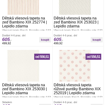
Dětská vliesová tapeta na
Dětská vliesová tapeta na
zeď Bambino XIX 252774 |
zeď Bambino XIX 253023 |
Lepidlo zdarma
Lepidlo zdarma
Vliesové tapety Rasch. Rozměry role: 0,53
Vliesové tapety Rasch. Rozměry role: 0,53
x 10,05 m. Tapeta se lepí za sucha.
x 10,05 m. Tapeta se lepí za sucha.
Dodání 4-6 prac. dní
Dodání 4-6 prac. dní
Lepidlem se natírá pouze zeď. Vliesové
Lepidlem se natírá pouze zeď. Vliesové
605
605
tapety na zeď se vyznačují dobrou
tapety na zeď se vyznačují dobrou
,-
,-
prodyšností, mechanickou odolností a
prodyšností, mechanickou odolností a
499,92
499,92
schopností zakrytí jemných prasklin.
schopností zakrytí jemných prasklin.
Vzorky tapet posíláme zdarma.
Vzorky tapet posíláme zdarma.
od 556,51
od 556,51
Dětská vliesová tapeta na
Dětská vliesová tapeta
zeď Bambino XIX 253030 |
růžové puntíky Bambino XIX
Lepidlo zdarma
252019 | Lepidlo zdarma
Vliesové tapety Rasch. Rozměry role: 0,53
Vliesové tapety Rasch. Rozměry role: 0,53
x 10,05 m. Tapeta se lepí za sucha.
x 10,05 m. Tapeta se lepí za sucha.
Skladem
Dodání 4-6 prac. dní
Lepidlem se natírá pouze zeď. Vliesové
Lepidlem se natírá pouze zeď. Vliesové