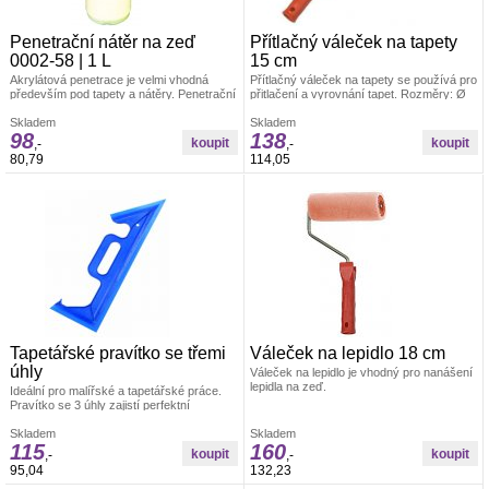
Penetrační nátěr na zeď
Přítlačný váleček na tapety
0002-58 | 1 L
15 cm
Akrylátová penetrace je velmi vhodná
Přítlačný váleček na tapety se používá pro
především pod tapety a nátěry. Penetrační
přitlačení a vyrovnání tapet. Rozměry: Ø
nátěr funguje na bázi akrylátového
4,5 x 15 cm Materiál: váleček je vyroben z
kopolymeru.
Skladem
PUR pěny, umělohmotný držák +
Skladem
98
138
pozinkovaný drát 6/8 mm
,-
,-
80,79
114,05
Tapetářské pravítko se třemi
Váleček na lepidlo 18 cm
úhly
Váleček na lepidlo je vhodný pro nanášení
lepidla na zeď.
Ideální pro malířské a tapetářské práce.
Pravítko se 3 úhly zajistí perfektní
uhlazení tapet. Materiál: odolná umělá
hmota
Skladem
Skladem
115
160
,-
,-
95,04
132,23