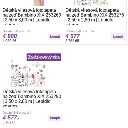
Dětská vliesová fototapeta
Dětská vliesová fototapeta
na zeď Bambino XIX 253269
na zeď Bambino XIX 253276
| 2,50 x 3,00 m | Lepidlo
| 2,50 x 2,80 m | Lepidlo
zdarma
zdarma
Vliesová foto-tapeta Rasch. š.2,50 x v.3,00
Vliesová foto-tapeta Rasch. š.2,50 x v.2,80
Dodání 5-8 prac. dní
Dodání 5-8 prac. dní
m. Tapeta se lepí za sucha. Lepidlem se
m. Tapeta se lepí za sucha. Lepidlem se
4 888
4 577
,-
,-
natírá pouze zeď. Vliesové tapety na zeď
natírá pouze zeď. Vliesové tapety na zeď
4 039,26
3 782,65
se vyznačují dobrou prodyšností,
se vyznačují dobrou prodyšností,
mechanickou odolností a schopností
mechanickou odolností a schopností
zakrytí jemných prasklin.
zakrytí jemných prasklin.
Zakázková výroba
Dětská vliesová fototapeta
na zeď Bambino XIX 253290
| 2,50 x 2,80 m | Lepidlo
zdarma
Vliesová foto-tapeta Rasch. š.2,50 x v.2,80
Dodání 5-8 prac. dní
m. Tapeta se lepí za sucha. Lepidlem se
4 577
,-
natírá pouze zeď. Vliesové tapety na zeď
3 782,65
se vyznačují dobrou prodyšností,
mechanickou odolností a schopností