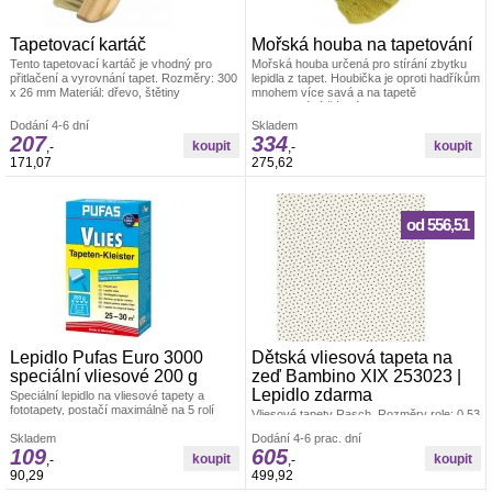
Tapetovací kartáč
Mořská houba na tapetování
Tento tapetovací kartáč je vhodný pro
Mořská houba určená pro stírání zbytku
přitlačení a vyrovnání tapet. Rozměry: 300
lepidla z tapet. Houbička je oproti hadříkům
x 26 mm Materiál: dřevo, štětiny
mnohem více savá a na tapetě
nezanechává žádné skvrny. Velikost cca
14 cm
Dodání 4-6 dní
Skladem
207
334
,-
,-
171,07
275,62
od 556,51
Lepidlo Pufas Euro 3000
Dětská vliesová tapeta na
speciální vliesové 200 g
zeď Bambino XIX 253023 |
Lepidlo zdarma
Speciální lepidlo na vliesové tapety a
fototapety, postačí maximálně na 5 rolí
Vliesové tapety Rasch. Rozměry role: 0,53
tapety.
x 10,05 m. Tapeta se lepí za sucha.
Skladem
Dodání 4-6 prac. dní
Lepidlem se natírá pouze zeď. Vliesové
109
605
tapety na zeď se vyznačují dobrou
,-
,-
prodyšností, mechanickou odolností a
90,29
499,92
schopností zakrytí jemných prasklin.