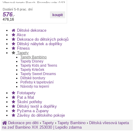
Vliesové tapety Rasch. Rozměry role: 0,53
x 10,05 m. Tapeta se lepí za sucha.
Dodání 5-8 prac. dní
Lepidlem se natírá pouze zeď. Vliesové
576
tapety na zeď se vyznačují dobrou
,-
prodyšností, mechanickou odolností a
476,16
schopností zakrytí jemných prasklin.
Vzorky tapet posíláme zdarma.
Dětské dekorace
Akce
Dekorace do dětských pokojů
Dětský nábytek a doplňky
Fitness
Tapety
Tapety Bambino
Tapety Disney
Tapety Kids and Teens
Tapety Krteček
Tapety Sweet Dreams
Dětské bordury
Potřeby k tapetování
Návody na lepení
Fototapety
Pat a Mat
Školní potřeby
Dětský textil a doplňky
Pyžama a Župany
Závěsy do dětského pokoje
Dekorace pro děti
›
Tapety
›
Tapety Bambino
›
Dětská vliesová tapeta
na zeď Bambino XIX 253030 | Lepidlo zdarma