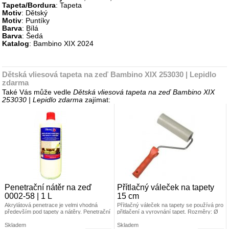
Tapeta/Bordura
: Tapeta
Motiv
: Dětský
Motiv
: Puntíky
Barva
: Bílá
Barva
: Šedá
Katalog
: Bambino XIX 2024
Dětská vliesová tapeta na zeď Bambino XIX 253030 | Lepidlo
zdarma
Také Vás může vedle
Dětská vliesová tapeta na zeď Bambino XIX
253030 | Lepidlo zdarma
zajímat:
Penetrační nátěr na zeď
Přítlačný váleček na tapety
0002-58 | 1 L
15 cm
Akrylátová penetrace je velmi vhodná
Přítlačný váleček na tapety se používá pro
především pod tapety a nátěry. Penetrační
přitlačení a vyrovnání tapet. Rozměry: Ø
nátěr funguje na bázi akrylátového
4,5 x 15 cm Materiál: váleček je vyroben z
kopolymeru.
Skladem
PUR pěny, umělohmotný držák +
Skladem