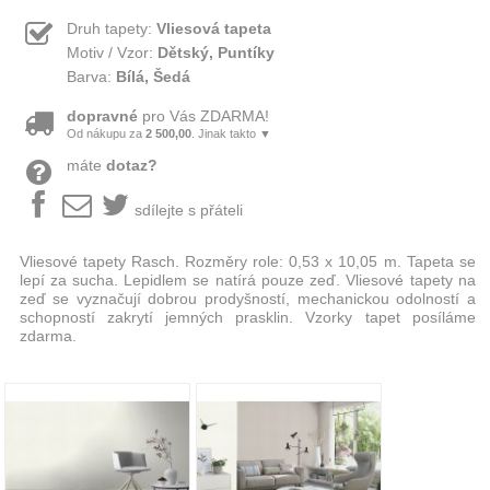
Druh tapety:
Vliesová tapeta
Motiv / Vzor:
Dětský, Puntíky
Barva:
Bílá, Šedá
dopravné
pro Vás ZDARMA!
Od nákupu za
2 500,00
. Jinak takto ▼
máte
dotaz?
sdílejte s přáteli
Vliesové tapety Rasch. Rozměry role: 0,53 x 10,05 m. Tapeta se
lepí za sucha. Lepidlem se natírá pouze zeď. Vliesové tapety na
zeď se vyznačují dobrou prodyšností, mechanickou odolností a
schopností zakrytí jemných prasklin. Vzorky tapet posíláme
zdarma.