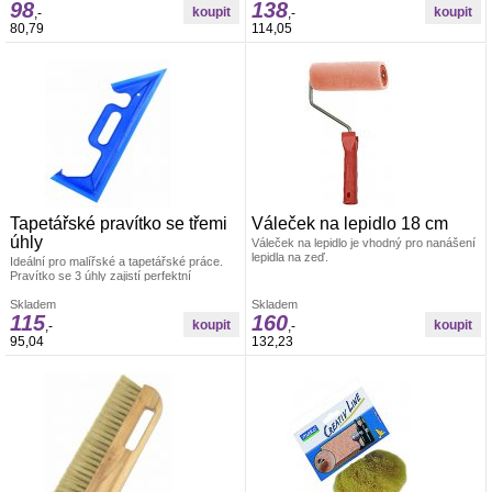
98
138
pozinkovaný drát 6/8 mm
,-
,-
80,79
114,05
Tapetářské pravítko se třemi
Váleček na lepidlo 18 cm
úhly
Váleček na lepidlo je vhodný pro nanášení
lepidla na zeď.
Ideální pro malířské a tapetářské práce.
Pravítko se 3 úhly zajistí perfektní
uhlazení tapet. Materiál: odolná umělá
hmota
Skladem
Skladem
115
160
,-
,-
95,04
132,23