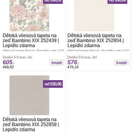
od 556,51
od 530,06
Dětská vliesová tapeta na
Dětská vliesová tapeta na
zeď Bambino XIX 252439 |
zeď Bambino XIX 252804 |
Lepidlo zdarma
Lepidlo zdarma
Vliesové tapety Rasch. Rozměry role: 0,53
Vliesové tapety Rasch. Rozměry role: 0,53
x 10,05 m. Tapeta se lepí za sucha.
x 10,05 m. Tapeta se lepí za sucha.
Dodání 5-8 prac. dní
Dodání 5-8 prac. dní
Lepidlem se natírá pouze zeď. Vliesové
Lepidlem se natírá pouze zeď. Vliesové
605
576
tapety na zeď se vyznačují dobrou
tapety na zeď se vyznačují dobrou
,-
,-
prodyšností, mechanickou odolností a
prodyšností, mechanickou odolností a
499,92
476,16
schopností zakrytí jemných prasklin.
schopností zakrytí jemných prasklin.
Vzorky tapet posíláme zdarma.
Vzorky tapet posíláme zdarma.
od 530,06
Dětská vliesová tapeta na
zeď Bambino XIX 252859 |
Lepidlo zdarma