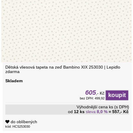
Dětská vliesová tapeta na zeď Bambino XIX 253030 | Lepidlo
zdarma
Skladem
605
,- Kč
bez DPH: 499,92
Výhodnější cena ks (s DPH)
od
12 ks
sleva
8,0 %
= 557,- Kč
do oblíbených
kód: HCS253030