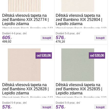
Dětská vliesová tapeta na
Dětská vliesová tapeta na
zeď Bambino XIX 252774 |
zeď Bambino XIX 252804 |
Lepidlo zdarma
Lepidlo zdarma
Vliesové tapety Rasch. Rozměry role: 0,53
Vliesové tapety Rasch. Rozměry role: 0,53
x 10,05 m. Tapeta se lepí za sucha.
x 10,05 m. Tapeta se lepí za sucha.
Dodání 4-6 prac. dní
Dodání 5-8 prac. dní
Lepidlem se natírá pouze zeď. Vliesové
Lepidlem se natírá pouze zeď. Vliesové
605
576
tapety na zeď se vyznačují dobrou
tapety na zeď se vyznačují dobrou
,-
,-
prodyšností, mechanickou odolností a
prodyšností, mechanickou odolností a
499,92
476,16
schopností zakrytí jemných prasklin.
schopností zakrytí jemných prasklin.
Vzorky tapet posíláme zdarma.
Vzorky tapet posíláme zdarma.
od 530,06
od 530,06
Dětská vliesová tapeta na
Dětská vliesová tapeta na
zeď Bambino XIX 252828 |
zeď Bambino XIX 252835 |
Lepidlo zdarma
Lepidlo zdarma
Vliesové tapety Rasch. Rozměry role: 0,53
Vliesové tapety Rasch. Rozměry role: 0,53
x 10,05 m. Tapeta se lepí za sucha.
x 10,05 m. Tapeta se lepí za sucha.
Dodání 5-8 prac. dní
Dodání 5-8 prac. dní
Lepidlem se natírá pouze zeď. Vliesové
Lepidlem se natírá pouze zeď. Vliesové
576
576
tapety na zeď se vyznačují dobrou
tapety na zeď se vyznačují dobrou
,-
,-