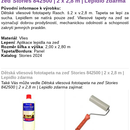
zeď Stories 842500 | 2 x 2,8 m | Lepidlo zdarma
Původní informace k výrobku:
Dětské vliesové fototapety Rasch. š.2 x v.2,8 m. Tapeta se lepí za
sucha. Lepidlem se natírá pouze zeď. Vliesové tapety na zeď se
vyznačují dobrou prodyšností, mechanickou odolností a schopností
zakrytí jemných prasklin.
Materiál
: Vlies
Lepení
: Aplikace lepidla na zeď
Rozměr šířka x výška
: 2,00 x 2,80 m
Tapeta/Bordura
: Panel
Katalog
: Stories 2024
Dětská vliesová fototapeta na zeď Stories 842500 | 2 x 2,8 m |
Lepidlo zdarma
Také Vás může vedle
Dětská vliesová fototapeta na zeď Stories
842500 | 2 x 2,8 m | Lepidlo zdarma
zajímat: