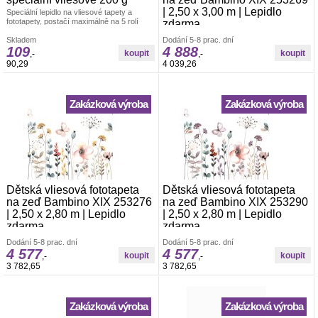
| 2,50 x 3,00 m | Lepidlo
Speciální lepidlo na vliesové tapety a
fototapety, postačí maximálně na 5 rolí
zdarma
tapety.
Vliesová foto-tapeta Rasch. š.2,50 x v.3,00
Skladem
Dodání 5-8 prac. dní
m. Tapeta se lepí za sucha. Lepidlem se
109
4 888
,-
,-
natírá pouze zeď. Vliesové tapety na zeď
90,29
4 039,26
se vyznačují dobrou prodyšností,
mechanickou odolností a schopností
zakrytí jemných prasklin.
Zakázková výroba
Zakázková výroba
Dětská vliesová fototapeta
Dětská vliesová fototapeta
na zeď Bambino XIX 253276
na zeď Bambino XIX 253290
| 2,50 x 2,80 m | Lepidlo
| 2,50 x 2,80 m | Lepidlo
zdarma
zdarma
Vliesová foto-tapeta Rasch. š.2,50 x v.2,80
Vliesová foto-tapeta Rasch. š.2,50 x v.2,80
Dodání 5-8 prac. dní
Dodání 5-8 prac. dní
m. Tapeta se lepí za sucha. Lepidlem se
m. Tapeta se lepí za sucha. Lepidlem se
4 577
4 577
,-
,-
natírá pouze zeď. Vliesové tapety na zeď
natírá pouze zeď. Vliesové tapety na zeď
3 782,65
3 782,65
se vyznačují dobrou prodyšností,
se vyznačují dobrou prodyšností,
mechanickou odolností a schopností
mechanickou odolností a schopností
zakrytí jemných prasklin.
zakrytí jemných prasklin.
Zakázková výroba
Zakázková výroba