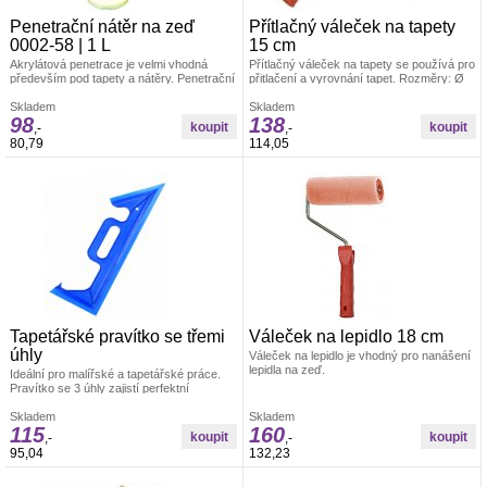
Penetrační nátěr na zeď
Přítlačný váleček na tapety
0002-58 | 1 L
15 cm
Akrylátová penetrace je velmi vhodná
Přítlačný váleček na tapety se používá pro
především pod tapety a nátěry. Penetrační
přitlačení a vyrovnání tapet. Rozměry: Ø
nátěr funguje na bázi akrylátového
4,5 x 15 cm Materiál: váleček je vyroben z
kopolymeru.
Skladem
PUR pěny, umělohmotný držák +
Skladem
98
138
pozinkovaný drát 6/8 mm
,-
,-
80,79
114,05
Tapetářské pravítko se třemi
Váleček na lepidlo 18 cm
úhly
Váleček na lepidlo je vhodný pro nanášení
lepidla na zeď.
Ideální pro malířské a tapetářské práce.
Pravítko se 3 úhly zajistí perfektní
uhlazení tapet. Materiál: odolná umělá
hmota
Skladem
Skladem
115
160
,-
,-
95,04
132,23