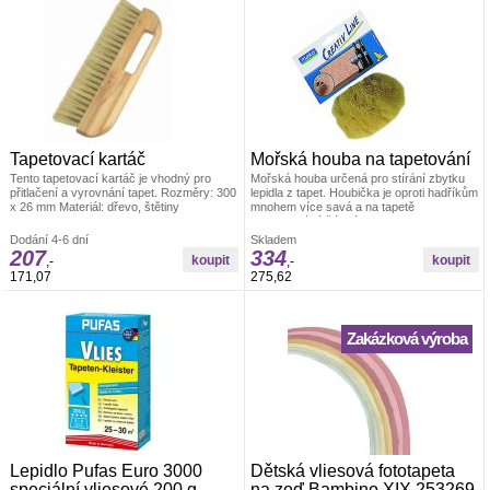
Tapetovací kartáč
Mořská houba na tapetování
Tento tapetovací kartáč je vhodný pro
Mořská houba určená pro stírání zbytku
přitlačení a vyrovnání tapet. Rozměry: 300
lepidla z tapet. Houbička je oproti hadříkům
x 26 mm Materiál: dřevo, štětiny
mnohem více savá a na tapetě
nezanechává žádné skvrny. Velikost cca
14 cm
Dodání 4-6 dní
Skladem
207
334
,-
,-
171,07
275,62
Zakázková výroba
Lepidlo Pufas Euro 3000
Dětská vliesová fototapeta
speciální vliesové 200 g
na zeď Bambino XIX 253269