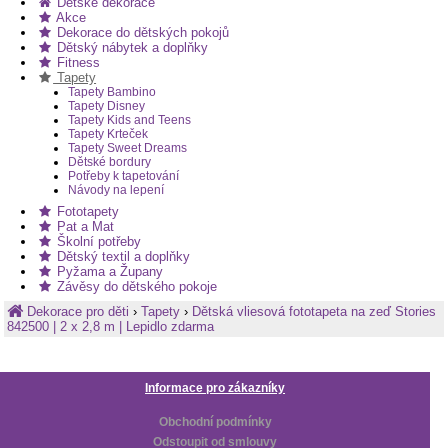
Dětské dekorace
Akce
Dekorace do dětských pokojů
Dětský nábytek a doplňky
Fitness
Tapety
Tapety Bambino
Tapety Disney
Tapety Kids and Teens
Tapety Krteček
Tapety Sweet Dreams
Dětské bordury
Potřeby k tapetování
Návody na lepení
Fototapety
Pat a Mat
Školní potřeby
Dětský textil a doplňky
Pyžama a Župany
Závěsy do dětského pokoje
Dekorace pro děti
›
Tapety
›
Dětská vliesová fototapeta na zeď Stories
842500 | 2 x 2,8 m | Lepidlo zdarma
Informace pro zákazníky
Obchodní podmínky
Odstoupit od smlouvy