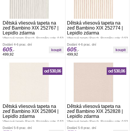
Dětská vliesová tapeta na
Dětská vliesová tapeta na
zeď Bambino XIX 252767 |
zeď Bambino XIX 252774 |
Lepidlo zdarma
Lepidlo zdarma
Vliesové tapety Rasch. Rozměry role: 0,53
Vliesové tapety Rasch. Rozměry role: 0,53
x 10,05 m. Tapeta se lepí za sucha.
x 10,05 m. Tapeta se lepí za sucha.
Dodání 4-6 prac. dní
Dodání 4-6 prac. dní
Lepidlem se natírá pouze zeď. Vliesové
Lepidlem se natírá pouze zeď. Vliesové
605
605
tapety na zeď se vyznačují dobrou
tapety na zeď se vyznačují dobrou
,-
,-
prodyšností, mechanickou odolností a
prodyšností, mechanickou odolností a
499,92
499,92
schopností zakrytí jemných prasklin.
schopností zakrytí jemných prasklin.
Vzorky tapet posíláme zdarma.
Vzorky tapet posíláme zdarma.
od 530,06
od 530,06
Dětská vliesová tapeta na
Dětská vliesová tapeta na
zeď Bambino XIX 252804 |
zeď Bambino XIX 252828 |
Lepidlo zdarma
Lepidlo zdarma
Vliesové tapety Rasch. Rozměry role: 0,53
Vliesové tapety Rasch. Rozměry role: 0,53
x 10,05 m. Tapeta se lepí za sucha.
x 10,05 m. Tapeta se lepí za sucha.
Dodání 5-8 prac. dní
Dodání 5-8 prac. dní
Lepidlem se natírá pouze zeď. Vliesové
Lepidlem se natírá pouze zeď. Vliesové