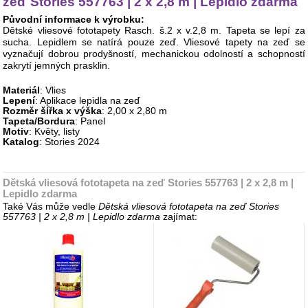
zeď Stories 557763 | 2 x 2,8 m | Lepidlo zdarma
Původní informace k výrobku:
Dětské vliesové fototapety Rasch. š.2 x v.2,8 m. Tapeta se lepí za
sucha. Lepidlem se natírá pouze zeď. Vliesové tapety na zeď se
vyznačují dobrou prodyšností, mechanickou odolností a schopností
zakrytí jemných prasklin.
Materiál
: Vlies
Lepení
: Aplikace lepidla na zeď
Rozměr šířka x výška
: 2,00 x 2,80 m
Tapeta/Bordura
: Panel
Motiv
: Květy, listy
Katalog
: Stories 2024
Dětská vliesová fototapeta na zeď Stories 557763 | 2 x 2,8 m |
Lepidlo zdarma
Také Vás může vedle
Dětská vliesová fototapeta na zeď Stories
557763 | 2 x 2,8 m | Lepidlo zdarma
zajímat: