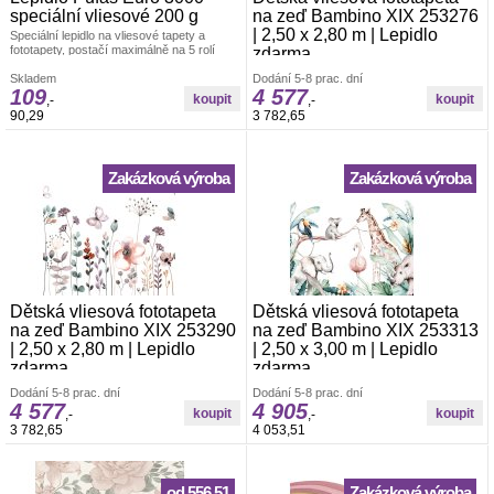
speciální vliesové 200 g
na zeď Bambino XIX 253276
| 2,50 x 2,80 m | Lepidlo
Speciální lepidlo na vliesové tapety a
fototapety, postačí maximálně na 5 rolí
zdarma
tapety.
Vliesová foto-tapeta Rasch. š.2,50 x v.2,80
Skladem
Dodání 5-8 prac. dní
m. Tapeta se lepí za sucha. Lepidlem se
109
4 577
,-
,-
natírá pouze zeď. Vliesové tapety na zeď
90,29
3 782,65
se vyznačují dobrou prodyšností,
mechanickou odolností a schopností
zakrytí jemných prasklin.
Zakázková výroba
Zakázková výroba
Dětská vliesová fototapeta
Dětská vliesová fototapeta
na zeď Bambino XIX 253290
na zeď Bambino XIX 253313
| 2,50 x 2,80 m | Lepidlo
| 2,50 x 3,00 m | Lepidlo
zdarma
zdarma
Vliesová foto-tapeta Rasch. š.2,50 x v.2,80
Vliesová foto-tapeta Rasch. š.2,50 x v.3,00
Dodání 5-8 prac. dní
Dodání 5-8 prac. dní
m. Tapeta se lepí za sucha. Lepidlem se
m. Tapeta se lepí za sucha. Lepidlem se
4 577
4 905
,-
,-
natírá pouze zeď. Vliesové tapety na zeď
natírá pouze zeď. Vliesové tapety na zeď
3 782,65
4 053,51
se vyznačují dobrou prodyšností,
se vyznačují dobrou prodyšností,
mechanickou odolností a schopností
mechanickou odolností a schopností
zakrytí jemných prasklin.
zakrytí jemných prasklin.
od 556,51
Zakázková výroba