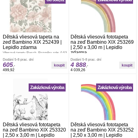
Dětská vliesová tapeta na
Dětská vliesová fototapeta
zeď Bambino XIX 252439 |
na zeď Bambino XIX 253269
Lepidlo zdarma
| 2,50 x 3,00 m | Lepidlo
zdarma
Vliesové tapety Rasch. Rozměry role: 0,53
x 10,05 m. Tapeta se lepí za sucha.
Vliesová foto-tapeta Rasch. š.2,50 x v.3,00
Dodání 5-8 prac. dní
Dodání 5-8 prac. dní
Lepidlem se natírá pouze zeď. Vliesové
m. Tapeta se lepí za sucha. Lepidlem se
605
4 888
tapety na zeď se vyznačují dobrou
,-
,-
natírá pouze zeď. Vliesové tapety na zeď
prodyšností, mechanickou odolností a
499,92
4 039,26
se vyznačují dobrou prodyšností,
schopností zakrytí jemných prasklin.
mechanickou odolností a schopností
Vzorky tapet posíláme zdarma.
zakrytí jemných prasklin.
Zakázková výroba
Zakázková výroba
Dětská vliesová fototapeta
Dětská vliesová fototapeta
na zeď Bambino XIX 253320
na zeď Bambino XIX 253252
| 2,50 x 3,00 m | Lepidlo
| 2,50 x 3,00 m | Lepidlo