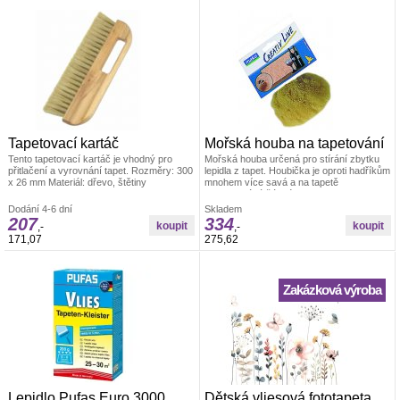
Tapetovací kartáč
Mořská houba na tapetování
Tento tapetovací kartáč je vhodný pro
Mořská houba určená pro stírání zbytku
přitlačení a vyrovnání tapet. Rozměry: 300
lepidla z tapet. Houbička je oproti hadříkům
x 26 mm Materiál: dřevo, štětiny
mnohem více savá a na tapetě
nezanechává žádné skvrny. Velikost cca
14 cm
Dodání 4-6 dní
Skladem
207
334
,-
,-
171,07
275,62
Zakázková výroba
Lepidlo Pufas Euro 3000
Dětská vliesová fototapeta