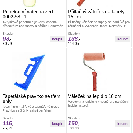
Penetrační nátěr na zeď
Přítlačný váleček na tapety
0002-58 | 1 L
15 cm
Akrylátová penetrace je velmi vhodná
Přítlačný váleček na tapety se používá pro
především pod tapety a nátěry. Penetrační
přitlačení a vyrovnání tapet. Rozměry: Ø
nátěr funguje na bázi akrylátového
4,5 x 15 cm Materiál: váleček je vyroben z
kopolymeru.
Skladem
PUR pěny, umělohmotný držák +
Skladem
98
138
pozinkovaný drát 6/8 mm
,-
,-
80,79
114,05
Tapetářské pravítko se třemi
Váleček na lepidlo 18 cm
úhly
Váleček na lepidlo je vhodný pro nanášení
lepidla na zeď.
Ideální pro malířské a tapetářské práce.
Pravítko se 3 úhly zajistí perfektní
uhlazení tapet. Materiál: odolná umělá
hmota
Skladem
Skladem
115
160
,-
,-
95,04
132,23