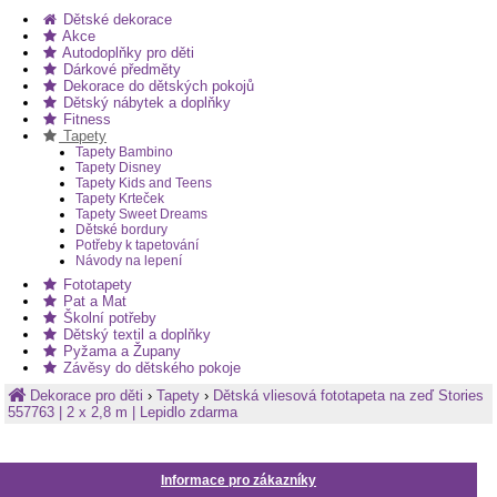
Vzorky tapet posíláme zdarma.
Dětské dekorace
Akce
Autodoplňky pro děti
Dárkové předměty
Dekorace do dětských pokojů
Dětský nábytek a doplňky
Fitness
Tapety
Tapety Bambino
Tapety Disney
Tapety Kids and Teens
Tapety Krteček
Tapety Sweet Dreams
Dětské bordury
Potřeby k tapetování
Návody na lepení
Fototapety
Pat a Mat
Školní potřeby
Dětský textil a doplňky
Pyžama a Župany
Závěsy do dětského pokoje
Dekorace pro děti
›
Tapety
›
Dětská vliesová fototapeta na zeď Stories
557763 | 2 x 2,8 m | Lepidlo zdarma
Informace pro zákazníky