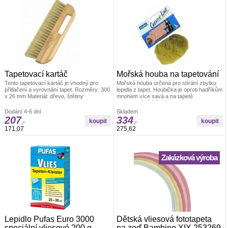
Tapetovací kartáč
Mořská houba na tapetování
Tento tapetovací kartáč je vhodný pro
Mořská houba určená pro stírání zbytku
přitlačení a vyrovnání tapet. Rozměry: 300
lepidla z tapet. Houbička je oproti hadříkům
x 26 mm Materiál: dřevo, štětiny
mnohem více savá a na tapetě
nezanechává žádné skvrny. Velikost cca
14 cm
Dodání 4-6 dní
Skladem
207
334
,-
,-
171,07
275,62
Zakázková výroba
Lepidlo Pufas Euro 3000
Dětská vliesová fototapeta
speciální vliesové 200 g
na zeď Bambino XIX 253269