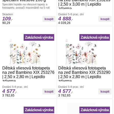
| 2,50 x 3,00 m | Lepidlo
Speciální lepidlo na vliesové tapety a
fototapety, postačí maximálně na 5 rolí
zdarma
tapety.
Vliesová foto-tapeta Rasch. š.2,50 x v.3,00
Skladem
Dodání 5-8 prac. dní
m. Tapeta se lepí za sucha. Lepidlem se
109
4 888
,-
,-
natírá pouze zeď. Vliesové tapety na zeď
90,29
4 039,26
se vyznačují dobrou prodyšností,
mechanickou odolností a schopností
zakrytí jemných prasklin.
Zakázková výroba
Zakázková výroba
Dětská vliesová fototapeta
Dětská vliesová fototapeta
na zeď Bambino XIX 253276
na zeď Bambino XIX 253290
| 2,50 x 2,80 m | Lepidlo
| 2,50 x 2,80 m | Lepidlo
zdarma
zdarma
Vliesová foto-tapeta Rasch. š.2,50 x v.2,80
Vliesová foto-tapeta Rasch. š.2,50 x v.2,80
Dodání 5-8 prac. dní
Dodání 5-8 prac. dní
m. Tapeta se lepí za sucha. Lepidlem se
m. Tapeta se lepí za sucha. Lepidlem se
4 577
4 577
,-
,-
natírá pouze zeď. Vliesové tapety na zeď
natírá pouze zeď. Vliesové tapety na zeď
3 782,65
3 782,65
se vyznačují dobrou prodyšností,
se vyznačují dobrou prodyšností,
mechanickou odolností a schopností
mechanickou odolností a schopností
zakrytí jemných prasklin.
zakrytí jemných prasklin.
Zakázková výroba
Zakázková výroba