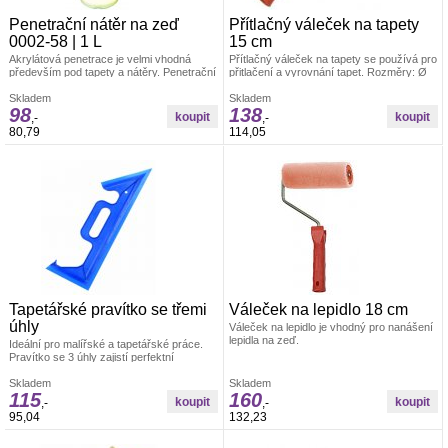
Penetrační nátěr na zeď
Přítlačný váleček na tapety
0002-58 | 1 L
15 cm
Akrylátová penetrace je velmi vhodná
Přítlačný váleček na tapety se používá pro
především pod tapety a nátěry. Penetrační
přitlačení a vyrovnání tapet. Rozměry: Ø
nátěr funguje na bázi akrylátového
4,5 x 15 cm Materiál: váleček je vyroben z
kopolymeru.
Skladem
PUR pěny, umělohmotný držák +
Skladem
98
138
pozinkovaný drát 6/8 mm
,-
,-
80,79
114,05
Tapetářské pravítko se třemi
Váleček na lepidlo 18 cm
úhly
Váleček na lepidlo je vhodný pro nanášení
lepidla na zeď.
Ideální pro malířské a tapetářské práce.
Pravítko se 3 úhly zajistí perfektní
uhlazení tapet. Materiál: odolná umělá
hmota
Skladem
Skladem
115
160
,-
,-
95,04
132,23