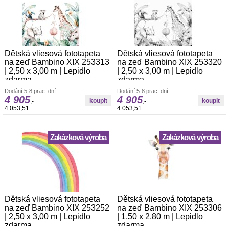
Dětská vliesová fototapeta
Dětská vliesová fototapeta
na zeď Bambino XIX 253313
na zeď Bambino XIX 253320
| 2,50 x 3,00 m | Lepidlo
| 2,50 x 3,00 m | Lepidlo
zdarma
zdarma
Vliesová foto-tapeta Rasch. š.2,50 x v.3,00
Vliesová foto-tapeta Rasch. š.2,50 x v.3,00
Dodání 5-8 prac. dní
Dodání 5-8 prac. dní
m. Tapeta se lepí za sucha. Lepidlem se
m. Tapeta se lepí za sucha. Lepidlem se
4 905
4 905
,-
,-
natírá pouze zeď. Vliesové tapety na zeď
natírá pouze zeď. Vliesové tapety na zeď
4 053,51
4 053,51
se vyznačují dobrou prodyšností,
se vyznačují dobrou prodyšností,
mechanickou odolností a schopností
mechanickou odolností a schopností
zakrytí jemných prasklin.
zakrytí jemných prasklin.
Zakázková výroba
Zakázková výroba
Dětská vliesová fototapeta
Dětská vliesová fototapeta
na zeď Bambino XIX 253252
na zeď Bambino XIX 253306
| 2,50 x 3,00 m | Lepidlo
| 1,50 x 2,80 m | Lepidlo
zdarma
zdarma