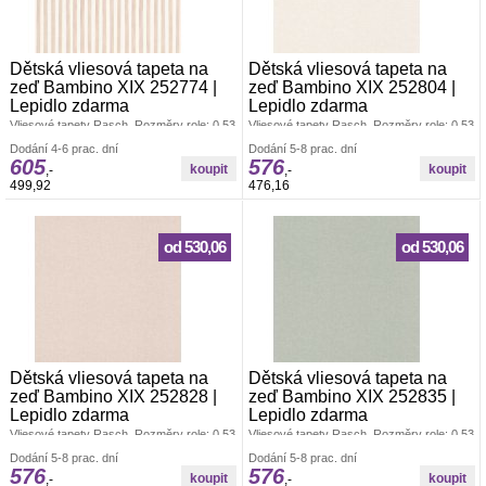
Dětská vliesová tapeta na
Dětská vliesová tapeta na
zeď Bambino XIX 252774 |
zeď Bambino XIX 252804 |
Lepidlo zdarma
Lepidlo zdarma
Vliesové tapety Rasch. Rozměry role: 0,53
Vliesové tapety Rasch. Rozměry role: 0,53
x 10,05 m. Tapeta se lepí za sucha.
x 10,05 m. Tapeta se lepí za sucha.
Dodání 4-6 prac. dní
Dodání 5-8 prac. dní
Lepidlem se natírá pouze zeď. Vliesové
Lepidlem se natírá pouze zeď. Vliesové
605
576
tapety na zeď se vyznačují dobrou
tapety na zeď se vyznačují dobrou
,-
,-
prodyšností, mechanickou odolností a
prodyšností, mechanickou odolností a
499,92
476,16
schopností zakrytí jemných prasklin.
schopností zakrytí jemných prasklin.
Vzorky tapet posíláme zdarma.
Vzorky tapet posíláme zdarma.
od 530,06
od 530,06
Dětská vliesová tapeta na
Dětská vliesová tapeta na
zeď Bambino XIX 252828 |
zeď Bambino XIX 252835 |
Lepidlo zdarma
Lepidlo zdarma
Vliesové tapety Rasch. Rozměry role: 0,53
Vliesové tapety Rasch. Rozměry role: 0,53
x 10,05 m. Tapeta se lepí za sucha.
x 10,05 m. Tapeta se lepí za sucha.
Dodání 5-8 prac. dní
Dodání 5-8 prac. dní
Lepidlem se natírá pouze zeď. Vliesové
Lepidlem se natírá pouze zeď. Vliesové
576
576
tapety na zeď se vyznačují dobrou
tapety na zeď se vyznačují dobrou
,-
,-