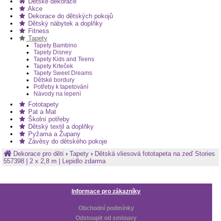
Dětské dekorace
Akce
Dekorace do dětských pokojů
Dětský nábytek a doplňky
Fitness
Tapety
Tapety Bambino
Tapety Disney
Tapety Kids and Teens
Tapety Krteček
Tapety Sweet Dreams
Dětské bordury
Potřeby k tapetování
Návody na lepení
Fototapety
Pat a Mat
Školní potřeby
Dětský textil a doplňky
Pyžama a Župany
Závěsy do dětského pokoje
Dekorace pro děti
›
Tapety
›
Dětská vliesová fototapeta na zeď Stories
557398 | 2 x 2,8 m | Lepidlo zdarma
Informace pro zákazníky
Obchodní podmínky
Odstoupit od smlouvy