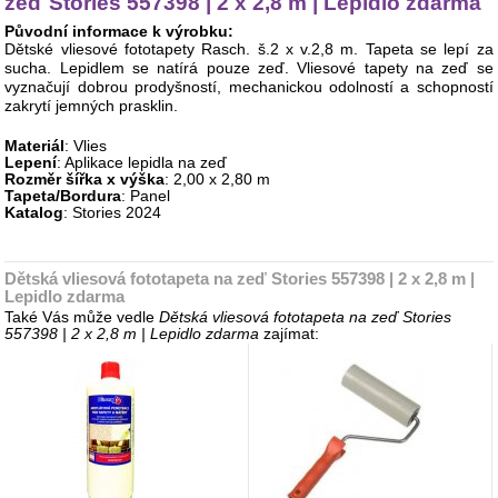
zeď Stories 557398 | 2 x 2,8 m | Lepidlo zdarma
Původní informace k výrobku:
Dětské vliesové fototapety Rasch. š.2 x v.2,8 m. Tapeta se lepí za
sucha. Lepidlem se natírá pouze zeď. Vliesové tapety na zeď se
vyznačují dobrou prodyšností, mechanickou odolností a schopností
zakrytí jemných prasklin.
Materiál
: Vlies
Lepení
: Aplikace lepidla na zeď
Rozměr šířka x výška
: 2,00 x 2,80 m
Tapeta/Bordura
: Panel
Katalog
: Stories 2024
Dětská vliesová fototapeta na zeď Stories 557398 | 2 x 2,8 m |
Lepidlo zdarma
Také Vás může vedle
Dětská vliesová fototapeta na zeď Stories
557398 | 2 x 2,8 m | Lepidlo zdarma
zajímat: