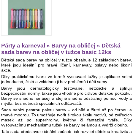
Párty a karneval » Barvy na obličej » Dětská
sada barev na obličej v tužce basic 12ks
Dětská sada barev na obličej v tužce obsahuje 12 základních barev,
které jsou ideální pro hravé líčení, karnevaly, oslavy nebo školní
akce.
Díky praktickému tvaru ve formě vysouvací tužky je aplikace velmi
jednoduchá, čistá a zvládnou ji bez problémů i děti samy.
Barvy jsou dermatologicky testované, netoxické a splňují
bezpečnostní normy, takže jsou vhodné pro citlivou dětskou pokožku.
Barvy se snadno nanášejí a stejně snadno odstraňují pomocí vody a
mýdla, bez nutnosti speciálních odličovačů.
Sada nabízí pestrou paletu barev – od bílé a žluté až po černou a
tmavě modrou. To umožňuje tvořit širokou škálu motivů, od zvířecích
masek až po superhrdiny, květiny či fantazijní tváře. Díky
vysouvacímu mechanismu tužek se barvy nelámou a vydrží dlouho.
Tato sada představuje ideální způsob, jak rozvíjet dětskou kreativitu a