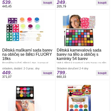
539
249
,-
,-
445,45
205,79
Dětská maškarní sada barev
Dětská karnevalová sada
na obličej se štětci FLUORY
barev na tělo a obličej s
18ks
kamínky 54 barev
Proměňte každý dětský den, karneval
Velká dětská kreativní sada barev na tělo
nebo narozeninovou oslavu v
a obličej 54 barevVítejte v kouzelném
skladem, dodání: 2-3 prac. dny
Skladem doručení 2-4 dny
nezapomenutelnou show plnou barev.
světě kreativního líčení.
449
799
Dětská maškarní
,-
,-
371,07
660,33