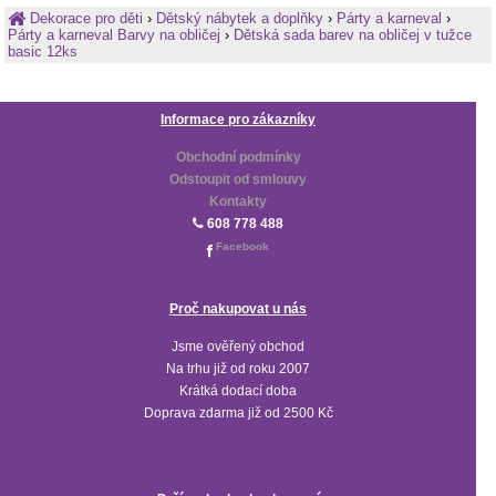
Dekorace pro děti
›
Dětský nábytek a doplňky
›
Párty a karneval
›
Párty a karneval Barvy na obličej
›
Dětská sada barev na obličej v tužce
basic 12ks
Informace pro zákazníky
Obchodní podmínky
Odstoupit od smlouvy
Kontakty
608 778 488
Facebook
Proč nakupovat u nás
Jsme ověřený obchod
Na trhu již od roku 2007
Krátká dodací doba
Doprava zdarma již od 2500 Kč