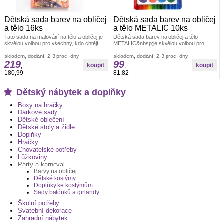
Dětská sada barev na obličej
Dětská sada barev na obličej
a tělo 16ks
a tělo METALIC 10ks
Tato sada na malování na tělo a obličej je
Dětská sada barev na obličej a tělo
skvělou volbou pro všechny, kdo chtějí
METALIC&nbsp;je skvělou volbou pro
popustit uzdu své kreativitě.Sada
každou dětskou párty, karneval nebo
skladem, dodání: 2-3 prac. dny
tvůrčí
skladem, dodání: 2-3 prac. dny
219
99
,-
,-
180,99
81,82
Dětský nábytek a doplňky
Boxy na hračky
Dárkové sady
Dětské oblečení
Dětské stoly a židle
Doplňky
Hračky
Chovatelské potřeby
Lůžkoviny
Párty a karneval
Barvy na obličej
Dětské kostýmy
Doplňky ke kostýmům
Sady balónků a girlandy
Školní potřeby
Svatební dekorace
Zahradní nábytek