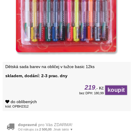
Dětská sada barev na obličej v tužce basic 12ks
skladem, dodání: 2-3 prac. dny
219
,- Kč
bez DPH: 180,99
do oblíbených
kód: OPBH2312
dopravné
pro Vás ZDARMA!
Od nákupu za
2 500,00
. Jinak takto ▼