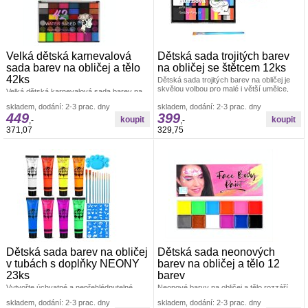
Velká dětská karnevalová
Dětská sada trojitých barev
sada barev na obličej a tělo
na obličej se štětcem 12ks
42ks
Dětská sada trojitých barev na obličej je
skvělou volbou pro malé i větší umělce,
Velká dětská karnevalová sada barev na
kteří chtějí popustit uzdu
obličej a tělo 42ks.Kompletní sada na
skladem, dodání: 2-3 prac. dny
skladem, dodání: 2-3 prac. dny
obličejové a tělesné malování
449
399
,-
,-
371,07
329,75
Dětská sada barev na obličej
Dětská sada neonových
v tubách s doplňky NEONY
barev na obličej a tělo 12
23ks
barev
Vytvořte úchvatné a nepřehlédnutelné
Neonové barvy na obličej a tělo rozzáří
malování na obličej i tělo s bohatou sadou
každou dětskou párty nebo karneval.
skladem, dodání: 2-3 prac. dny
skladem, dodání: 2-3 prac. dny
svítících barev a praktického
Sada obsahuje 12 zářivých odstínů,