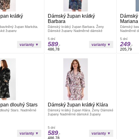
pan krátký
Dámský župan krátký
Dámský 
Barbara
Mariana
bavlněný župan Markéta.
Dámský krátký župan Barbara. Ženy
Dámský bavl
ké župany
Dámské župany Nadměrné dámské
Nadměrné d
župany
5 dní
5 dní
589
249
,-
,-
486,78
205,79
pan dlouhý Stars
Dámský župan krátký Klára
louhý Stars. Nadměrné
Dámský krátký župan Klára. Ženy Dámské
župany Nadměrné dámské župany
5 dní
589
,-
486,78