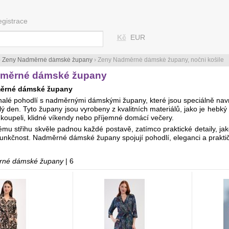
egistrace
Kč
EUR
›
Ženy Nadměrné dámské župany
›
Ženy Nadměrné dámské župany, noční košile
měrné dámské župany
ěrné dámské župany
onalé pohodlí s nadměrnými dámskými župany, které jsou speciálně nav
ý den. Tyto župany jsou vyrobeny z kvalitních materiálů, jako je hebký m
koupeli, klidné víkendy nebo příjemné domácí večery.
ému střihu skvěle padnou každé postavě, zatímco praktické detaily, j
h funkčnost. Nadměrné dámské župany spojují pohodlí, eleganci a prakti
rné dámské župany
| 6