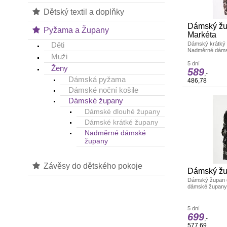
Dětský textil a doplňky
Dámský žu
Pyžama a Župany
Markéta
Dámský krátký 
Děti
Nadměrné dáms
Muži
5 dní
Ženy
589
,-
Dámská pyžama
486,78
Dámské noční košile
Dámské župany
Dámské dlouhé župany
Dámské krátké župany
Nadměrné dámské
župany
Závěsy do dětského pokoje
Dámský žu
Dámský župan d
dámské župany
5 dní
699
,-
577,69