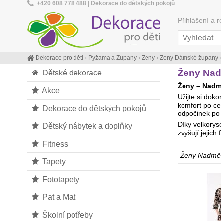
+420 608 778 488 | Dekorace do dětských pokojů
Přihlášení a r
Dekorace pro děti
›
Pyžama a Župany
›
Ženy
›
Ženy Dámské župany
Ženy Nad
Dětské dekorace
Ženy – Nadm
Akce
Užijte si dok
komfort po cel
Dekorace do dětských pokojů
odpočinek po 
Díky velkorys
Dětský nábytek a doplňky
zvyšují jejic
Fitness
Ženy Nadmě
Tapety
Fototapety
Pat a Mat
Školní potřeby