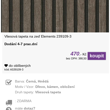
Vliesová tapeta na zeď Elements 239109-3
Dodání 4-7 prac.dní
470
,- Kč
bez DPH: 388,50
do oblíbených
kód: AS39109-3
Barva:
Černá, Hnědá
Motiv / Vzor:
Dřevo, kámen, obložení
Druh tapety:
Vliesová tapeta
: ZDARMA
máte
dotaz?