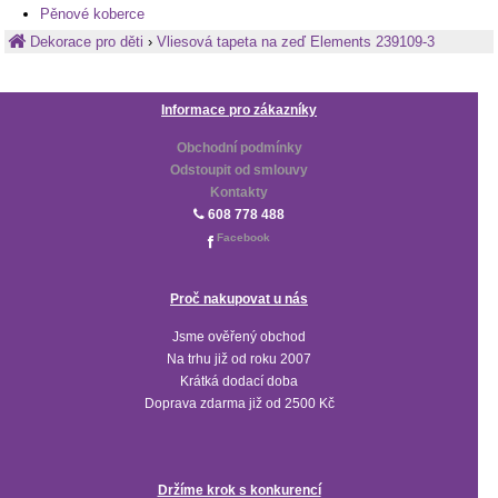
Pěnové koberce
Dekorace pro děti
›
Vliesová tapeta na zeď Elements 239109-3
Informace pro zákazníky
Obchodní podmínky
Odstoupit od smlouvy
Kontakty
608 778 488
Facebook
Proč nakupovat u nás
Jsme ověřený obchod
Na trhu již od roku 2007
Krátká dodací doba
Doprava zdarma již od 2500 Kč
Držíme krok s konkurencí