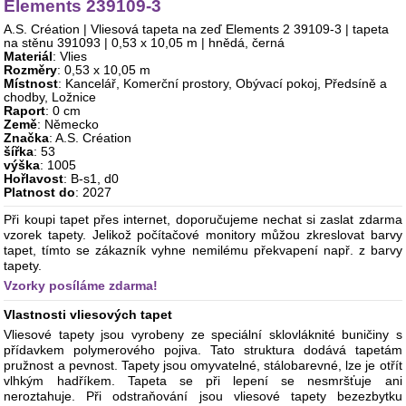
Elements 239109-3
A.S. Création | Vliesová tapeta na zeď Elements 2 39109-3 | tapeta
na stěnu 391093 | 0,53 x 10,05 m | hnědá, černá
Materiál
: Vlies
Rozměry
: 0,53 x 10,05 m
Místnost
: Kancelář, Komerční prostory, Obývací pokoj, Předsíně a
chodby, Ložnice
Raport
: 0 cm
Země
: Německo
Značka
: A.S. Création
šířka
: 53
výška
: 1005
Hořlavost
: B-s1, d0
Platnost do
: 2027
Při koupi tapet přes internet, doporučujeme nechat si zaslat zdarma
vzorek tapety. Jelikož počítačové monitory můžou zkreslovat barvy
tapet, tímto se zákazník vyhne nemilému překvapení např. z barvy
tapety.
Vzorky posíláme zdarma!
Vlastnosti vliesových tapet
Vliesové tapety jsou vyrobeny ze speciální sklovláknité buničiny s
přídavkem polymerového pojiva. Tato struktura dodává tapetám
pružnost a pevnost. Tapety jsou omyvatelné, stálobarevné, lze je otřít
vlhkým hadříkem. Tapeta se při lepení se nesmršťuje ani
neroztahuje. Při odstraňování jsou vliesové tapety bezezbytku