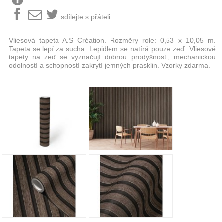
sdílejte s přáteli
Vliesová tapeta A.S Création. Rozměry role: 0,53 x 10,05 m.
Tapeta se lepí za sucha. Lepidlem se natírá pouze zeď. Vliesové
tapety na zeď se vyznačují dobrou prodyšností, mechanickou
odolností a schopností zakrytí jemných prasklin. Vzorky zdarma.