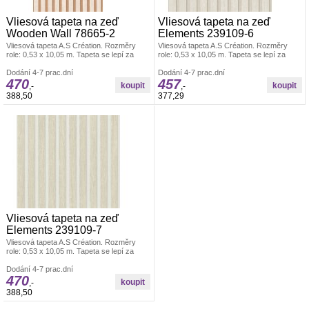
Vliesová tapeta na zeď
Vliesová tapeta na zeď
Wooden Wall 78665-2
Elements 239109-6
Vliesová tapeta A.S Création. Rozměry
Vliesová tapeta A.S Création. Rozměry
role: 0,53 x 10,05 m. Tapeta se lepí za
role: 0,53 x 10,05 m. Tapeta se lepí za
sucha. Lepidlem se natírá pouze zeď.
sucha. Lepidlem se natírá pouze zeď.
Vliesové tapety na zeď se vyznačují
Dodání 4-7 prac.dní
Vliesové tapety na zeď se vyznačují
Dodání 4-7 prac.dní
470
457
dobrou prodyšností, mechanickou
dobrou prodyšností, mechanickou
,-
,-
odolností a schopností zakrytí jemných
odolností a schopností zakrytí jemných
388,50
377,29
prasklin. Vzorky zdarma.
prasklin. Vzorky zdarma.
Vliesová tapeta na zeď
Elements 239109-7
Vliesová tapeta A.S Création. Rozměry
role: 0,53 x 10,05 m. Tapeta se lepí za
sucha. Lepidlem se natírá pouze zeď.
Vliesové tapety na zeď se vyznačují
Dodání 4-7 prac.dní
470
dobrou prodyšností, mechanickou
,-
odolností a schopností zakrytí jemných
388,50
prasklin. Vzorky zdarma.