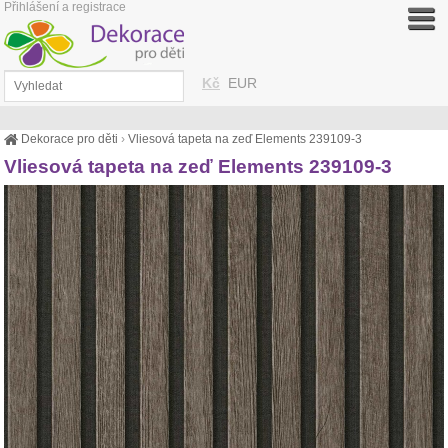
Přihlášení a registrace
Kč
EUR
Dekorace pro děti
›
Vliesová tapeta na zeď Elements 239109-3
Vliesová tapeta na zeď Elements 239109-3