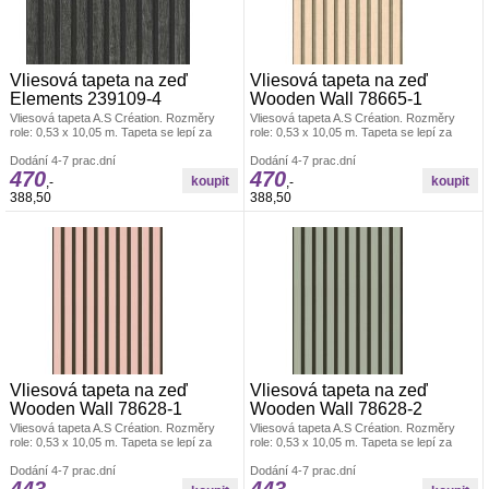
Vliesová tapeta na zeď
Vliesová tapeta na zeď
Elements 239109-4
Wooden Wall 78665-1
Vliesová tapeta A.S Création. Rozměry
Vliesová tapeta A.S Création. Rozměry
role: 0,53 x 10,05 m. Tapeta se lepí za
role: 0,53 x 10,05 m. Tapeta se lepí za
sucha. Lepidlem se natírá pouze zeď.
sucha. Lepidlem se natírá pouze zeď.
Vliesové tapety na zeď se vyznačují
Dodání 4-7 prac.dní
Vliesové tapety na zeď se vyznačují
Dodání 4-7 prac.dní
470
470
dobrou prodyšností, mechanickou
dobrou prodyšností, mechanickou
,-
,-
odolností a schopností zakrytí jemných
odolností a schopností zakrytí jemných
388,50
388,50
prasklin. Vzorky zdarma.
prasklin. Vzorky zdarma.
Vliesová tapeta na zeď
Vliesová tapeta na zeď
Wooden Wall 78628-1
Wooden Wall 78628-2
Vliesová tapeta A.S Création. Rozměry
Vliesová tapeta A.S Création. Rozměry
role: 0,53 x 10,05 m. Tapeta se lepí za
role: 0,53 x 10,05 m. Tapeta se lepí za
sucha. Lepidlem se natírá pouze zeď.
sucha. Lepidlem se natírá pouze zeď.
Vliesové tapety na zeď se vyznačují
Dodání 4-7 prac.dní
Vliesové tapety na zeď se vyznačují
Dodání 4-7 prac.dní
dobrou prodyšností, mechanickou
dobrou prodyšností, mechanickou