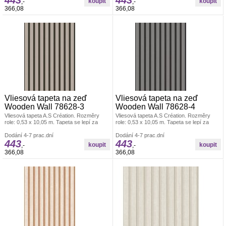
443
443
,-
,-
odolností a schopností zakrytí jemných
odolností a schopností zakrytí jemných
366,08
366,08
prasklin. Vzorky zdarma.
prasklin. Vzorky zdarma.
Vliesová tapeta na zeď
Vliesová tapeta na zeď
Wooden Wall 78628-3
Wooden Wall 78628-4
Vliesová tapeta A.S Création. Rozměry
Vliesová tapeta A.S Création. Rozměry
role: 0,53 x 10,05 m. Tapeta se lepí za
role: 0,53 x 10,05 m. Tapeta se lepí za
sucha. Lepidlem se natírá pouze zeď.
sucha. Lepidlem se natírá pouze zeď.
Vliesové tapety na zeď se vyznačují
Dodání 4-7 prac.dní
Vliesové tapety na zeď se vyznačují
Dodání 4-7 prac.dní
443
443
dobrou prodyšností, mechanickou
dobrou prodyšností, mechanickou
,-
,-
odolností a schopností zakrytí jemných
odolností a schopností zakrytí jemných
366,08
366,08
prasklin. Vzorky zdarma.
prasklin. Vzorky zdarma.