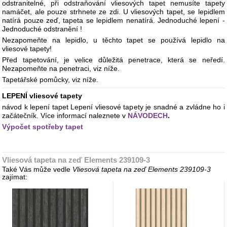
odstranitelné, při odstraňování vliesových tapet nemusíte tapety
namáčet, ale pouze strhnete ze zdi. U vliesových tapet, se lepidlem
natírá pouze zeď, tapeta se lepidlem nenatírá. Jednoduché lepení -
Jednoduché odstranění !
Nezapomeňte na lepidlo, u těchto tapet se používá lepidlo na
vliesové tapety!
Před tapetování, je velice důležitá penetrace, která se neředí.
Nezapomeňte na penetraci, viz níže.
Tapetářské pomůcky, viz níže.
LEPENÍ vliesové tapety
návod k lepení tapet Lepení vliesové tapety je snadné a zvládne ho i
začátečník. Více informací naleznete v
NÁVODECH
.
Výpočet spotřeby tapet
Vliesová tapeta na zeď Elements 239109-3
Také Vás může vedle
Vliesová tapeta na zeď Elements 239109-3
zajímat: