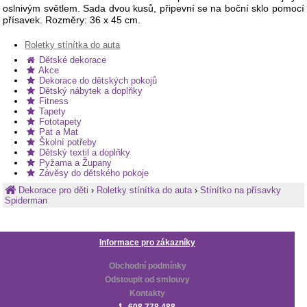
oslnivým světlem. Sada dvou kusů, připevní se na boční sklo pomocí
přísavek. Rozměry: 36 x 45 cm.
Roletky stínítka do auta
Dětské dekorace
Akce
Dekorace do dětských pokojů
Dětský nábytek a doplňky
Fitness
Tapety
Fototapety
Pat a Mat
Školní potřeby
Dětský textil a doplňky
Pyžama a Župany
Závěsy do dětského pokoje
Dekorace pro děti
›
Roletky stínítka do auta
›
Stínítko na přísavky
Spiderman
Informace pro zákazníky
Obchodní podmínky
Odstoupit od smlouvy
Kontakty
608 778 488