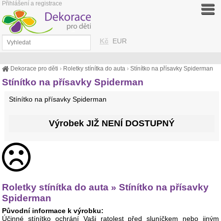
Přihlášení a registrace
Kč
EUR
Dekorace pro děti
›
Roletky stínítka do auta
›
Stínítko na přísavky Spiderman
Stínítko na přísavky Spiderman
Stínítko na přísavky Spiderman
Výrobek JIŽ NENÍ DOSTUPNÝ
Roletky stínítka do auta » Stínítko na přísavky
Spiderman
Původní informace k výrobku:
Účinné stínítko ochrání Vaši ratolest před sluníčkem nebo jiným