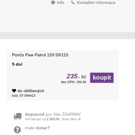
Info
Kontaktní informace
Pončo Paw Patrol 159 50/115
5 dní
235
,- Kč
bez DPH: 194,40
do oblíbených
kód: ST-094413
dopravné
pro Vás ZDARMA!
Od nákupu za
2 500,00
. Jinak takto ▼
máte
dotaz?