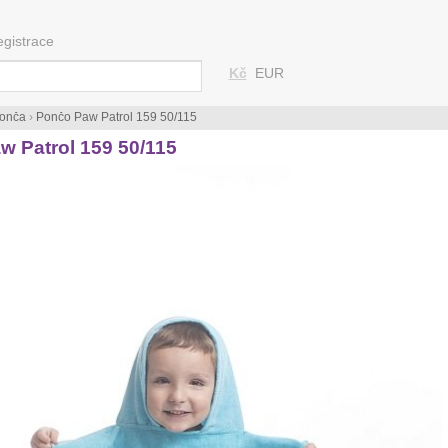
egistrace
Kč
EUR
onča
›
Pončo Paw Patrol 159 50/115
 Patrol 159 50/115