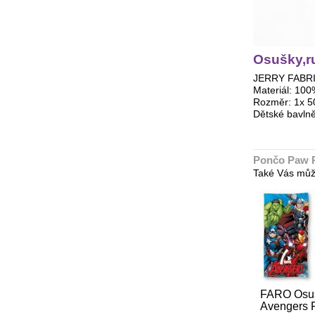
Osušky,ru
JERRY FABRIC
Materiál: 100
Rozměr: 1x 5
Dětské bavln
Pončo Paw P
Také Vás můž
FARO Osuš
Avengers P