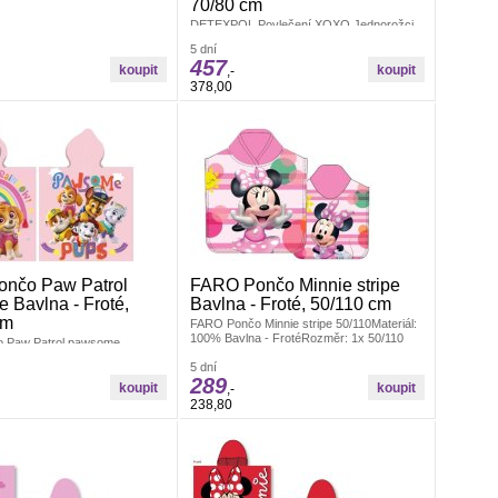
70/80 cm
DETEXPOL Povlečení XOXO Jednorožci
140/200, 70/80 Materiál: 100% Bavlna
5 dní
Rozměr: 1x 140/200, 1x 70/80 cm
457
Bavlněné povlečení na velkou postel,
,-
zapínání na zip, povlečení má z obou stran
378,00
stejný motiv, praní
nčo Paw Patrol
FARO Pončo Minnie stripe
 Bavlna - Froté,
Bavlna - Froté, 50/110 cm
cm
FARO Pončo Minnie stripe 50/110Materiál:
100% Bavlna - FrotéRozměr: 1x 50/110
 Paw Patrol pawsome
cmDětské bavlněné pončo s praktickou
ál: 100% Bavlna -
kapucí
5 dní
: 1x 55/110 cmDětské
289
nčo s praktickou kapucí
,-
238,80