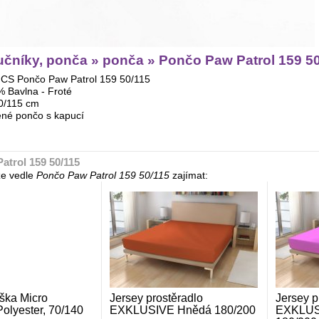
čníky, ponča » ponča » Pončo Paw Patrol 159 5
S Pončo Paw Patrol 159 50/115
% Bavlna - Froté
0/115 cm
ěné pončo s kapucí
atrol 159 50/115
e vedle
Pončo Paw Patrol 159 50/115
zajímat:
ka Micro
Jersey prostěradlo
Jersey p
olyester, 70/140
EXKLUSIVE Hnědá 180/200
EXKLUSI