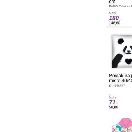
cm
FARO Osuška M
70/140Materiál
5 dní
70/140 cmOsušk
180
měkoučkého mi
,-
chlupem. Osušk
148,80
schnou a dobře 
Povlak na 
micro 40/4
DL-448557
5 dní
71
,-
58,80