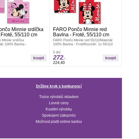
nčo Minnie srdíčka
FARO Pončo Minnie red
 Froté, 55/110 cm
Bavlna - Froté, 55/110 cm
Minnie srdíčka
FARO Pončo Minnie red 55/110Materiál:
ál: 100% Bavlna -
100% Bavlna - FrotéRozměr: 1x 55/110
: 1x 55/110 cmDětské
cmDětské bavlněné pončo s praktickou
nčo s praktickou kapucí
kapucí
5 dní
272
,-
224,40
Držíme krok s konkurencí
Tisíce výrobků skladem
Levné ceny
Kvalitní výrobky
Spokojení zákazníci
Možnost platit online kartou