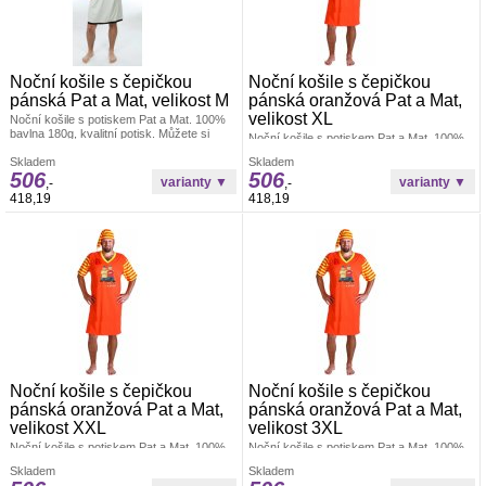
Noční košile s čepičkou
Noční košile s čepičkou
pánská Pat a Mat, velikost M
pánská oranžová Pat a Mat,
velikost XL
Noční košile s potiskem Pat a Mat. 100%
bavlna 180g, kvalitní potisk. Můžete si
Noční košile s potiskem Pat a Mat. 100%
vybrat obrázek Pat a Mat který chcete
bavlna 180g, kvalitní potisk. Můžete si
natisknout. Obrázky k tisku najdete níže
Skladem
Skladem
vybrat obrázek Pat a Mat který chcete
506
506
pod výrobkem.
natisknout. Obrázky k tisku najdete níže
,-
,-
pod výrobkem.
418,19
418,19
Noční košile s čepičkou
Noční košile s čepičkou
pánská oranžová Pat a Mat,
pánská oranžová Pat a Mat,
velikost XXL
velikost 3XL
Noční košile s potiskem Pat a Mat. 100%
Noční košile s potiskem Pat a Mat. 100%
bavlna 180g, kvalitní potisk. Můžete si
bavlna 180g, kvalitní potisk. Můžete si
Skladem
Skladem
vybrat obrázek Pat a Mat který chcete
vybrat obrázek Pat a Mat který chcete