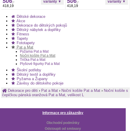
506
506
natisknout. Obrázky k tisku najdete níže
natisknout. Obrázky k tisku najdete níže
,-
,-
pod výrobkem.
pod výrobkem.
418,19
418,19
Dětské dekorace
Akce
Dekorace do dětských pokojů
Dětský nábytek a doplňky
Fitness
Tapety
Fototapety
Pat a Mat
Pyžama Pat a Mat
Noční košile Pat a Mat
Trička Pat a Mat
Plyšové figurky Pat a Mat
Školní potřeby
Dětský textil a doplňky
Pyžama a Župany
Závěsy do dětského pokoje
Dekorace pro děti
›
Pat a Mat
›
Noční košile Pat a Mat
›
Noční košile s
čepičkou pánská oranžová Pat a Mat, velikost L
Informace pro zákazníky
Obchodní podmínky
Odstoupit od smlouvy