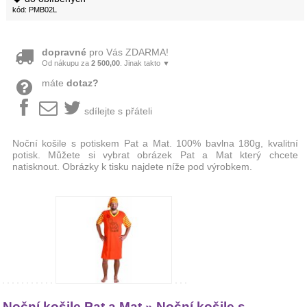
kód: PMB02L
dopravné
pro Vás ZDARMA!
Od nákupu za
2 500,00
. Jinak takto ▼
máte
dotaz?
sdílejte s přáteli
Noční košile s potiskem Pat a Mat. 100% bavlna 180g, kvalitní
potisk. Můžete si vybrat obrázek Pat a Mat který chcete
natisknout. Obrázky k tisku najdete níže pod výrobkem.
Noční košile Pat a Mat » Noční košile s