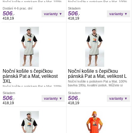
Noční košile s potiskem Pat a Mat. 100%
Noční košile s potiskem Pat a Mat. 100%
bavlna 180g, kvalitní potisk. Můžete si
bavlna 180g, kvalitní potisk. Můžete si
Dodání 4-6 prac. dní
Skladem
vybrat obrázek Pat a Mat který chcete
vybrat obrázek Pat a Mat který chcete
506
506
natisknout. Obrázky k tisku najdete níže
natisknout. Obrázky k tisku najdete níže
,-
,-
pod výrobkem.
pod výrobkem.
418,19
418,19
Noční košile s čepičkou
Noční košile s čepičkou
pánská Pat a Mat, velikost
pánská Pat a Mat, velikost L
3XL
Noční košile s potiskem Pat a Mat. 100%
bavlna 180g, kvalitní potisk. Můžete si
Noční košile s potiskem Pat a Mat. 100%
vybrat obrázek Pat a Mat který chcete
bavlna 180g, kvalitní potisk. Můžete si
Skladem
natisknout. Obrázky k tisku najdete níže
Skladem
vybrat obrázek Pat a Mat který chcete
506
506
pod výrobkem.
natisknout. Obrázky k tisku najdete níže
,-
,-
pod výrobkem.
418,19
418,19