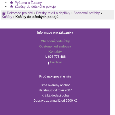
Pyžama a Župany
Závěsy do dětského pokoje
Dekorace pro děti
›
Dětský textil a doplňky
›
Sportovní potřeby
›
Košíky
›
Košíky do dětských pokojů
Informace pro zákazníky
Obchodní podmínky
Odstoupit od smlouvy
Kontakty
608 778 488
Facebook
Proč nakupovat u nás
Jsme ověřený obchod
Na trhu již od roku 2007
Krátká dodací doba
Doprava zdarma již od 2500 Kč