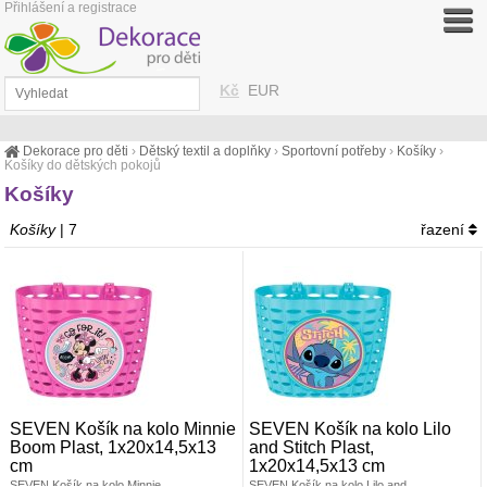
Přihlášení a registrace
Kč
EUR
Dekorace pro děti
›
Dětský textil a doplňky
›
Sportovní potřeby
›
Košíky
›
Košíky do dětských pokojů
Košíky
Košíky
| 7
řazení
SEVEN Košík na kolo Minnie
SEVEN Košík na kolo Lilo
Boom Plast, 1x20x14,5x13
and Stitch Plast,
cm
1x20x14,5x13 cm
SEVEN Košík na kolo Minnie
SEVEN Košík na kolo Lilo and