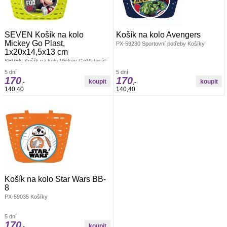
SEVEN Košík na kolo
Košík na kolo Avengers
Mickey Go Plast,
PX-59230 Sportovní potřeby Košíky
1x20x14,5x13 cm
SEVEN Košík na kolo Mickey GoMateriál:
PlastRozměr: 1x20x14,5x13 cmPlastový
5 dní
5 dní
košík na řidítka na důležité drobnosti
170
170
malých cyklistů a cyklistek. Košíček lze
,-
,-
umístit na řídítka jakéhokoliv kola, nebo
140,40
140,40
Košíky
Košík na kolo Star Wars BB-
8
PX-59035 Košíky
5 dní
170
,-