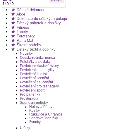
140,40
Dětské dekorace
Akce
Dekorace do dětských pokojů
Dětský nábytek a doplňky
Fitness
Tapety
Fototapety
Pat a Mat
Školní potřeby
Dětský textil a doplňky
Novinky
Osušky,ručníky, ponča
Polštářky a povlaky
Povlečení klasické vzory
Povlečení do postýlky
Povlečení fototisk
Povlečení licenční
Povlečení nelicenční
Povlečení pro teenagery
Povlečení sport
Pro panenky
Prostěradla
Sportovní potřeby
Helmy a Přilby
Košíky
Rukavice a Chrániče
Sportovní doplňky
Zvonky
Utěrky