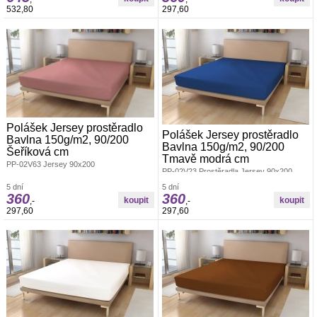
532,80
297,60
Polášek Jersey prostěradlo
Polášek Jersey prostěradlo
Bavlna 150g/m2, 90/200
Bavlna 150g/m2, 90/200
Šeříková cm
Tmavě modrá cm
PP-02V63 Jersey 90x200
PP-02V23 Prostěradla Jersey 90x200
5 dní
5 dní
360
360
,-
,-
297,60
297,60