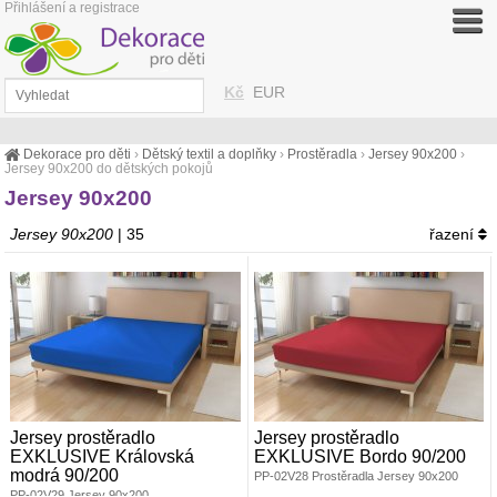
Přihlášení a registrace
Kč
EUR
Dekorace pro děti
›
Dětský textil a doplňky
›
Prostěradla
›
Jersey 90x200
›
Jersey 90x200 do dětských pokojů
Jersey 90x200
Jersey 90x200
| 35
řazení
Jersey prostěradlo
Jersey prostěradlo
EXKLUSIVE Královská
EXKLUSIVE Bordo 90/200
modrá 90/200
PP-02V28 Prostěradla Jersey 90x200
PP-02V29 Jersey 90x200