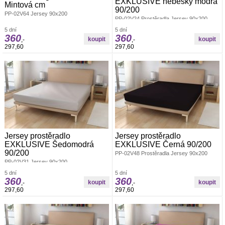
EXKLUSIVE nebesky modrá
Mintová cm
90/200
PP-02V64 Jersey 90x200
PP-02V24 Prostěradla Jersey 90x200
5 dní
5 dní
360
360
,-
,-
297,60
297,60
Jersey prostěradlo
Jersey prostěradlo
EXKLUSIVE Šedomodrá
EXKLUSIVE Černá 90/200
90/200
PP-02V48 Prostěradla Jersey 90x200
PP-02V31 Jersey 90x200
5 dní
5 dní
360
360
,-
,-
297,60
297,60