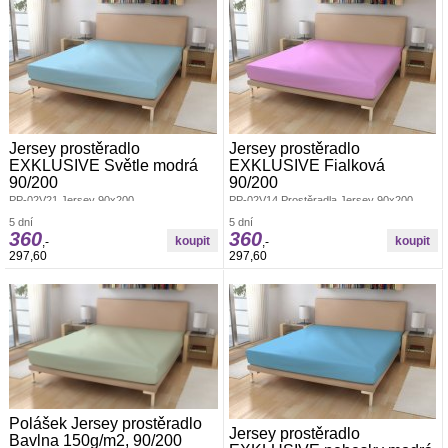
Jersey prostěradlo
Jersey prostěradlo
EXKLUSIVE Světle modrá
EXKLUSIVE Fialková
90/200
90/200
PP-02V21 Jersey 90x200
PP-02V14 Prostěradla Jersey 90x200
5 dní
5 dní
360
360
,-
,-
297,60
297,60
Polášek Jersey prostěradlo
Jersey prostěradlo
Bavlna 150g/m2, 90/200