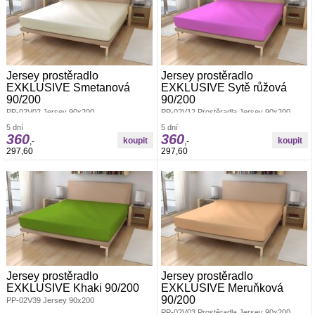
Jersey prostěradlo
Jersey prostěradlo
EXKLUSIVE Smetanová
EXKLUSIVE Sytě růžová
90/200
90/200
PP-02V02 Jersey 90x200
PP-02V12 Prostěradla Jersey 90x200
5 dní
5 dní
360
360
,-
,-
297,60
297,60
Jersey prostěradlo
Jersey prostěradlo
EXKLUSIVE Khaki 90/200
EXKLUSIVE Meruňková
90/200
PP-02V39 Jersey 90x200
PP-02V03 Prostěradla Jersey 90x200