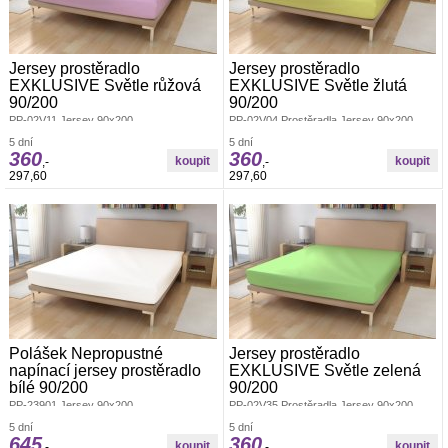
Jersey prostěradlo
Jersey prostěradlo
EXKLUSIVE Světle růžová
EXKLUSIVE Světle žlutá
90/200
90/200
PP-02V11 Jersey 90x200
PP-02V04 Prostěradla Jersey 90x200
5 dní
5 dní
360
360
,-
,-
297,60
297,60
Polášek Nepropustné
Jersey prostěradlo
napínací jersey prostěradlo
EXKLUSIVE Světle zelená
bílé 90/200
90/200
PP-23901 Jersey 90x200
PP-02V35 Prostěradla Jersey 90x200
5 dní
5 dní
645
360
,-
,-