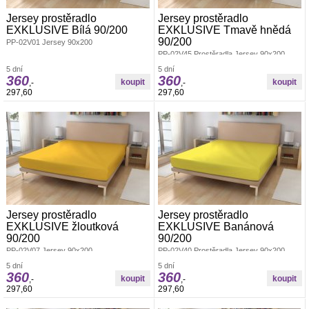
Jersey prostěradlo
Jersey prostěradlo
EXKLUSIVE Bílá 90/200
EXKLUSIVE Tmavě hnědá
90/200
PP-02V01 Jersey 90x200
PP-02V45 Prostěradla Jersey 90x200
5 dní
5 dní
360
360
,-
,-
297,60
297,60
Jersey prostěradlo
Jersey prostěradlo
EXKLUSIVE žloutková
EXKLUSIVE Banánová
90/200
90/200
PP-02V07 Jersey 90x200
PP-02V40 Prostěradla Jersey 90x200
5 dní
5 dní
360
360
,-
,-
297,60
297,60