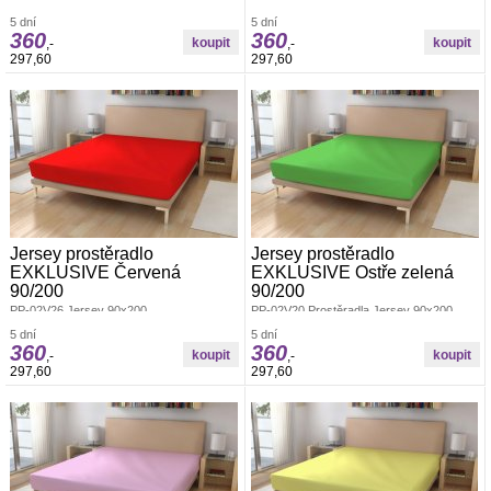
5 dní
5 dní
360
360
,-
,-
297,60
297,60
Jersey prostěradlo
Jersey prostěradlo
EXKLUSIVE Červená
EXKLUSIVE Ostře zelená
90/200
90/200
PP-02V26 Jersey 90x200
PP-02V20 Prostěradla Jersey 90x200
5 dní
5 dní
360
360
,-
,-
297,60
297,60