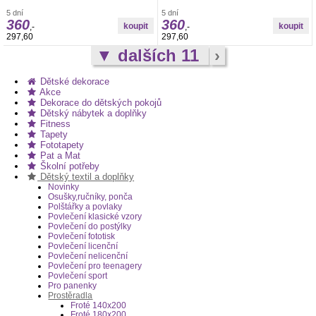
5 dní
5 dní
360
360
,-
,-
297,60
297,60
▼ dalších 11
›
Dětské dekorace
Akce
Dekorace do dětských pokojů
Dětský nábytek a doplňky
Fitness
Tapety
Fototapety
Pat a Mat
Školní potřeby
Dětský textil a doplňky
Novinky
Osušky,ručníky, ponča
Polštářky a povlaky
Povlečení klasické vzory
Povlečení do postýlky
Povlečení fototisk
Povlečení licenční
Povlečení nelicenční
Povlečení pro teenagery
Povlečení sport
Pro panenky
Prostěradla
Froté 140x200
Froté 180x200