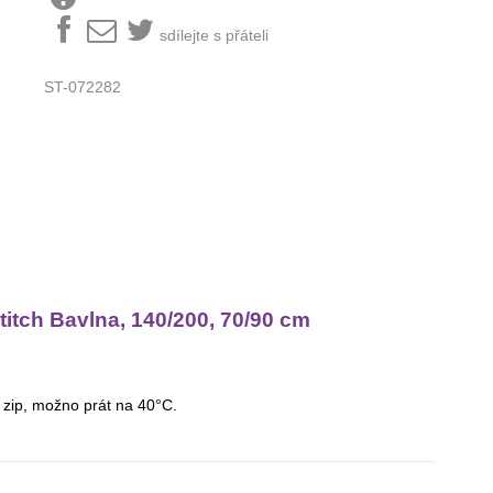
sdílejte s přáteli
ST-072282
itch Bavlna, 140/200, 70/90 cm
a zip, možno prát na 40°C.