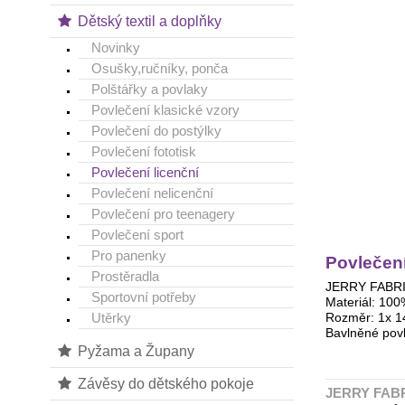
Dětský textil a doplňky
Novinky
Osušky,ručníky, ponča
Polštářky a povlaky
Povlečení klasické vzory
Povlečení do postýlky
Povlečení fototisk
Povlečení licenční
Povlečení nelicenční
Povlečení pro teenagery
Povlečení sport
Pro panenky
Povlečení
Prostěradla
JERRY FABRICS
Sportovní potřeby
Materiál: 100
Utěrky
Rozměr: 1x 1
Bavlněné povl
Pyžama a Župany
Závěsy do dětského pokoje
JERRY FABRIC