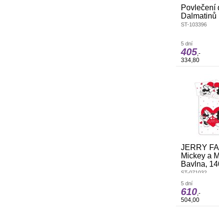
Povlečení 
Dalmatinů 
ST-103396
5 dní
405
,-
334,80
JERRY FA
Mickey a M
Bavlna, 14
ST-071032
5 dní
610
,-
504,00