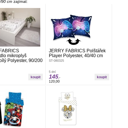
0/90 cm
zajímat:
FABRICS
JERRY FABRICS Polštářek
dlo mikroplyš
Player Polyester, 40/40 cm
ílý Polyester, 90/200
ST-080325
CS Prostěradlo mikroplyš
5 dní
90/200Prostěradlo mikroplyš je
145
,-
né na dotek, měkké a hebké.
120,00
mikroplyš je hřejivé, prodyšné,
termoregulační schopnosti