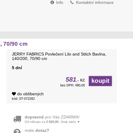
Info
Kontaktní informace
, 70/90 cm
JERRY FABRICS Povlečení Lilo and Stitch Bavlna,
140/200, 70/90 cm
5 dní
581
,- Kč
bez DPH: 480,00
do oblíbených
kód: ST-072282
dopravné
pro Vás ZDARMA!
Od nákupu za
2 500,00
. Jinak takto ▼
máte
dotaz?