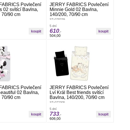
FABRICS Povlečení
JERRY FABRICS Povlečení
 02 svítící Bavlna,
Minnie Gold 02 Bavlna,
, 70/90 cm
140/200, 70/90 cm
ST-078339
5 dní
610
,-
504,00
FABRICS Povlečení
JERRY FABRICS Povlečení
eautiful 02 Bavlna,
Lví Král Best friends svítící
, 70/90 cm
Bavlna, 140/200, 70/90 cm
ST-072305
5 dní
733
,-
606,00