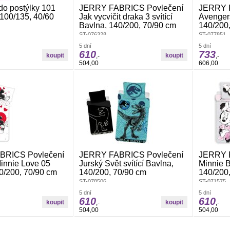
do postýlky 101
JERRY FABRICS Povlečení
JERRY 
100/135, 40/60
Jak vycvičit draka 3 svítící
Avengers
Bavlna, 140/200, 70/90 cm
140/200
ST-076328
ST-077851
5 dní
5 dní
610
733
,-
,-
504,00
606,00
BRICS Povlečení
JERRY FABRICS Povlečení
JERRY 
innie Love 05
Jurský Svět svítící Bavlna,
Minnie B
0/200, 70/90 cm
140/200, 70/90 cm
140/200
ST-078506
ST-071575
5 dní
5 dní
610
610
,-
,-
504,00
504,00