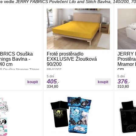
e vedle
JERRY FABRICS Povlečení Lilo and Stitch Bavlna, 140/200, 7
BRICS Osuška
Froté prostěradlo
JERRY 
hings Bavlna -
EXKLUSIVE Žloutková
Prostěra
140 cm
90/200
Mramor b
cm
 Osuška Stranger Things
PP-51007
 100% Bavlna -
JERRY FABRI
5 dní
5 dní
x 70/140 cmDětská osuška
Mramor bílý 
405
376
iskem, vyrobena ze 100%
,-
,-
velmi příjem
ožnost praní na 40°C
334,80
310,80
Prostěradlo 
má výborné 